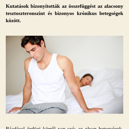
Kutatások bizonyították az összefüggést az alacsony
tesztoszteronszint és bizonyos krónikus betegségek
között.
Ráadásul ördögi körről van szó: az olyan betegségek,