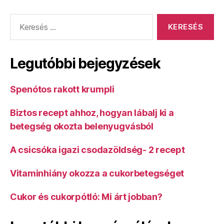
Keresés:
Legutóbbi bejegyzések
Spenótos rakott krumpli
Biztos recept ahhoz, hogyan lábalj ki a
betegség okozta belenyugvásból
A csicsóka igazi csodazöldség- 2 recept
Vitaminhiány okozza a cukorbetegséget
Cukor és cukorpótló: Mi árt jobban?