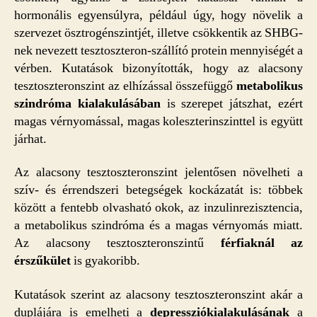
hormonális egyensúlyra, például úgy, hogy növelik a
szervezet ösztrogénszintjét, illetve csökkentik az SHBG-
nek nevezett tesztoszteron-szállító protein mennyiségét a
vérben. Kutatások bizonyították, hogy az alacsony
tesztoszteronszint az elhízással összefüggő
metabolikus
szindróma kialakulásában
is szerepet játszhat, ezért
magas vérnyomással, magas koleszterinszinttel is együtt
járhat.
Az alacsony tesztoszteronszint jelentősen növelheti a
szív- és érrendszeri betegségek kockázatát is: többek
között a fentebb olvasható okok, az inzulinrezisztencia,
a metabolikus szindróma és a magas vérnyomás miatt.
Az alacsony tesztoszteronszintű
férfiaknál az
érszűkület
is gyakoribb.
Kutatások szerint az alacsony tesztoszteronszint akár a
duplájára is emelheti a
depressziókialakulásának
a