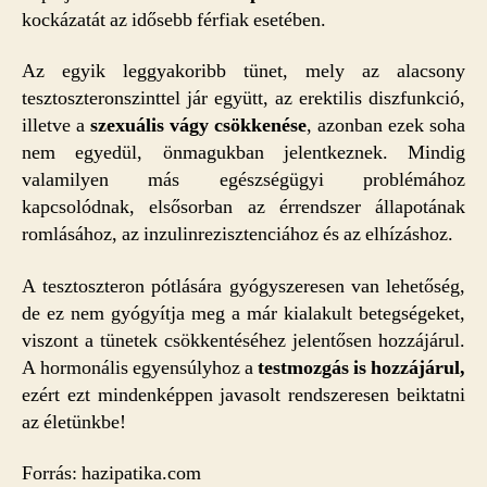
kockázatát az idősebb férfiak esetében.
Az egyik leggyakoribb tünet, mely az alacsony
tesztoszteronszinttel jár együtt, az erektilis diszfunkció,
illetve a
szexuális vágy csökkenése
, azonban ezek soha
nem egyedül, önmagukban jelentkeznek. Mindig
valamilyen más egészségügyi problémához
kapcsolódnak, elsősorban az érrendszer állapotának
romlásához, az inzulinrezisztenciához és az elhízáshoz.
A tesztoszteron pótlására gyógyszeresen van lehetőség,
de ez nem gyógyítja meg a már kialakult betegségeket,
viszont a tünetek csökkentéséhez jelentősen hozzájárul.
A hormonális egyensúlyhoz a
testmozgás is hozzájárul,
ezért ezt mindenképpen javasolt rendszeresen beiktatni
az életünkbe!
Forrás: hazipatika.com