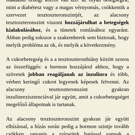
mint a diabétesz vagy a magas vérnyomás, csökkentik a
szervezet tesztoszteronszintjét, az alacsony
tesztoszteronszint viszont
hozzájárulhat a betegségek
kialakulásához
, és a tünetek romlásához egyaránt.
Abban pedig sokszor a szakemberek sem biztosak, hogy
melyik probléma az ok, és melyik a következmény.
A cukorbetegség és a a tesztoszteronhiány között szoros
az összefüggés: a hormon hozzájárul ahhoz, hogy a
szövetek
jobban reagáljanak az inzulinra
és több,
vérben keringő cukrot legyenek képesek felvenni. Az
alacsony tesztoszteronszint gyakran
inzulinrezisztenciával jár együtt, amit a cukorbetegséget
megelőző állapotnak is tartanak.
Az alacsony tesztoszteronszint gyakran jár együtt
elhízással, a hízás során pedig a hormon szintje tovább
csökken, ugyanis a zsírsejtek hatással vannak a