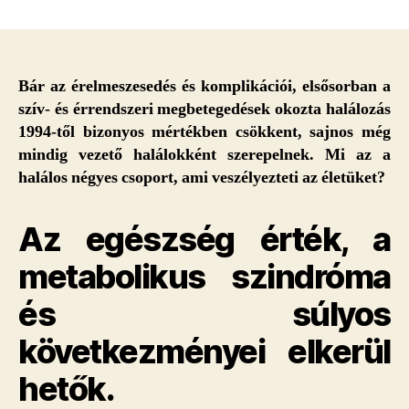
Mi
az
a
halálos
négyes
Bár az érelmeszesedés és komplikációi, elsősorban a
csoport,
szív- és érrendszeri megbetegedések okozta halálozás
ami
1994-től bizonyos mértékben csökkent, sajnos még
veszélyezteti
mindig vezető halálokként szerepelnek. Mi az a
az
halálos négyes csoport, ami veszélyezteti az életüket?
életüket?
bejegyzéshez
Az egészség érték, a
metabolikus szindróma
és súlyos
következményei elkerül
hetők.