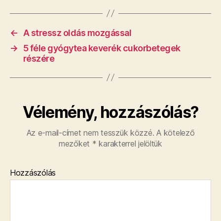
←
A stressz oldás mozgással
→
5 féle gyógytea keverék cukorbetegek
részére
Vélemény, hozzászólás?
Az e-mail-címet nem tesszük közzé.
A kötelező
mezőket
*
karakterrel jelöltük
Hozzászólás