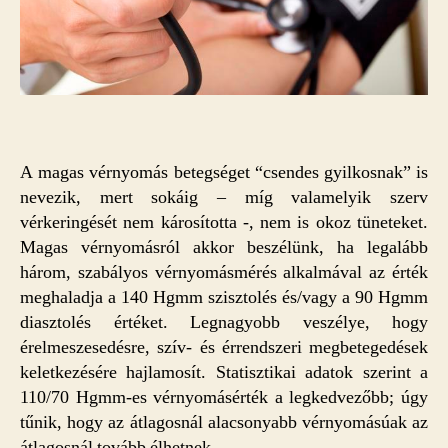
A magas vérnyomás betegséget “csendes gyilkosnak” is
nevezik, mert sokáig – míg valamelyik szerv
vérkeringését nem károsította -, nem is okoz tüneteket.
Magas vérnyomásról akkor beszélünk, ha legalább
három, szabályos vérnyomásmérés alkalmával az érték
meghaladja a 140 Hgmm szisztolés és/vagy a 90 Hgmm
diasztolés értéket. Legnagyobb veszélye, hogy
érelmeszesedésre, szív- és érrendszeri megbetegedések
keletkezésére hajlamosít. Statisztikai adatok szerint a
110/70 Hgmm-es vérnyomásérték a legkedvezőbb; úgy
tűnik, hogy az átlagosnál alacsonyabb vérnyomásúak az
átlagosnál tovább élhetnek.