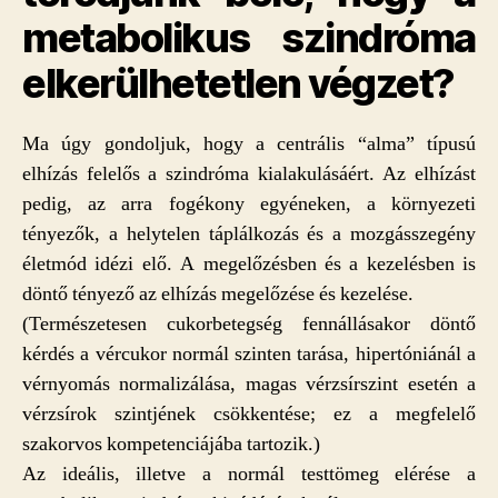
metabolikus szindróma
elkerülhetetlen végzet?
Ma úgy gondoljuk, hogy a centrális “alma” típusú
elhízás felelős a szindróma kialakulásáért. Az elhízást
pedig, az arra fogékony egyéneken, a környezeti
tényezők, a helytelen táplálkozás és a mozgásszegény
életmód idézi elő. A megelőzésben és a kezelésben is
döntő tényező az elhízás megelőzése és kezelése.
(Természetesen cukorbetegség fennállásakor döntő
kérdés a vércukor normál szinten tarása, hipertóniánál a
vérnyomás normalizálása, magas vérzsírszint esetén a
vérzsírok szintjének csökkentése; ez a megfelelő
szakorvos kompetenciájába tartozik.)
Az ideális, illetve a normál testtömeg elérése a