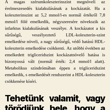
A magas szérumkoleszterinszint megnöveli az
érelmeszesedés kialakulásának a kockázatát. Ha a
koleszterinszint az 5,2 mmol/l-es normál értékről 7,8
mmol/l fölé emelkedik, négyszeresére növekszik az
infarktus kialakulásának veszélye. A kockázatot a kis
sűrűségű, veszélyeztető LDL-koleszterin-szint
emelkedése növeli, a nagy sűrűségű, védő hatású HDL-
koleszterin emelkedése csökkenti. Az utóbbi években az
emelkedett trigliceridszint kockázatnövelő hatása is
bizonyossá vált (normál érték: 2,4 mmol/l alatt).
Metabolikus szindrómában éppen a trigliceridszint
emelkedik, s emelkedését rendszerint a HDL-koleszterin
csökkenése kíséri.
Tehetünk valamit, vagy
törődjünk bele, hogy a