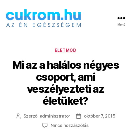
Menü
Cukrom.hu
Kategóriák
ÉLETMÓD
Mi az a halálos négyes
csoport, ami
veszélyezteti az
életüket?
Szerző:
adminisztrator
október 7, 2015
Bejegyzés
Bejegyzés
szerzője
dátuma
a(z)
Nincs hozzászólás