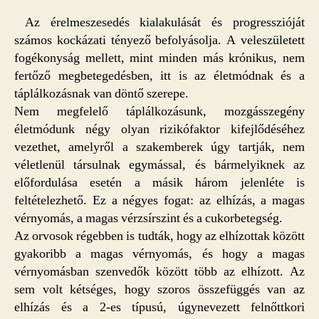
Az érelmeszesedés kialakulását és progresszióját
számos kockázati tényező befolyásolja. A veleszületett
fogékonyság mellett, mint minden más krónikus, nem
fertőző megbetegedésben, itt is az életmódnak és a
táplálkozásnak van döntő szerepe.
Nem megfelelő táplálkozásunk, mozgásszegény
életmódunk négy olyan rizikófaktor kifejlődéséhez
vezethet, amelyről a szakemberek úgy tartják, nem
véletlenül társulnak egymással, és bármelyiknek az
előfordulása esetén a másik három jelenléte is
feltételezhető. Ez a négyes fogat: az elhízás, a magas
vérnyomás, a magas vérzsírszint és a cukorbetegség.
Az orvosok régebben is tudták, hogy az elhízottak között
gyakoribb a magas vérnyomás, és hogy a magas
vérnyomásban szenvedők között több az elhízott. Az
sem volt kétséges, hogy szoros összefüggés van az
elhízás és a 2-es típusú, úgynevezett felnőttkori