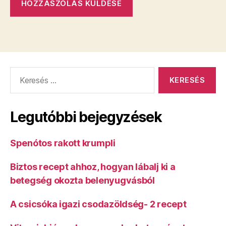
Keresés:
Legutóbbi bejegyzések
Spenótos rakott krumpli
Biztos recept ahhoz, hogyan lábalj ki a
betegség okozta belenyugvásból
A csicsóka igazi csodazöldség- 2 recept