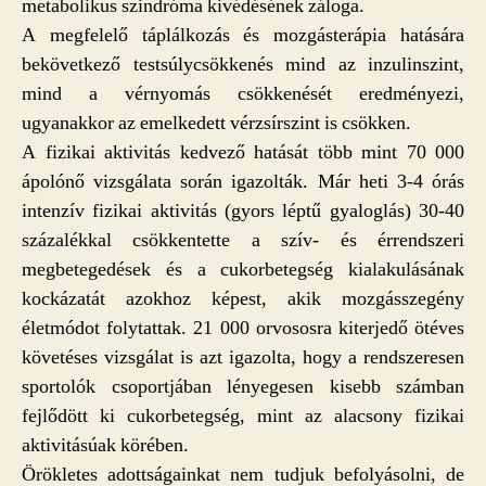
metabolikus szindróma kivédésének záloga.
A megfelelő táplálkozás és mozgásterápia hatására
bekövetkező testsúlycsökkenés mind az inzulinszint,
mind a vérnyomás csökkenését eredményezi,
ugyanakkor az emelkedett vérzsírszint is csökken.
A fizikai aktivitás kedvező hatását több mint 70 000
ápolónő vizsgálata során igazolták. Már heti 3-4 órás
intenzív fizikai aktivitás (gyors léptű gyaloglás) 30-40
százalékkal csökkentette a szív- és érrendszeri
megbetegedések és a cukorbetegség kialakulásának
kockázatát azokhoz képest, akik mozgásszegény
életmódot folytattak. 21 000 orvososra kiterjedő ötéves
követéses vizsgálat is azt igazolta, hogy a rendszeresen
sportolók csoportjában lényegesen kisebb számban
fejlődött ki cukorbetegség, mint az alacsony fizikai
aktivitásúak körében.
Örökletes adottságainkat nem tudjuk befolyásolni, de