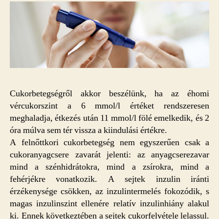
Cukorbetegségről akkor beszélünk, ha az éhomi
vércukorszint a 6 mmol/l értéket rendszeresen
meghaladja, étkezés után 11 mmol/l fölé emelkedik, és 2
óra múlva sem tér vissza a kiindulási értékre.
A felnőttkori cukorbetegség nem egyszerűen csak a
cukoranyagcsere zavarát jelenti: az anyagcserezavar
mind a szénhidrátokra, mind a zsírokra, mind a
fehérjékre vonatkozik. A sejtek inzulin iránti
érzékenysége csökken, az inzulintermelés fokozódik, s
magas inzulinszint ellenére relatív inzulinhiány alakul
ki. Ennek következtében a sejtek cukorfelvétele lelassul.