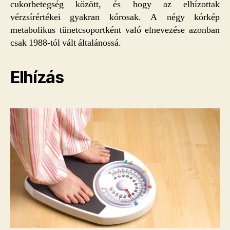
cukorbetegség között, és hogy az elhízottak
vérzsírértékei gyakran kórosak. A négy kórkép
metabolikus tünetcsoportként való elnevezése azonban
csak 1988-tól vált általánossá.
Elhízás