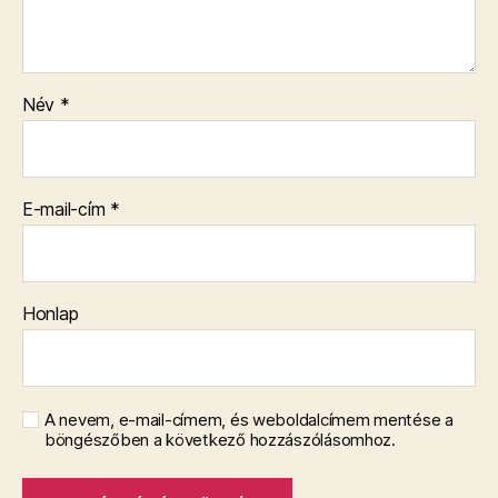
Név
*
E-mail-cím
*
Honlap
A nevem, e-mail-címem, és weboldalcímem mentése a
böngészőben a következő hozzászólásomhoz.