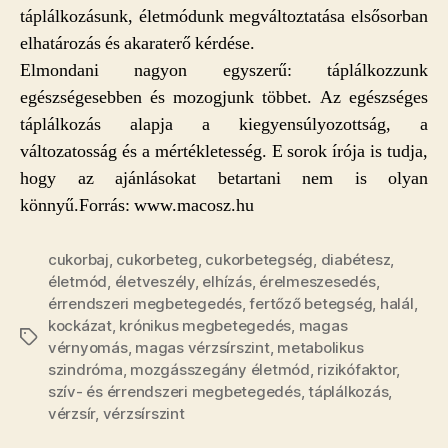
táplálkozásunk, életmódunk megváltoztatása elsősorban
elhatározás és akaraterő kérdése.
Elmondani nagyon egyszerű: táplálkozzunk
egészségesebben és mozogjunk többet. Az egészséges
táplálkozás alapja a kiegyensúlyozottság, a
változatosság és a mértékletesség. E sorok írója is tudja,
hogy az ajánlásokat betartani nem is olyan
könnyű.Forrás: www.macosz.hu
cukorbaj
,
cukorbeteg
,
cukorbetegség
,
diabétesz
,
életmód
,
életveszély
,
elhízás
,
érelmeszesedés
,
érrendszeri megbetegedés
,
fertőző betegség
,
halál
,
kockázat
,
krónikus megbetegedés
,
magas
Címkék
vérnyomás
,
magas vérzsírszint
,
metabolikus
szindróma
,
mozgásszegány életmód
,
rizikófaktor
,
szív- és érrendszeri megbetegedés
,
táplálkozás
,
vérzsír
,
vérzsírszint