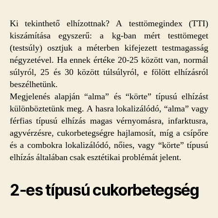
Ki tekinthető elhízottnak? A testtömegindex (TTI)
kiszámítása egyszerű: a kg-ban mért testtömeget
(testsúly) osztjuk a méterben kifejezett testmagasság
négyzetével. Ha ennek értéke 20-25 között van, normál
súlyról, 25 és 30 között túlsúlyról, e fölött elhízásról
beszélhetünk.
Megjelenés alapján “alma” és “körte” típusú elhízást
különböztetünk meg. A hasra lokalizálódó, “alma” vagy
férfias típusú elhízás magas vérnyomásra, infarktusra,
agyvérzésre, cukorbetegségre hajlamosít, míg a csípőre
és a combokra lokalizálódó, nőies, vagy “körte” típusú
elhízás általában csak esztétikai problémát jelent.
2-es típusú cukorbetegség