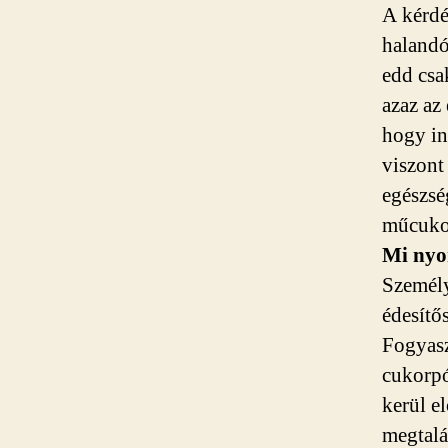
A kérdé
halandó
edd csa
azaz az
hogy in
viszont
egészsé
műcukor
Mi nyo
Személy
édesítő
Fogyasz
cukorpó
kerül e
megtalá