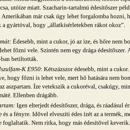
rcsa, utóíze miatt. Szacharin-tartalmú édesítőszer péld
 Amerikában már csak úgy lehet forgalomba hozni, 
ák a gyártóval, hogy „állatkísérletekben rákot okoz”.
amát:
Édesebb, mint a cukor, jó az íze, és hőre nem b
 lehet főzni vele. Szintén nem egy drága édesítőszer. 
an betiltották.
ilszulfam-K E950
: Kétszázszor édesebb, mint a cukor.
e, hogy főzni is lehet vele, mert hő hatására nem bom
az aszpartam. Íze vetekszik a cukoréval, csakúgy, min
máté. Ellenben drágább.
artam:
Igen elterjedt édesítőszer, drága, és ráadásul 
e és a fényre. Idővel elveszíti édes ízét az a termék, 
 foglaltatik. Nem ritka, hogy más édesítővel keverik