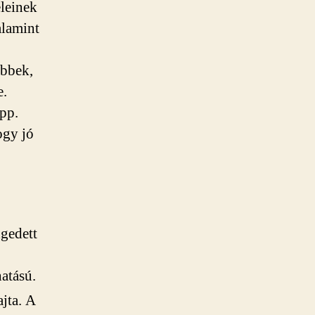
leinek
alamint
ebbek,
e.
epp.
ogy jó
gedett
atású.
jta. A