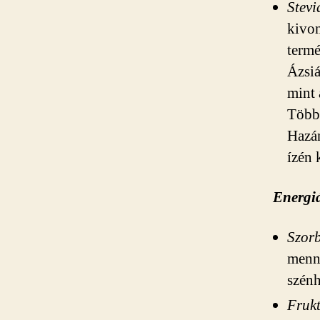
Stevi
kivon
termé
Ázsiá
mint 
Többf
Hazán
ízén 
Energiá
Szorb
menny
szénh
Fruk