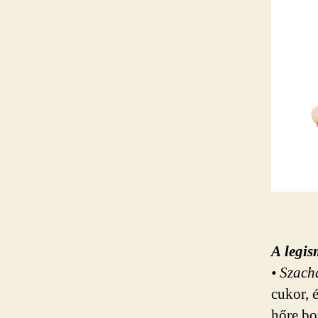
A legis
• Szac
cukor, 
hőre bo