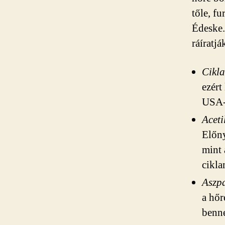
tőle, fu
Édeske.
ráíratj
Cikl
ezért
USA-b
Acet
Előny
mint 
cikla
Aszp
a hőr
benne