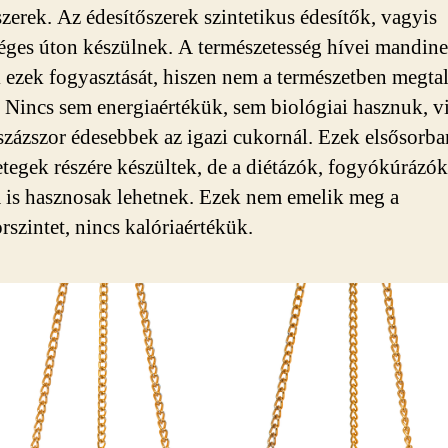
szerek. Az édesítőszerek szintetikus édesítők, vagyis
éges úton készülnek. A természetesség hívei mandine
k ezek fogyasztását, hiszen nem a természetben megta
 Nincs sem energiaértékük, sem biológiai hasznuk, v
százszor édesebbek az igazi cukornál. Ezek elsősorba
tegek részére készültek, de a diétázók, fogyókúrázók
 is hasznosak lehetnek. Ezek nem emelik meg a
rszintet, nincs kalóriaértékük.