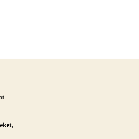
nt
eket,