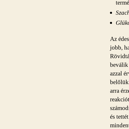
termé
Szach
Glükó
Az édes
jobb, h
Rövidtá
beválik
azzal é
belőlük
arra ér
reakciót
számodr
és tetté
mindent