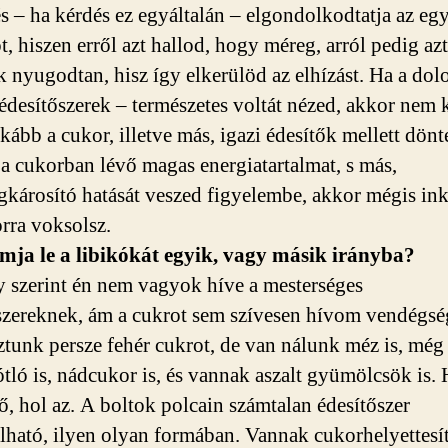
s – ha kérdés ez egyáltalán – elgondolkodtatja az eg
t, hiszen erről azt hallod, hogy méreg, arról pedig az
k nyugodtan, hisz így elkerülöd az elhízást. Ha a dol
 édesítőszerek – természetes voltát nézed, akkor nem 
kább a cukor, illetve más, igazi édesítők mellett dönt
 a cukorban lévő magas energiatartalmat, s más,
gkárosító hatását veszed figyelembe, akkor mégis in
ra voksolsz.
mja le a libikókát egyik, vagy másik irányba?
 szerint én nem vagyok híve a mesterséges
szereknek, ám a cukrot sem szívesen hívom vendégsé
tunk persze fehér cukrot, de van nálunk méz is, még
tló is, nádcukor is, és vannak aszalt gyümölcsök is. 
lő, hol az. A boltok polcain számtalan édesítőszer
lható, ilyen olyan formában. Vannak cukorhelyettesít