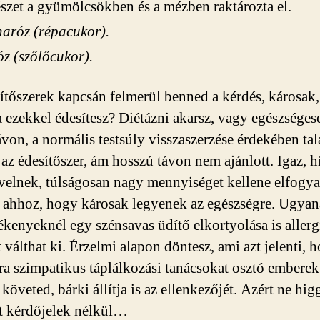
szet a gyümölcsökben és a mézben raktározta el.
aróz (répacukor).
z (szőlőcukor).
ítőszerek kapcsán felmerül benned a kérdés, károsak
a ezekkel édesítesz? Diétázni akarsz, vagy egészséges
von, a normális testsúly visszaszerzése érdekében tal
 az édesítőszer, ám hosszú távon nem ajánlott. Igaz, h
rvelnek, túlságosan nagy mennyiséget kellene elfogya
 ahhoz, hogy károsak legyenek az egészségre. Ugya
zékenyeknél egy szénsavas üdítő elkortyolása is allerg
 válthat ki. Érzelmi alapon döntesz, ami azt jelenti, 
a szimpatikus táplálkozási tanácsokat osztó emberek
t követed, bárki állítja is az ellenkezőjét. Azért ne hig
 kérdőjelek nélkül…