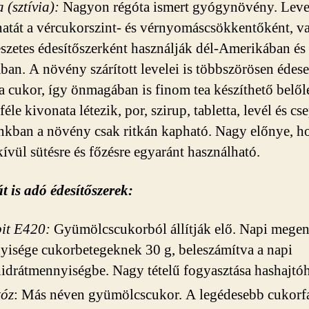
a (sztívia):
Nagyon régóta ismert gyógynövény. Leve
atát a vércukorszint- és vérnyomáscsökkentőként, v
szetes édesítőszerként használják dél-Amerikában és
ban. A növény szárított levelei is többszörösen édes
a cukor, így önmagában is finom tea készíthető belől
éle kivonata létezik, por, szirup, tabletta, levél és cs
kban a növény csak ritkán kapható. Nagy előnye, h
kívül sütésre és főzésre egyaránt használható.
t is adó édesítőszerek:
it E420:
Gyümölcscukorból állítják elő. Napi megen
isége cukorbetegeknek 30 g, beleszámítva a napi
idrátmennyiségbe. Nagy tételű fogyasztása hashajtóh
tóz
: Más néven gyümölcscukor. A legédesebb cukorfa