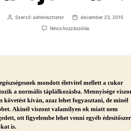
Szerző:
adminisztrator
december 23, 2015
Bejegyzés
Bejegyzés
szerzője
dátuma
a(z)
Nincs hozzászólás
Cukor
és
cukorpótló:
Mi
árt
jobban?
bejegyzéshez
egészségesnek mondott életvitel mellett a cukor
tozik a normális táplálkozásba. Mennyisége viszo
követést kíván, azaz lehet fogyasztani, de minél
bet. Akinél viszont valamilyen ok miatt nem
dett, ott figyelembe lehet venni egyéb édesítőszer
kat is.