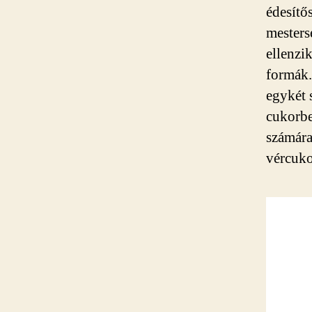
édesítő
mesters
ellenzi
formák.
egykét 
cukorbe
számára
vércuko