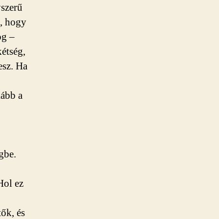
yszerű
t, hogy
og –
kétség,
esz. Ha
kább a
gbe.
Hol ez
ők, és