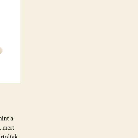
int a
, mert
rtoltak