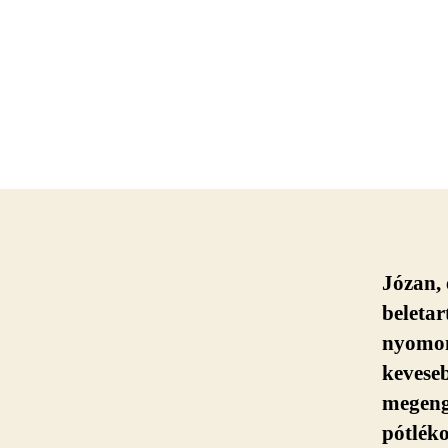
Józan, 
beletar
nyomon 
keveseb
megenge
pótléko