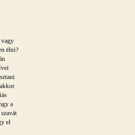
, vagy
en élni?
án
ívei
sztani
nakkor
iás
hogy a
 szavát
gy el