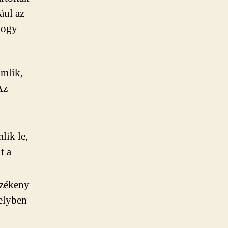
ául az
hogy
omlik,
Az
lik le,
t a
érzékeny
melyben
.