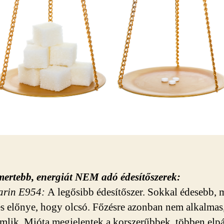
mertebb, energiát NEM adó édesítőszerek:
harin E954:
A legősibb édesítőszer. Sokkal édesebb, m
és előnye, hogy olcsó. Főzésre azonban nem alkalmas
mlik. Mióta megjelentek a korszerűbbek, többen elpá