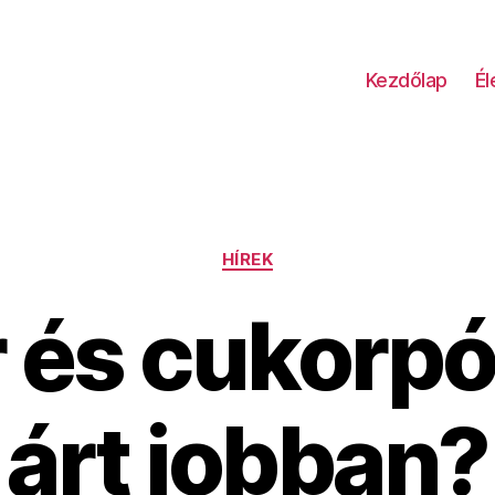
Kezdőlap
É
Kategóriák
HÍREK
 és cukorpót
árt jobban?