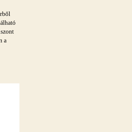
rből
lálható
iszont
n a