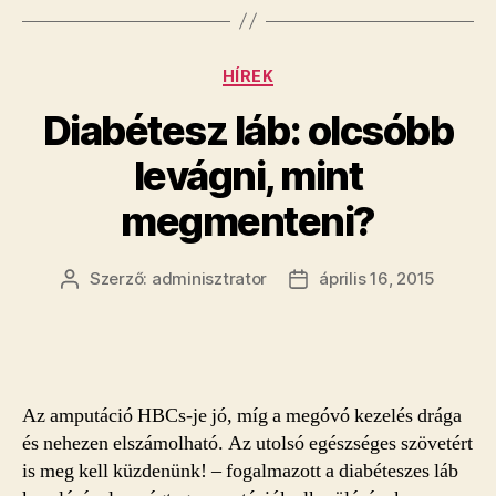
Kategóriák
HÍREK
Diabétesz láb: olcsóbb
levágni, mint
megmenteni?
Szerző:
adminisztrator
április 16, 2015
Bejegyzés
Bejegyzés
szerzője
dátuma
Az amputáció HBCs-je jó, míg a megóvó kezelés drága
és nehezen elszámolható. Az utolsó egészséges szövetért
is meg kell küzdenünk! – fogalmazott a diabéteszes láb