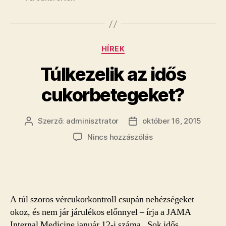
Kategóriák
HÍREK
Túlkezelik az idős
cukorbetegeket?
Szerző:
adminisztrator
október 16, 2015
Bejegyzés
Bejegyzés
szerzője
dátuma
a(z)
Nincs hozzászólás
Túlkezelik
az
idős
cukorbetegeket?
bejegyzéshez
A túl szoros vércukorkontroll csupán nehézségeket
okoz, és nem jár járulékos előnnyel – írja a JAMA
Internal Medicine január 12-i száma. Sok idős