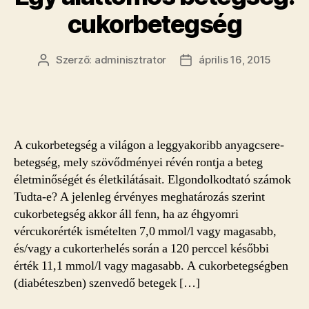
cukorbetegség
Szerző:
adminisztrator
április 16, 2015
Bejegyzés
Bejegyzés
szerzője
dátuma
A cukorbetegség a világon a leggyakoribb anyagcsere-
betegség, mely szövődményei révén rontja a beteg
életminőségét és életkilátásait. Elgondolkodtató számok
Tudta-e? A jelenleg érvényes meghatározás szerint
cukorbetegség akkor áll fenn, ha az éhgyomri
vércukorérték ismételten 7,0 mmol/l vagy magasabb,
és/vagy a cukorterhelés során a 120 perccel későbbi
érték 11,1 mmol/l vagy magasabb. A cukorbetegségben
(diabéteszben) szenvedő betegek […]