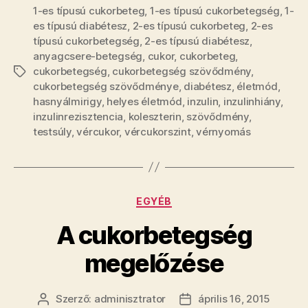
1-es típusú cukorbeteg
,
1-es típusú cukorbetegség
,
1-
es típusú diabétesz
,
2-es típusú cukorbeteg
,
2-es
típusú cukorbetegség
,
2-es típusú diabétesz
,
anyagcsere-betegség
,
cukor
,
cukorbeteg
,
cukorbetegség
,
cukorbetegség szövődmény
,
Címkék
cukorbetegség szövődménye
,
diabétesz
,
életmód
,
hasnyálmirigy
,
helyes életmód
,
inzulin
,
inzulinhiány
,
inzulinrezisztencia
,
koleszterin
,
szövődmény
,
testsúly
,
vércukor
,
vércukorszint
,
vérnyomás
Kategóriák
EGYÉB
A cukorbetegség
megelőzése
Szerző:
adminisztrator
április 16, 2015
Bejegyzés
Bejegyzés