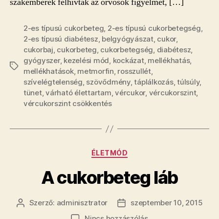
szakemberek felhívták az orvosok figyelmét, […]
2-es típusú cukorbeteg
,
2-es típusú cukorbetegség
,
2-es típusú diabétesz
,
belgyógyászat
,
cukor
,
cukorbaj
,
cukorbeteg
,
cukorbetegség
,
diabétesz
,
gyógyszer
,
kezelési mód
,
kockázat
,
mellékhatás
,
Címkék
mellékhatások
,
metmorfin
,
rosszullét
,
szívelégtelenség
,
szövődmény
,
táplálkozás
,
túlsúly
,
tünet
,
várható élettartam
,
vércukor
,
vércukorszint
,
vércukorszint csökkentés
Kategóriák
ÉLETMÓD
A cukorbeteg láb
Szerző:
adminisztrator
szeptember 10, 2015
Bejegyzés
Bejegyzés
szerzője
dátuma
a(z)
Nincs hozzászólás