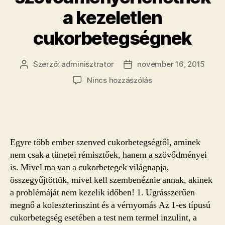
a kezeletlen
cukorbetegségnek
Szerző:
adminisztrator
november 16, 2015
Bejegyzés
Bejegyzés
szerzője
dátuma
a(z)
Nincs hozzászólás
Vakság
és
amputáció
–
Ilyen
Egyre több ember szenved cukorbetegségtől, aminek
veszélyes
nem csak a tünetei rémisztőek, hanem a szövődményei
szövődményei
is. Mivel ma van a cukorbetegek világnapja,
lehetnek
összegyűjtöttük, mivel kell szembenéznie annak, akinek
a
kezeletlen
a problémáját nem kezelik időben! 1. Ugrásszerűen
cukorbetegségnek
megnő a koleszterinszint és a vérnyomás Az 1-es típusú
bejegyzéshez
cukorbetegség esetében a test nem termel inzulint, a