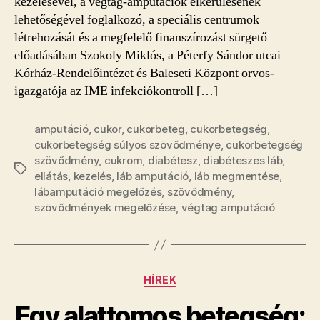
kezelésével, a végtag-amputációk elkerülésének
lehetőségével foglalkozó, a speciális centrumok
létrehozását és a megfelelő finanszírozást sürgető
előadásában Szokoly Miklós, a Péterfy Sándor utcai
Kórház-Rendelőintézet és Baleseti Központ orvos-
igazgatója az IME infekciókontroll […]
amputáció
,
cukor
,
cukorbeteg
,
cukorbetegség
,
cukorbetegség súlyos szövődménye
,
cukorbetegség
szövődmény
,
cukrom
,
diabétesz
,
diabéteszes láb
,
Címkék
ellátás
,
kezelés
,
láb amputáció
,
láb megmentése
,
lábamputáció megelőzés
,
szövődmény
,
szövődmények megelőzése
,
végtag amputáció
Kategóriák
HÍREK
Egy alattomos betegség: