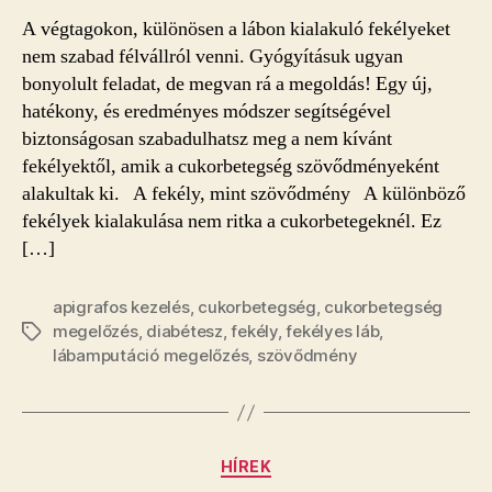
okozta
A végtagokon, különösen a lábon kialakuló fekélyeket
fekélyt
nem szabad félvállról venni. Gyógyításuk ugyan
bejegyzéshez
bonyolult feladat, de megvan rá a megoldás! Egy új,
hatékony, és eredményes módszer segítségével
biztonságosan szabadulhatsz meg a nem kívánt
fekélyektől, amik a cukorbetegség szövődményeként
alakultak ki. A fekély, mint szövődmény A különböző
fekélyek kialakulása nem ritka a cukorbetegeknél. Ez
[…]
apigrafos kezelés
,
cukorbetegség
,
cukorbetegség
megelőzés
,
diabétesz
,
fekély
,
fekélyes láb
,
Címkék
lábamputáció megelőzés
,
szövődmény
Kategóriák
HÍREK