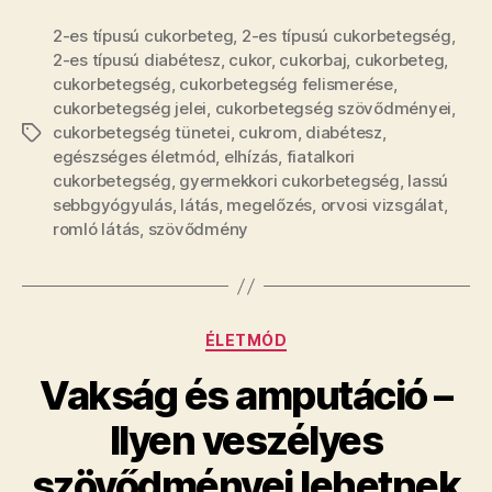
2-es típusú cukorbeteg
,
2-es típusú cukorbetegség
,
2-es típusú diabétesz
,
cukor
,
cukorbaj
,
cukorbeteg
,
cukorbetegség
,
cukorbetegség felismerése
,
cukorbetegség jelei
,
cukorbetegség szövődményei
,
cukorbetegség tünetei
,
cukrom
,
diabétesz
,
Címkék
egészséges életmód
,
elhízás
,
fiatalkori
cukorbetegség
,
gyermekkori cukorbetegség
,
lassú
sebbgyógyulás
,
látás
,
megelőzés
,
orvosi vizsgálat
,
romló látás
,
szövődmény
Kategóriák
ÉLETMÓD
Vakság és amputáció –
Ilyen veszélyes
szövődményei lehetnek