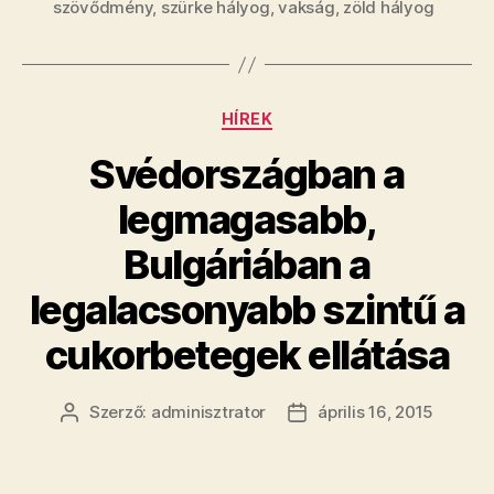
szövődmény
,
szürke hályog
,
vakság
,
zöld hályog
Kategóriák
HÍREK
Svédországban a
legmagasabb,
Bulgáriában a
legalacsonyabb szintű a
cukorbetegek ellátása
Szerző:
adminisztrator
április 16, 2015
Bejegyzés
Bejegyzés
szerzője
dátuma