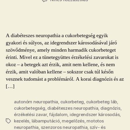
A
cukorbeteg
láb
bejegyzéshez
A diabéteszes neuropathia a cukorbetegség egyik
gyakori és súlyos, az idegrendszer károsodásával járó
szövődménye, amely minden harmadik cukorbeteget
érinti. Mivel ez a tünetegyüttes érzékelési zavarokat is
okoz – a betegek azt érzik, amit nem kellene, és nem
érzik, amit valóban kellene – sokszor csak túl későn
vesznek tudomást a problémáról. A korai diagnózis és az
[…]
autonóm neuropathia
,
cukorbeteg
,
cukorbeteg láb
,
cukorbetegség
,
diabéteszes neuropathia
,
diagnózis
,
érzékelési zavar
,
fájdalom
,
idegrendszer károsodás
,
kezelés
,
lábamputáció
,
megelőzés
,
mototos
Címkék
neuropathia
,
szenzoros neuropathia
,
szív- és