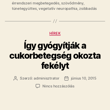
érrendszeri megbetegedés
,
szövődmény
,
tünetegyüttes
,
vegetatív neuropathia
,
zsibbadás
Kategóriák
HÍREK
Így gyógyítják a
cukorbetegség okozta
fekélyt
Szerző:
adminisztrator
június 10, 2015
Bejegyzés
Bejegyzés
szerzője
dátuma
a(z)
Nincs hozzászólás
Így
gyógyítják
a
cukorbetegség