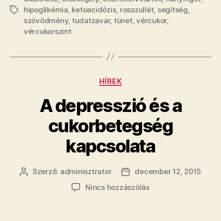
hipoglikémia
,
ketoacidózis
,
rosszullét
,
segítség
,
Címkék
szövődmény
,
tudatzavar
,
tünet
,
vércukor
,
vércukorszint
Kategóriák
HÍREK
A depresszió és a
cukorbetegség
kapcsolata
Szerző:
adminisztrator
december 12, 2015
Bejegyzés
Bejegyzés
szerzője
dátuma
a(z)
Nincs hozzászólás
A
depresszió
és