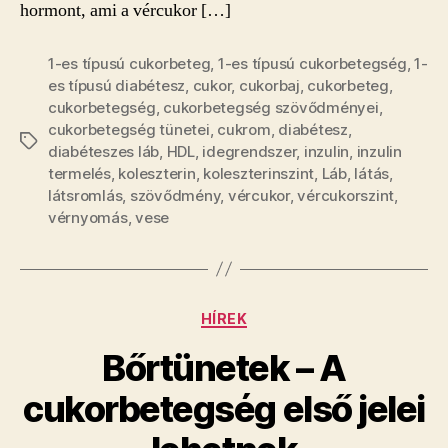
hormont, ami a vércukor […]
1-es típusú cukorbeteg
,
1-es típusú cukorbetegség
,
1-
es típusú diabétesz
,
cukor
,
cukorbaj
,
cukorbeteg
,
cukorbetegség
,
cukorbetegség szövődményei
,
cukorbetegség tünetei
,
cukrom
,
diabétesz
,
Címkék
diabéteszes láb
,
HDL
,
idegrendszer
,
inzulin
,
inzulin
termelés
,
koleszterin
,
koleszterinszint
,
Láb
,
látás
,
látsromlás
,
szövődmény
,
vércukor
,
vércukorszint
,
vérnyomás
,
vese
Kategóriák
HÍREK
Bőrtünetek – A
cukorbetegség első jelei