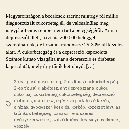
a
cukorbetegség
Magyarországon a becslések szerint mintegy fél millió
kapcsolata
diagnosztizált cukorbeteg él, de valószínűleg még
bejegyzéshez
nagyjából ennyi ember nem tud a betegségéről. Ami a
depressziót illeti, havonta 200 000 beteggel
számolhatunk, de közülük mindössze 25-30% áll kezelés
alatt. A cukorbetegség és a depresszió kapcsolata
Számos kutató vizsgálta már a depresszió és diabetes
kapcsolatát, mely úgy tűnik kétirányú. […]
2-es típusú cukorbeteg
,
2-es típusú cukorbetegség
,
2-es típusú diabétesz
,
antidepresszáns
,
cukor
,
cukorbaj
,
cukorbeteg
,
cukorbetegség
,
depresszió
,
diabétes
,
diabétesz
,
egészségtudatos étkezés
,
Címkék
elhízás
,
gyógyszer
,
kezelés
,
kórkép
,
közérzet javulás
,
krónikus betegség
,
panasz
,
rendszeres
gyógyszerszedés
,
szövődmény
,
testsúlynövekedés
,
veszély