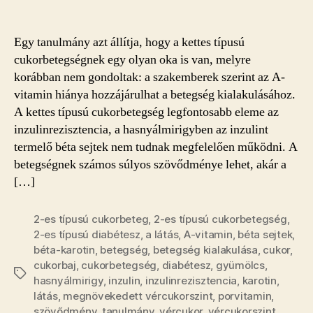
a
cukorbetegséget
bejegyzéshez
Egy tanulmány azt állítja, hogy a kettes típusú
cukorbetegségnek egy olyan oka is van, melyre
korábban nem gondoltak: a szakemberek szerint az A-
vitamin hiánya hozzájárulhat a betegség kialakulásához.
A kettes típusú cukorbetegség legfontosabb eleme az
inzulinrezisztencia, a hasnyálmirigyben az inzulint
termelő béta sejtek nem tudnak megfelelően működni. A
betegségnek számos súlyos szövődménye lehet, akár a
[…]
2-es típusú cukorbeteg
,
2-es típusú cukorbetegség
,
2-es típusú diabétesz
,
a látás
,
A-vitamin
,
béta sejtek
,
béta-karotin
,
betegség
,
betegség kialakulása
,
cukor
,
cukorbaj
,
cukorbetegség
,
diabétesz
,
gyümölcs
,
Címkék
hasnyálmirigy
,
inzulin
,
inzulinrezisztencia
,
karotin
,
látás
,
megnövekedett vércukorszint
,
porvitamin
,
szövődmény
,
tanulmány
,
vércukor
,
vércukorszint
,