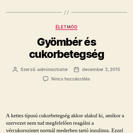
Kategóriák
ÉLETMÓD
Gyömbér és
cukorbetegség
Szerző:
adminisztrator
december 3, 2015
Bejegyzés
Bejegyzés
szerzője
dátuma
a(z)
Nincs hozzászólás
Gyömbér
és
cukorbetegség
bejegyzéshez
A kettes típusú cukorbetegség akkor alakul ki, amikor a
szervezet nem tud megfelelően reagálni a
vércukorszintet normál mederben tartó inzulinra. Ezzel