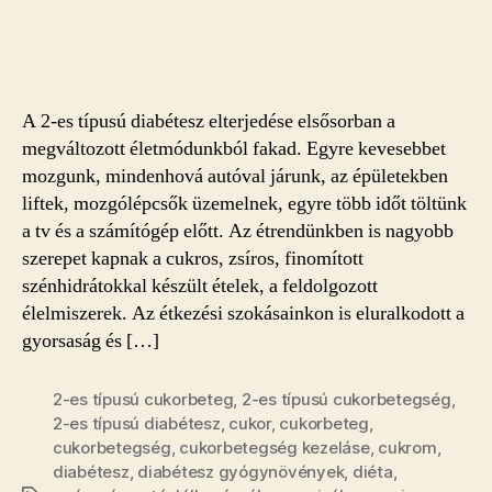
szerzője
dátuma
A 2-es típusú diabétesz elterjedése elsősorban a
megváltozott életmódunkból fakad. Egyre kevesebbet
mozgunk, mindenhová autóval járunk, az épületekben
liftek, mozgólépcsők üzemelnek, egyre több időt töltünk
a tv és a számítógép előtt. Az étrendünkben is nagyobb
szerepet kapnak a cukros, zsíros, finomított
szénhidrátokkal készült ételek, a feldolgozott
élelmiszerek. Az étkezési szokásainkon is eluralkodott a
gyorsaság és […]
2-es típusú cukorbeteg
,
2-es típusú cukorbetegség
,
2-es típusú diabétesz
,
cukor
,
cukorbeteg
,
cukorbetegség
,
cukorbetegség kezeláse
,
cukrom
,
diabétesz
,
diabétesz gyógynövények
,
diéta
,