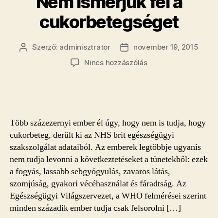
Nem ismerjük fel a
cukorbetegséget
Szerző:
adminisztrator
november 19, 2015
Bejegyzés
Bejegyzés
szerzője
dátuma
a(z)
Nincs hozzászólás
Nem
ismerjük
fel
a
cukorbetegséget
Több százezernyi ember él úgy, hogy nem is tudja, hogy
bejegyzéshez
cukorbeteg, derült ki az NHS brit egészségügyi
szakszolgálat adataiból. Az emberek legtöbbje ugyanis
nem tudja levonni a következtetéseket a tünetekből: ezek
a fogyás, lassabb sebgyógyulás, zavaros látás,
szomjúság, gyakori vécéhasználat és fáradtság. Az
Egészségügyi Világszervezet, a WHO felmérései szerint
minden századik ember tudja csak felsorolni […]