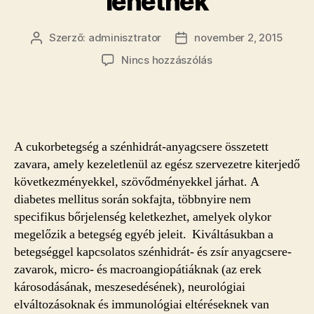
lehetnek
Szerző:
adminisztrator
november 2, 2015
Bejegyzés
Bejegyzés
szerzője
dátuma
a(z)
Nincs hozzászólás
Bőrtünetek
–
A
cukorbetegség
első
A cukorbetegség a szénhidrát-anyagcsere összetett
jelei
zavara, amely kezeletlenül az egész szervezetre kiterjedő
lehetnek
következményekkel, szövődményekkel járhat. A
bejegyzéshez
diabetes mellitus során sokfajta, többnyire nem
specifikus bőrjelenség keletkezhet, amelyek olykor
megelőzik a betegség egyéb jeleit. Kiváltásukban a
betegséggel kapcsolatos szénhidrát- és zsír anyagcsere-
zavarok, micro- és macroangiopátiáknak (az erek
károsodásának, meszesedésének), neurológiai
elváltozásoknak és immunológiai eltéréseknek van