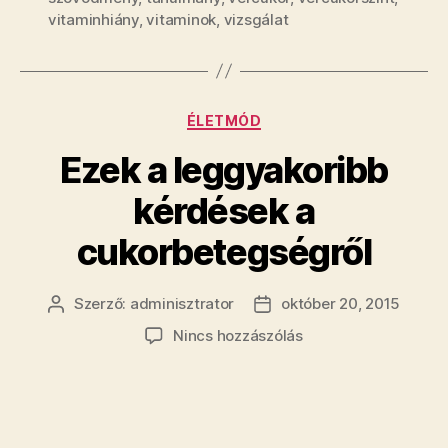
vitaminhiány
,
vitaminok
,
vizsgálat
Kategóriák
ÉLETMÓD
Ezek a leggyakoribb
kérdések a
cukorbetegségről
Szerző:
adminisztrator
október 20, 2015
Bejegyzés
Bejegyzés
szerzője
dátuma
a(z)
Nincs hozzászólás
Ezek
a
leggyakoribb
kérdések
a