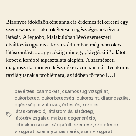
a
szemét
bejegyzéshez
Bizonyos időközönként annak is érdemes felkeresni egy
szemészorvost, aki tökéletesen egészségesnek érzi a
látását. A legtöbb, kialakulóban lévő szemészeti
elváltozás ugyanis a korai stádiumban még nem okoz
látásromlást, az agy sokáig mintegy „kiegészíti” a látott
képet a korábbi tapasztalata alapján. A szemészeti
diagnosztika modern készülékei azonban már ilyenkor is
rávilágítanak a problémára, az időben történő […]
bevérzés
,
csarnokvíz
,
csarnokzug vizsgálat
,
cukorbeteg
,
cukorbetegség
,
cukorszint
,
diagnosztika
,
egészség
,
elváltozás
,
érfestés
,
kezelés
,
látáskorrekció
,
látásromlás
,
látóideg
,
Címkék
látótérvizsgálat
,
makula degeneráció
,
retinakárosodás
,
sárgafolt
,
szemész
,
szemfenék
vizsgálat
,
szemnyomásmérés
,
szemvizsgálat
,