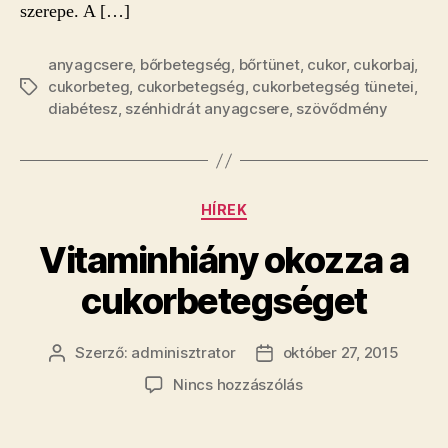
szerepe. A […]
anyagcsere
,
bőrbetegség
,
bőrtünet
,
cukor
,
cukorbaj
,
cukorbeteg
,
cukorbetegség
,
cukorbetegség tünetei
,
Címkék
diabétesz
,
szénhidrát anyagcsere
,
szövődmény
Kategóriák
HÍREK
Vitaminhiány okozza a
cukorbetegséget
Szerző:
adminisztrator
október 27, 2015
Bejegyzés
Bejegyzés
szerzője
dátuma
a(z)
Nincs hozzászólás
Vitaminhiány
okozza