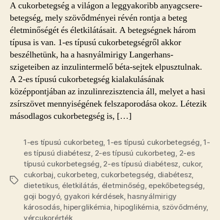
A cukorbetegség a világon a leggyakoribb anyagcsere-
cukorbetegségről
betegség, mely szövődményei révén rontja a beteg
bejegyzéshez
életminőségét és életkilátásait. A betegségnek három
típusa is van. 1-es típusú cukorbetegségről akkor
beszélhetünk, ha a hasnyálmirigy Langerhans-
szigeteiben az inzulintermelő béta-sejtek elpusztulnak.
A 2-es típusú cukorbetegség kialakulásának
középpontjában az inzulinrezisztencia áll, melyet a hasi
zsírszövet mennyiségének felszaporodása okoz. Létezik
másodlagos cukorbetegség is, […]
1-es típusú cukorbeteg
,
1-es típusú cukorbetegség
,
1-
es típusú diabétesz
,
2-es típusú cukorbeteg
,
2-es
típusú cukorbetegség
,
2-es típusú diabétesz
,
cukor
,
cukorbaj
,
cukorbeteg
,
cukorbetegség
,
diabétesz
,
Címkék
dietetikus
,
életkilátás
,
életminőség
,
epekőbetegség
,
goji bogyó
,
gyakori kérdések
,
hasnyálmirigy
károsodás
,
hiperglikémia
,
hipoglikémia
,
szövődmény
,
vércukorérték