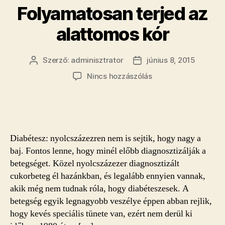
Folyamatosan terjed az
alattomos kór
Szerző:
adminisztrator
június 8, 2015
Bejegyzés
Bejegyzés
szerzője
dátuma
a(z)
Nincs hozzászólás
Folyamatosan
terjed
az
alattomos
kór
Diabétesz: nyolcszázezren nem is sejtik, hogy nagy a
bejegyzéshez
baj. Fontos lenne, hogy minél előbb diagnosztizálják a
betegséget. Közel nyolcszázezer diagnosztizált
cukorbeteg él hazánkban, és legalább ennyien vannak,
akik még nem tudnak róla, hogy diabéteszesek. A
betegség egyik legnagyobb veszélye éppen abban rejlik,
hogy kevés speciális tünete van, ezért nem derül ki