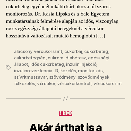
cukorbeteg egyénnél inkább kárt okoz a túl szoros
monitorozás. Dr. Kasia Lipska és a Yale Egyetem
munkatársainak felmérése alapján az idős, viszonylag
rossz egészségi állapotú betegeknél a vércukor
hosszútávú változásait mutató hemoglobin […]
alacsony vércukorszint
,
cukorbaj
,
cukorbeteg
,
cukorbetegség
,
cukrom
,
diabétesz
,
egészségi
állapot
,
idős cukorbeteg
,
inzulin injekció
,
Címkék
inzulinrezisztencia
,
IR
,
kezelés
,
monitorizás
,
szívritmuszavar
,
szövődmény
,
szövődmények
,
túlkezelés
,
vércukor
,
vércukorkontroll
,
vércukorszint
Kategóriák
HÍREK
Akár árthat is a