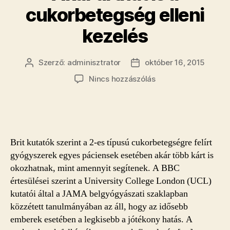
cukorbetegség elleni
kezelés
Szerző:
adminisztrator
október 16, 2015
Bejegyzés
Bejegyzés
szerzője
dátuma
a(z)
Nincs hozzászólás
Akár
árthat
is
a
cukorbetegség
Brit kutatók szerint a 2-es típusú cukorbetegségre felírt
elleni
gyógyszerek egyes páciensek esetében akár több kárt is
kezelés
okozhatnak, mint amennyit segítenek. A BBC
bejegyzéshez
értesülései szerint a University College London (UCL)
kutatói által a JAMA belgyógyászati szaklapban
közzétett tanulmányában az áll, hogy az idősebb
emberek esetében a legkisebb a jótékony hatás. A