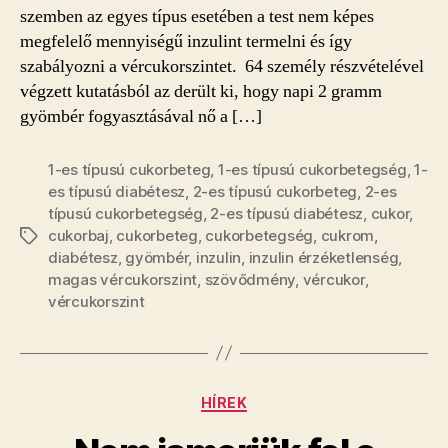
szemben az egyes típus esetében a test nem képes
megfelelő mennyiségű inzulint termelni és így
szabályozni a vércukorszintet. 64 személy részvételével
végzett kutatásból az derült ki, hogy napi 2 gramm
gyömbér fogyasztásával nő a […]
1-es típusú cukorbeteg
,
1-es típusú cukorbetegség
,
1-
es típusú diabétesz
,
2-es típusú cukorbeteg
,
2-es
típusú cukorbetegség
,
2-es típusú diabétesz
,
cukor
,
cukorbaj
,
cukorbeteg
,
cukorbetegség
,
cukrom
,
Címkék
diabétesz
,
gyömbér
,
inzulin
,
inzulin érzéketlenség
,
magas vércukorszint
,
szövődmény
,
vércukor
,
vércukorszint
Kategóriák
HÍREK