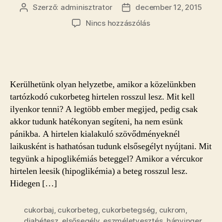
Szerző:
adminisztrator
december 12, 2015
Bejegyzés
Bejegyzés
szerzője
dátuma
a(z)
Nincs hozzászólás
Ön
tudja,
mit
kell
tennie?
Kerülhetünk olyan helyzetbe, amikor a közelünkben
–
tartózkodó cukorbeteg hirtelen rosszul lesz. Mit kell
Elsősegélynyújtás
ilyenkor tenni? A legtöbb ember megijed, pedig csak
cukorbetegeknek
akkor tudunk hatékonyan segíteni, ha nem esünk
bejegyzéshez
pánikba. A hirtelen kialakuló szövődményeknél
laikusként is hathatósan tudunk elsősegélyt nyújtani. Mit
tegyünk a hipoglikémiás beteggel? Amikor a vércukor
hirtelen leesik (hipoglikémia) a beteg rosszul lesz.
Hidegen […]
cukorbaj
,
cukorbeteg
,
cukorbetegség
,
cukrom
,
diabétesz
,
elsősegély
,
eszméletvesztés
,
hányinger
,