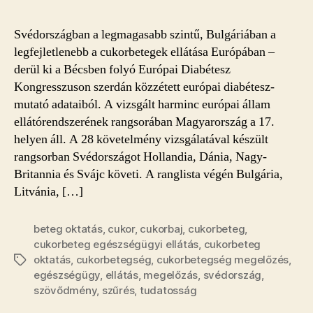
Svédországban a legmagasabb szintű, Bulgáriában a
legfejletlenebb a cukorbetegek ellátása Európában –
derül ki a Bécsben folyó Európai Diabétesz
Kongresszuson szerdán közzétett európai diabétesz-
mutató adataiból. A vizsgált harminc európai állam
ellátórendszerének rangsorában Magyarország a 17.
helyen áll. A 28 követelmény vizsgálatával készült
rangsorban Svédországot Hollandia, Dánia, Nagy-
Britannia és Svájc követi. A ranglista végén Bulgária,
Litvánia, […]
beteg oktatás
,
cukor
,
cukorbaj
,
cukorbeteg
,
cukorbeteg egészségügyi ellátás
,
cukorbeteg
oktatás
,
cukorbetegség
,
cukorbetegség megelőzés
,
Címkék
egészségügy
,
ellátás
,
megelőzás
,
svédország
,
szövődmény
,
szűrés
,
tudatosság