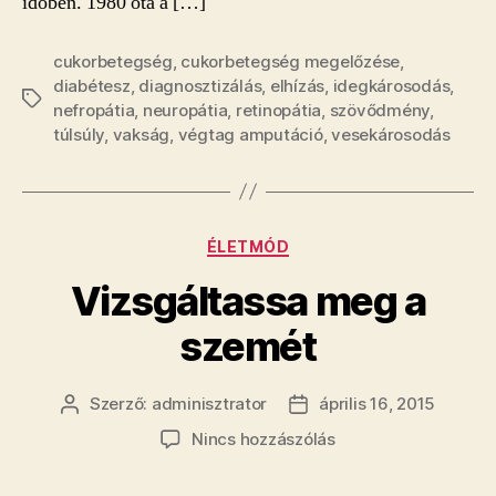
időben. 1980 óta a […]
cukorbetegség
,
cukorbetegség megelőzése
,
diabétesz
,
diagnosztizálás
,
elhízás
,
idegkárosodás
,
Címkék
nefropátia
,
neuropátia
,
retinopátia
,
szövődmény
,
túlsúly
,
vakság
,
végtag amputáció
,
vesekárosodás
Kategóriák
ÉLETMÓD
Vizsgáltassa meg a
szemét
Szerző:
adminisztrator
április 16, 2015
Bejegyzés
Bejegyzés
szerzője
dátuma
a(z)
Nincs hozzászólás
Vizsgáltassa
meg