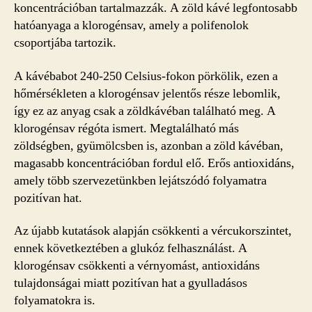
koncentrációban tartalmazzák. A zöld kávé legfontosabb
hatóanyaga a klorogénsav, amely a polifenolok
csoportjába tartozik.
A kávébabot 240-250 Celsius-fokon pörkölik, ezen a
hőmérsékleten a klorogénsav jelentős része lebomlik,
így ez az anyag csak a zöldkávéban található meg. A
klorogénsav régóta ismert. Megtalálható más
zöldségben, gyümölcsben is, azonban a zöld kávéban,
magasabb koncentrációban fordul elő. Erős antioxidáns,
amely több szervezetünkben lejátszódó folyamatra
pozitívan hat.
Az újabb kutatások alapján csökkenti a vércukorszintet,
ennek következtében a glukóz felhasználást. A
klorogénsav csökkenti a vérnyomást, antioxidáns
tulajdonságai miatt pozitívan hat a gyulladásos
folyamatokra is.