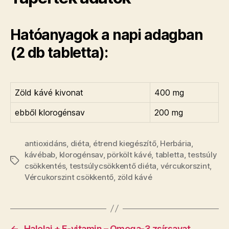
Hatóanyagok a napi adagban
(2 db tabletta):
Zöld kávé kivonat
400 mg
ebből klorogénsav
200 mg
antioxidáns
,
diéta
,
étrend kiegészítő
,
Herbária
,
kávébab
,
klorogénsav
,
pörkölt kávé
,
tabletta
,
testsúly
Címkék
csökkentés
,
testsúlycsökkentő diéta
,
vércukorszint
,
Vércukorszint csökkentő
,
zöld kávé
←
Halolaj + E-vitamin – Omega-3 zsírsavat