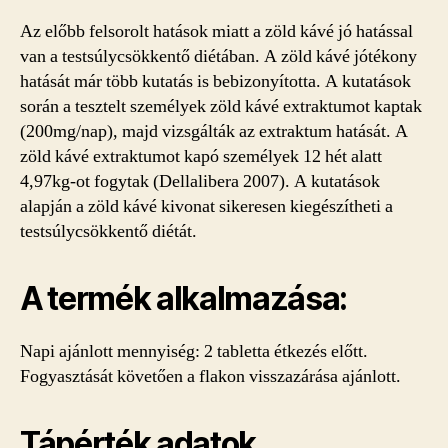
Az előbb felsorolt hatások miatt a zöld kávé jó hatással
van a testsúlycsökkentő diétában. A zöld kávé jótékony
hatását már több kutatás is bebizonyította. A kutatások
során a tesztelt személyek zöld kávé extraktumot kaptak
(200mg/nap), majd vizsgálták az extraktum hatását. A
zöld kávé extraktumot kapó személyek 12 hét alatt
4,97kg-ot fogytak (Dellalibera 2007). A kutatások
alapján a zöld kávé kivonat sikeresen kiegészítheti a
testsúlycsökkentő diétát.
A termék alkalmazása:
Napi ajánlott mennyiség: 2 tabletta étkezés előtt.
Fogyasztását követően a flakon visszazárása ajánlott.
Tápérték adatok