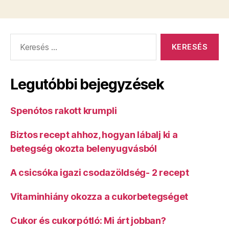
Keresés:
Legutóbbi bejegyzések
Spenótos rakott krumpli
Biztos recept ahhoz, hogyan lábalj ki a
betegség okozta belenyugvásból
A csicsóka igazi csodazöldség- 2 recept
Vitaminhiány okozza a cukorbetegséget
Cukor és cukorpótló: Mi árt jobban?