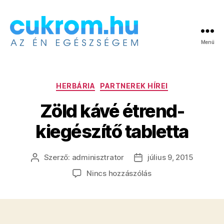
Menü
Cukrom.hu
Kategóriák
HERBÁRIA
PARTNEREK HÍREI
Zöld kávé étrend-
kiegészítő tabletta
Szerző:
adminisztrator
július 9, 2015
Bejegyzés
Bejegyzés
szerzője
dátuma
a(z)
Nincs hozzászólás
Zöld
kávé
étrend-
kiegészítő