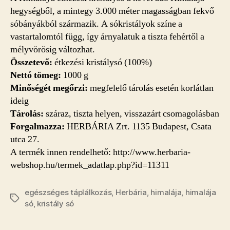
hegységből, a mintegy 3.000 méter magasságban fekvő
sóbányákból származik. A sókristályok színe a
vastartalomtól függ, így árnyalatuk a tiszta fehértől a
mélyvörösig változhat.
Összetevő:
étkezési kristálysó (100%)
Nettó tömeg:
1000 g
Minőségét megőrzi:
megfelelő tárolás esetén korlátlan
ideig
Tárolás:
száraz, tiszta helyen, visszazárt csomagolásban
Forgalmazza:
HERBÁRIA Zrt. 1135 Budapest, Csata
utca 27.
A termék innen rendelhető: http://www.herbaria-
webshop.hu/termek_adatlap.php?id=11311
egészséges táplálkozás
,
Herbária
,
himalája
,
himalája
Címkék
só
,
kristály só