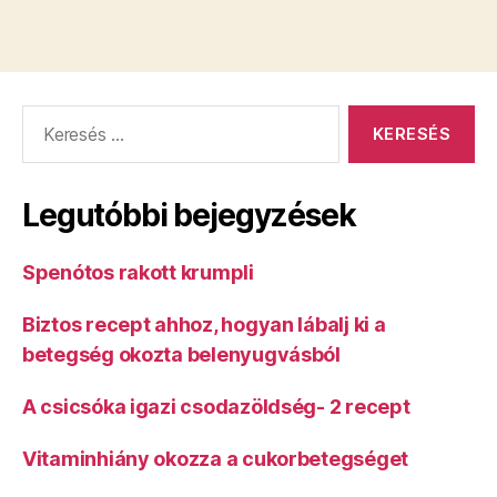
Keresés:
Legutóbbi bejegyzések
Spenótos rakott krumpli
Biztos recept ahhoz, hogyan lábalj ki a
betegség okozta belenyugvásból
A csicsóka igazi csodazöldség- 2 recept
Vitaminhiány okozza a cukorbetegséget