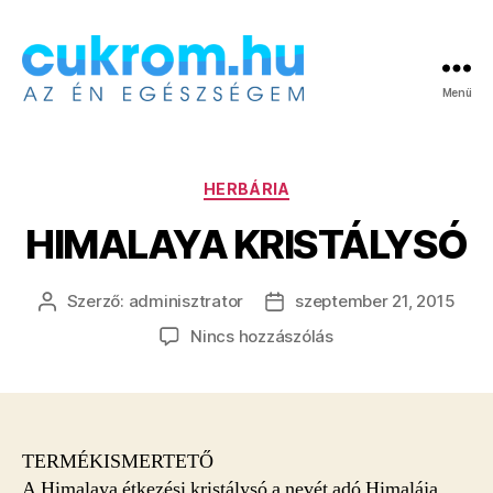
Menü
Cukrom.hu
Kategóriák
HERBÁRIA
HIMALAYA KRISTÁLYSÓ
Szerző:
adminisztrator
szeptember 21, 2015
Bejegyzés
Bejegyzés
szerzője
dátuma
a(z)
Nincs hozzászólás
HIMALAYA
KRISTÁLYSÓ
bejegyzéshez
TERMÉKISMERTETŐ
A Himalaya étkezési kristálysó a nevét adó Himalája