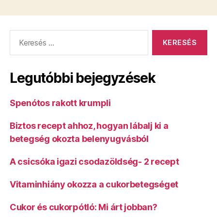
Keresés:
Legutóbbi bejegyzések
Spenótos rakott krumpli
Biztos recept ahhoz, hogyan lábalj ki a
betegség okozta belenyugvásból
A csicsóka igazi csodazöldség- 2 recept
Vitaminhiány okozza a cukorbetegséget
Cukor és cukorpótló: Mi árt jobban?