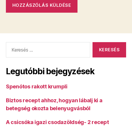
Keresés:
Legutóbbi bejegyzések
Spenótos rakott krumpli
Biztos recept ahhoz, hogyan lábalj ki a
betegség okozta belenyugvásból
A csicsóka igazi csodazöldség- 2 recept