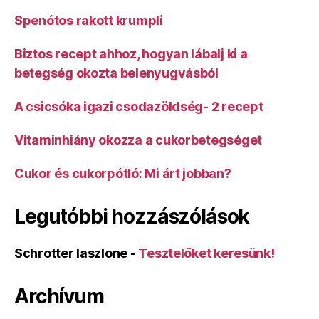
Spenótos rakott krumpli
Biztos recept ahhoz, hogyan lábalj ki a
betegség okozta belenyugvásból
A csicsóka igazi csodazöldség- 2 recept
Vitaminhiány okozza a cukorbetegséget
Cukor és cukorpótló: Mi árt jobban?
Legutóbbi hozzászólások
Schrotter laszlone
-
Tesztelőket keresünk!
Archívum