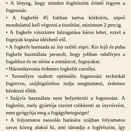
• A lényeg, hogy minden fogfelszínt érintő legyen a
fogmosás.
• A fogkefét 45 fokban tartva körkörös, söprő
mozdulattal kell végezni a tisztítást, minimum 2 percig.
• A fogkefe vízszintes húzogatása káros lehet, ezzel a
fognyak kopása idézhető elő.
• A fogkefe harmada az íny szélét söpri. Kis fejű és puha
fogkefe használata javasolt, hogy jobban odaférjen a
fogakhoz és ne sértse a zománcot, fognyakat.
• Háromhavonta érdemes fogkefét cserélni.
• Személyre szabott optimális fogmosási technikát
fogorvos, szájhigiénikus tudja megmutatni, érdemes
kérdezni tőlük.
• Szájvíz használata nem helyettesíti a fogmosást. A
fogkrém, mely gyártója szerint csökkenti az ínyvérzést,
nem gyógyítja meg a fogágybetegséget!
• A folyamatos nassolás hatására szájban folyamatos
savas közeg alakul ki, ami támadja a fogfelszínt, így