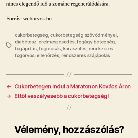
nincs elegendő idő a zománc regenerálódására.
Forrás: weborvos.hu
cukorbetegség
,
cukorbetegség szövődményei
,
diabétesz
,
érelmeszesedés
,
fogágy betegség
,
Címkék
fogápolás
,
fogmosás
,
koraszülés
,
rendszeres
fogorvosi ellenőrzés
,
rendszeres szájápolás
←
Cukorbetegen indul a Maratonon Kovács Áron
→
Ettől veszélyesebb a cukorbetegség!
Vélemény, hozzászólás?