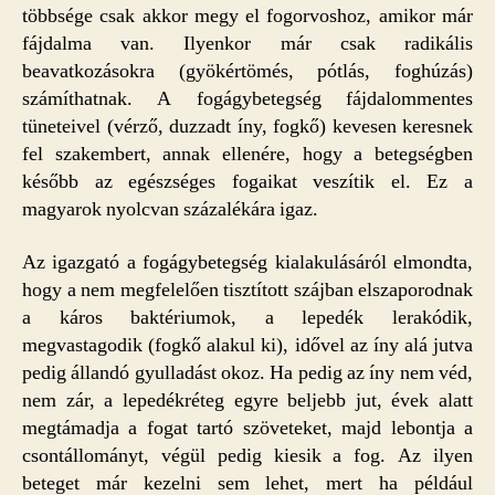
többsége csak akkor megy el fogorvoshoz, amikor már
fájdalma van. Ilyenkor már csak radikális
beavatkozásokra (gyökértömés, pótlás, foghúzás)
számíthatnak. A fogágybetegség fájdalommentes
tüneteivel (vérző, duzzadt íny, fogkő) kevesen keresnek
fel szakembert, annak ellenére, hogy a betegségben
később az egészséges fogaikat veszítik el. Ez a
magyarok nyolcvan százalékára igaz.
Az igazgató a fogágybetegség kialakulásáról elmondta,
hogy a nem megfelelően tisztított szájban elszaporodnak
a káros baktériumok, a lepedék lerakódik,
megvastagodik (fogkő alakul ki), idővel az íny alá jutva
pedig állandó gyulladást okoz. Ha pedig az íny nem véd,
nem zár, a lepedékréteg egyre beljebb jut, évek alatt
megtámadja a fogat tartó szöveteket, majd lebontja a
csontállományt, végül pedig kiesik a fog. Az ilyen
beteget már kezelni sem lehet, mert ha például