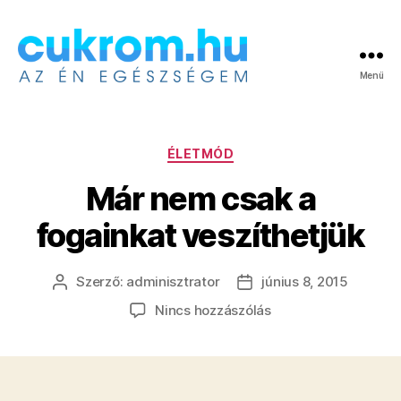
Menü
Cukrom.hu
Kategóriák
ÉLETMÓD
Már nem csak a
fogainkat veszíthetjük
Szerző:
adminisztrator
június 8, 2015
Bejegyzés
Bejegyzés
szerzője
dátuma
a(z)
Nincs hozzászólás
Már
nem
csak
a