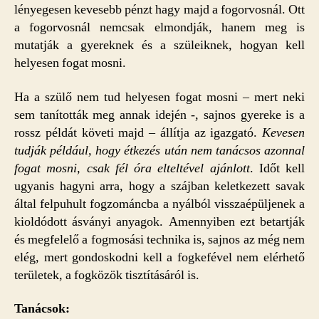
lényegesen kevesebb pénzt hagy majd a fogorvosnál. Ott
a fogorvosnál nemcsak elmondják, hanem meg is
mutatják a gyereknek és a szüleiknek, hogyan kell
helyesen fogat mosni.
Ha a szülő nem tud helyesen fogat mosni – mert neki
sem tanították meg annak idején -, sajnos gyereke is a
rossz példát követi majd – állítja az igazgató.
Kevesen
tudják például, hogy étkezés után nem tanácsos azonnal
fogat mosni, csak fél óra elteltével ajánlott
. Időt kell
ugyanis hagyni arra, hogy a szájban keletkezett savak
által felpuhult fogzománcba a nyálból visszaépüljenek a
kioldódott ásványi anyagok. Amennyiben ezt betartják
és megfelelő a fogmosási technika is, sajnos az még nem
elég, mert gondoskodni kell a fogkefével nem elérhető
területek, a fogközök tisztításáról is.
Tanácsok: