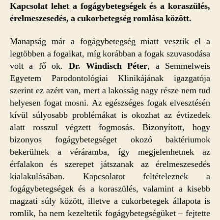
fogainkat
Kapcsolat lehet a fogágybetegségek és a koraszülés,
veszíthetjük
érelmeszesedés, a cukorbetegség romlása között.
bejegyzéshez
Manapság már a fogágybetegség miatt vesztik el a
legtöbben a fogaikat, míg korábban a fogak szuvasodása
volt a fő ok.
Dr. Windisch Péter
, a Semmelweis
Egyetem Parodontológiai Klinikájának igazgatója
szerint ez azért van, mert a lakosság nagy része nem tud
helyesen fogat mosni. Az egészséges fogak elvesztésén
kívül súlyosabb problémákat is okozhat az évtizedek
alatt rosszul végzett fogmosás. Bizonyított, hogy
bizonyos fogágybetegséget okozó baktériumok
bekerülnek a véráramba, így megjelenhetnek az
érfalakon és szerepet játszanak az érelmeszesedés
kialakulásában. Kapcsolatot feltételeznek a
fogágybetegségek és a koraszülés, valamint a kisebb
magzati súly között, illetve a cukorbetegek állapota is
romlik, ha nem kezeltetik fogágybetegségüket – fejtette