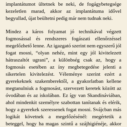
implantátumot ültetnek be neki, de fogágybetegsége
kezeletlen marad, akkor az implantátuma idővel
begyullad, újat beültetni pedig már nem tudnak neki.
Mindez a káros folyamat jó technikával végzett
fogmosással és rendszeres fogászati ellenőrzéssel
megelőzhető lenne. Az igazgató szerint nem egyszerű jól
fogat mosni, “olyan nehéz, mint egy jól kivitelezett
hátraszaltót ugrani”, a különbség csak az, hogy a
fogmosás esetében az íny megbetegedése jelenti a
sikertelen kivitelezést. Véleménye szerint ezért a
gyerekeknek szakemberektől, a gyakorlatban kellene
megtanulniuk a fogmosást, szervezett keretek között az
óvodában és az iskolában. Ez így van Skandináviában,
ahol mindenkit személyre szabottan tanítanak és elérik,
hogy a gyerekek szeressenek fogat mosni. Svájcban más
logikát követnek a megelőzésénél: megértetik a
beteggel, hogy ha magas szintű a szájhigiénéje, akkor