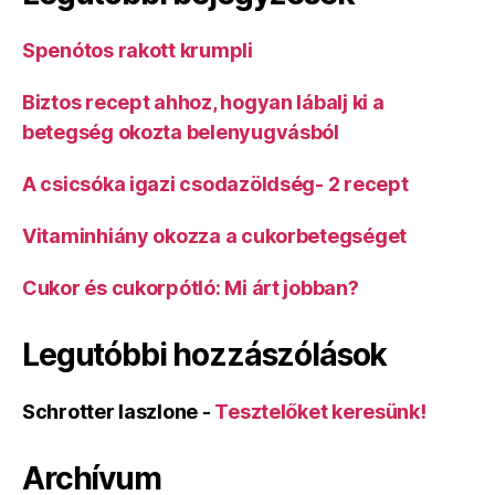
Spenótos rakott krumpli
Biztos recept ahhoz, hogyan lábalj ki a
betegség okozta belenyugvásból
A csicsóka igazi csodazöldség- 2 recept
Vitaminhiány okozza a cukorbetegséget
Cukor és cukorpótló: Mi árt jobban?
Legutóbbi hozzászólások
Schrotter laszlone
-
Tesztelőket keresünk!
Archívum