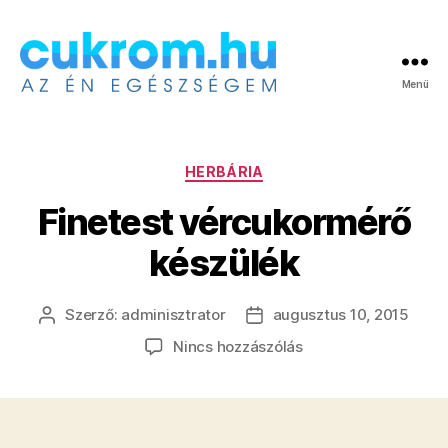
Menü
Cukrom.hu
Kategóriák
HERBÁRIA
Finetest vércukormérő
készülék
Szerző:
adminisztrator
augusztus 10, 2015
Bejegyzés
Bejegyzés
szerzője
dátuma
a(z)
Nincs hozzászólás
Finetest
vércukormérő
készülék
bejegyzéshez