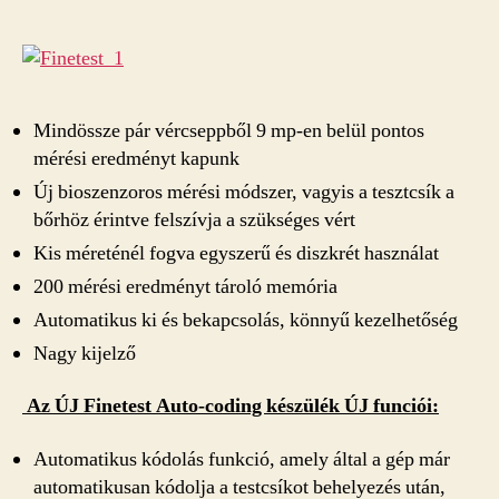
Mindössze pár vércseppből 9 mp-en belül pontos
mérési eredményt kapunk
Új bioszenzoros mérési módszer, vagyis a tesztcsík a
bőrhöz érintve felszívja a szükséges vért
Kis méreténél fogva egyszerű és diszkrét használat
200 mérési eredményt tároló memória
Automatikus ki és bekapcsolás, könnyű kezelhetőség
Nagy kijelző
Az ÚJ Finetest Auto-coding készülék ÚJ funciói:
Automatikus kódolás funkció, amely által a gép már
automatikusan kódolja a testcsíkot behelyezés után,