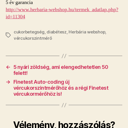
5 év garancia
http://www.herbaria-webshop.hu/termek_adatlap.php?
id=11304
cukorbetegség
,
diabétesz
,
Herbária webshop
,
Címkék
vércukorszintmérő
←
5 nyári zöldség, ami elengedhetetlen 50
felett!
→
Finetest Auto-coding új
vércukorszintmérőhöz és a régi Finetest
vércukormérőhöz is!
Vélemény, hozzászólás?