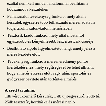
ezáltal nem kell minden alkalommal beállítani a
kódszámot a készüléken
Felhasználói tevékenység funkció, mely által a
készülék egyszerre több felhasználó mérési adatát is
tudja tárolni külön-külön memóriában
Tesztcsík kiadó funkció, mely által mostantól
egyszerűbb és kényelmesebb lesz a testcsík cseréje
Beállítható sípoló figyelmeztető hang, amely jelez a
mérés kezdete előtt
Tevékenység funkció a mérési eredmény pontos
kiértékeléséhez, mely segítségével be lehet állítani,
hogy a mérés étkezés előtt vagy után, sportolás és
gyógyszer bevitele után történt-e a mérés
A szett tartalma:
1db vércukormérő készülék, 1 db ujjbegyszúró, 25db tű,
25db tesztcsík, hordtáska és mérési napló