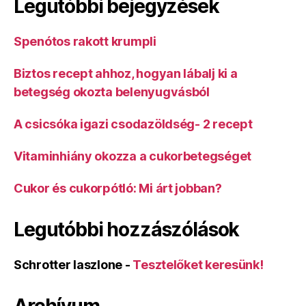
Legutóbbi bejegyzések
Spenótos rakott krumpli
Biztos recept ahhoz, hogyan lábalj ki a
betegség okozta belenyugvásból
A csicsóka igazi csodazöldség- 2 recept
Vitaminhiány okozza a cukorbetegséget
Cukor és cukorpótló: Mi árt jobban?
Legutóbbi hozzászólások
Schrotter laszlone
-
Tesztelőket keresünk!
Archívum