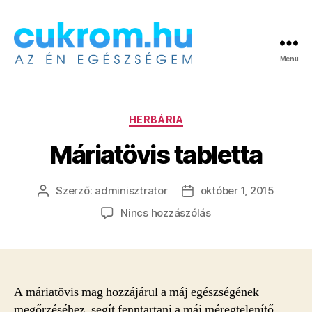
Menü
Cukrom.hu
Kategóriák
HERBÁRIA
Máriatövis tabletta
Szerző:
adminisztrator
október 1, 2015
Bejegyzés
Bejegyzés
szerzője
dátuma
a(z)
Nincs hozzászólás
Máriatövis
tabletta
bejegyzéshez
A máriatövis mag hozzájárul a máj egészségének
megőrzéséhez, segít fenntartani a máj méregtelenítő