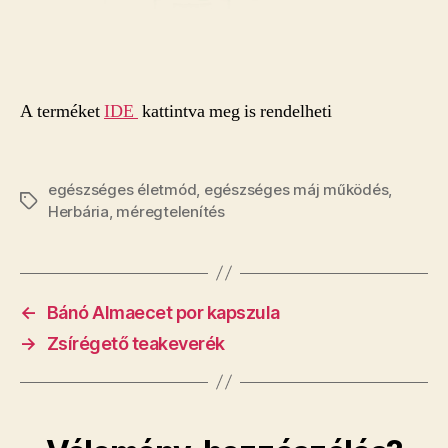
A terméket
IDE
kattintva meg is rendelheti
egészséges életmód
,
egészséges máj működés
,
Címkék
Herbária
,
méregtelenítés
←
Bánó Almaecet por kapszula
→
Zsírégető teakeverék