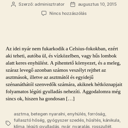
Szerző:
adminisztrator
augusztus 10, 2015
Bejegyzés
Bejegyzés
szerzője
dátuma
a(z)
Nincs hozzászólás
Hogy
sem
a
hőség,
sem
Az idei nyár nem fukarkodik a Celsius-fokokban, ezért
a
aki teheti, autóba ül, és vízközelben, vagy hűs lombok
nyaralás
alatt keres enyhülést. A pihentető környezet, és a meleg,
ne
száraz levegő azonban számos veszélyt rejthet az
legyen
fullasztó
asztmások, illetve az asztmától és egyidejű
bejegyzéshez
szénanáthától szenvedők számára, akiknek hétköznapjait
folyamatos légúti gyulladás nehezíti. Aggodalomra még
sincs ok, hiszen ha gondosan […]
asztma
,
betegen nyaralni
,
enyhülés
,
forróság
,
fullasztó hőség
,
gyógyszer szedés
,
hűsítés
,
kánikula
,
Címkék
klíma
,
légúti gyulladás
,
nyár
,
nyaralás
,
rosszullét
,