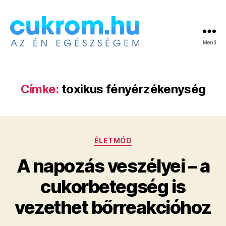
Menü
Cukrom.hu
Címke:
toxikus fényérzékenység
Kategóriák
ÉLETMÓD
A napozás veszélyei – a
cukorbetegség is
vezethet bőrreakcióhoz