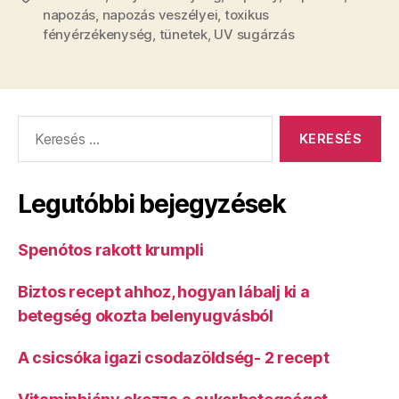
napozás
,
napozás veszélyei
,
toxikus
fényérzékenység
,
tünetek
,
UV sugárzás
Keresés:
Legutóbbi bejegyzések
Spenótos rakott krumpli
Biztos recept ahhoz, hogyan lábalj ki a
betegség okozta belenyugvásból
A csicsóka igazi csodazöldség- 2 recept