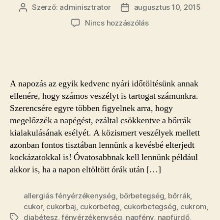
Szerző:
adminisztrator
augusztus 10, 2015
Bejegyzés
Bejegyzés
szerzője
dátuma
a(z)
Nincs hozzászólás
A
napozás
veszélyei
–
a
A napozás az egyik kedvenc nyári időtöltésünk annak
cukorbetegség
ellenére, hogy számos veszélyt is tartogat számunkra.
is
Szerencsére egyre többen figyelnek arra, hogy
vezethet
megelőzzék a napégést, ezáltal csökkentve a bőrrák
bőrreakcióhoz
bejegyzéshez
kialakulásának esélyét. A közismert veszélyek mellett
azonban fontos tisztában lennünk a kevésbé elterjedt
kockázatokkal is! Óvatosabbnak kell lennünk például
akkor is, ha a napon eltöltött órák után […]
allergiás fényérzékenység
,
bőrbetegség
,
bőrrák
,
cukor
,
cukorbaj
,
cukorbeteg
,
cukorbetegség
,
cukrom
,
diabétesz
,
fényérzékenység
,
napfény
,
napfürdő
,
Címkék