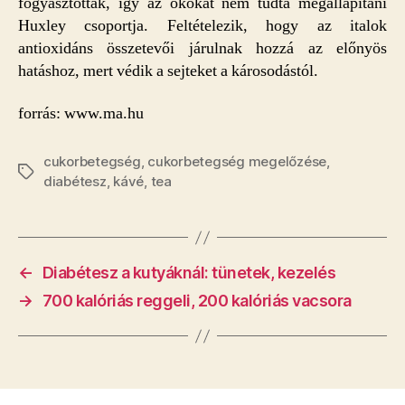
fogyasztottak, így az okokat nem tudta megállapítani
Huxley csoportja. Feltételezik, hogy az italok
antioxidáns összetevői járulnak hozzá az előnyös
hatáshoz, mert védik a sejteket a károsodástól.
forrás: www.ma.hu
cukorbetegség
,
cukorbetegség megelőzése
,
Címkék
diabétesz
,
kávé
,
tea
←
Diabétesz a kutyáknál: tünetek, kezelés
→
700 kalóriás reggeli, 200 kalóriás vacsora