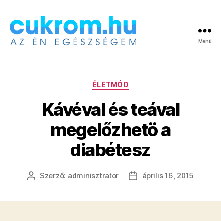
Menü
Cukrom.hu
Kategóriák
ÉLETMÓD
Kávéval és teával
megelőzhetö a
diabétesz
Szerző:
adminisztrator
április 16, 2015
Bejegyzés
Bejegyzés
szerzője
dátuma