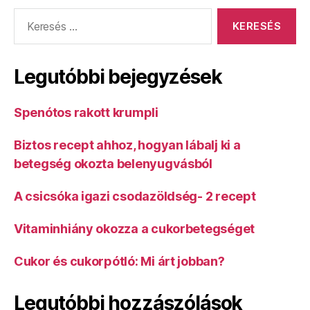
Keresés:
Legutóbbi bejegyzések
Spenótos rakott krumpli
Biztos recept ahhoz, hogyan lábalj ki a
betegség okozta belenyugvásból
A csicsóka igazi csodazöldség- 2 recept
Vitaminhiány okozza a cukorbetegséget
Cukor és cukorpótló: Mi árt jobban?
Legutóbbi hozzászólások