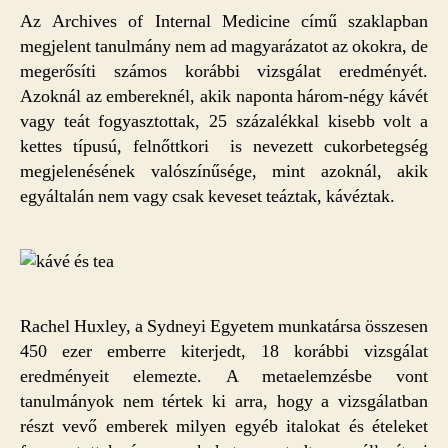
Az Archives of Internal Medicine című szaklapban
megjelent tanulmány nem ad magyarázatot az okokra, de
megerősíti számos korábbi vizsgálat eredményét.
Azoknál az embereknél, akik naponta három-négy kávét
vagy teát fogyasztottak, 25 százalékkal kisebb volt a
kettes típusú, felnőttkori is nevezett cukorbetegség
megjelenésének valószínűsége, mint azoknál, akik
egyáltalán nem vagy csak keveset teáztak, kávéztak.
Rachel Huxley, a Sydneyi Egyetem munkatársa összesen
450 ezer emberre kiterjedt, 18 korábbi vizsgálat
eredményeit elemezte. A metaelemzésbe vont
tanulmányok nem tértek ki arra, hogy a vizsgálatban
részt vevő emberek milyen egyéb italokat és ételeket