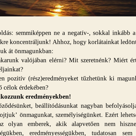
dás: semmiképpen ne a negatív-, sokkal inkább a
kre koncentráljunk! Ahhoz, hogy korlátainkat ledön
juk át önmagunkban:
karunk valójában elérni? Mit szeretnénk? Miért ér
éljainkat?
n pozitív (rész)eredményeket tűzhetünk ki magun
ő célok érdekében?
kozzunk eredményekben!
ődésünket, beállítódásunkat nagyban befolyásolj
fojtjuk’ önmagunkat, személyiségünket. Ezért lehets
z olyan emberek, akik alapvetően nem hiszne
sségükben, eredményességükben, tudatosan sem