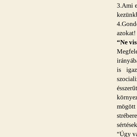
3.Ami e
kezünk
4.Gondo
azokat!
“Ne vis
Megfel
irányáb
is iga
szocia
ésszer
környez
mögött
strébe
sértése
“Úgy va