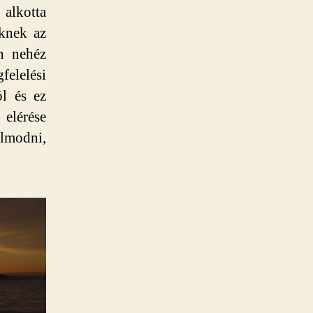
alkotta
knek az
n nehéz
elelési
ól és ez
elérése
lmodni,