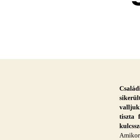
Család
sikerü
vallju
tiszta
kulcssz
Amikor