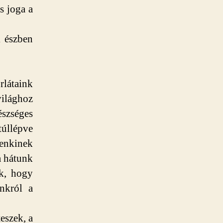
s joga a
k észben
látaink
világhoz
szséges
úllépve
enkinek
a hátunk
k, hogy
nkról a
eszek, a