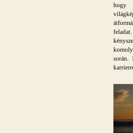
hogy a
világk
átform
felada
kénysze
komoly
során.
karrierr