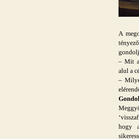
A megol
tényező
gondol
– Mit a
alul a c
– Milye
elérend
Gondol
Meggyőz
‘vissza
hogy a
sikere