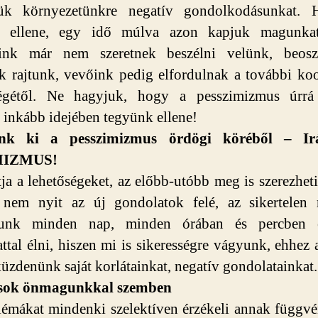
tjük környezetünkre negatív gondolkodásunkat.
k ellene, egy idő múlva azon kapjuk magunka
áink már nem szeretnek beszélni velünk, beoszt
k rajtunk, vevőink pedig elfordulnak a további ko
ségétől. Ne hagyjuk, hogy a pesszimizmus úrrá
, inkább idejében tegyünk ellene!
unk ki a pesszimizmus ördögi köréből – I
MIZMUS!
tja a lehetőségeket, az előbb-utóbb meg is szerezheti
 nem nyit az új gondolatok felé, az sikertelen 
junk minden nap, minden órában és percben 
ttal élni, hiszen mi is sikerességre vágyunk, ehhez
 küzdenünk saját korlátainkat, negatív gondolatainkat.
sok önmagunkkal szemben
émákat mindenki szelektíven érzékeli annak függv