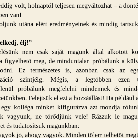
ddig volt, holnaptól teljesen megváltozhat – a dönté
ben van!
ljunk utána elért eredményeinek és mindig tartsu
elkedj, élj!”
elésünk nem csak saját magunk által alkotott kor
a figyelhető meg, de minduntalan próbálunk a kül
zodni. Ez természetes is, azonban csak az egé
lizáció szintjéig. Mégis, a legtöbben ezen t
űtlenül próbálunk megfelelni mindennek és mind
etünkben. Felejtsük el ezt a hozzáállást! Ha például 
 egy kolléga minket kifigurázva azt mondja rólun
rek vagyunk, ne törődjünk vele! Rázzuk le magu
ket és tudatosítsuk magunkban:
gyok jó, ahogy vagyok. Minden tőlem telhetőt megt