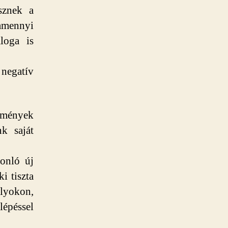
sznek a
lamennyi
loga is
negatív
ülmények
nk saját
onló új
i tiszta
lyokon,
lépéssel