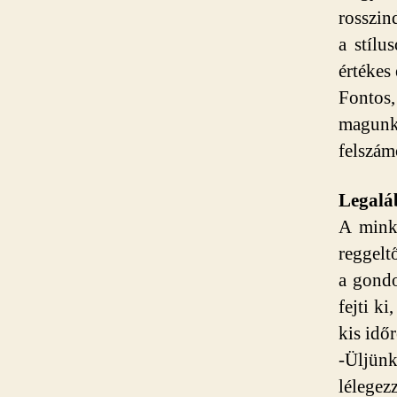
rosszin
a stíl
értékes
Fontos
magunk
felszám
Legaláb
A minke
reggelt
a gondo
fejti k
kis idő
-Üljün
lélegez