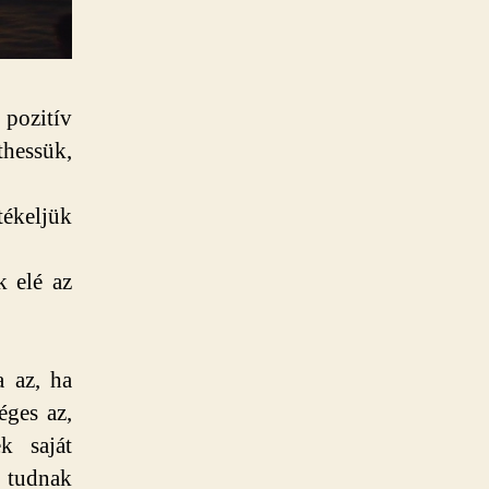
 pozitív
thessük,
tékeljük
k elé az
a az, ha
éges az,
k saját
 tudnak