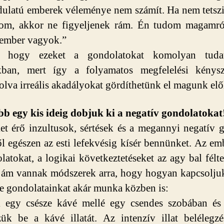
dulatú emberek véleménye nem számít. Ha nem tetsz
usom, akkor ne figyeljenek rám. Én tudom magamró
 ember vagyok.”
, hogy ezeket a gondolatokat komolyan tudat
ban, mert így a folyamatos megfelelési kénysz
olva irreális akadályokat gördíthetünk el magunk elő
b egy kis ideig dobjuk ki a negatív gondolatokat
t érő inzultusok, sértések és a megannyi negatív 
ől egészen az esti lefekvésig kísér bennünket. Az em
latokat, a logikai következtetéseket az agy bal félt
i, ám vannak módszerek arra, hogy hogyan kapcsolju
re gondolatainkat akár munka közben is:
k egy csésze kávé mellé egy csendes szobában és
zük be a kávé illatát. Az intenzív illat belélegz