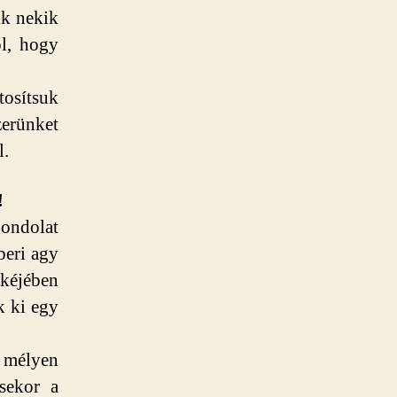
ik nekik
l, hogy
osítsuk
erünket
l.
!
gondolat
beri agy
ekéjében
k ki egy
 mélyen
ésekor a