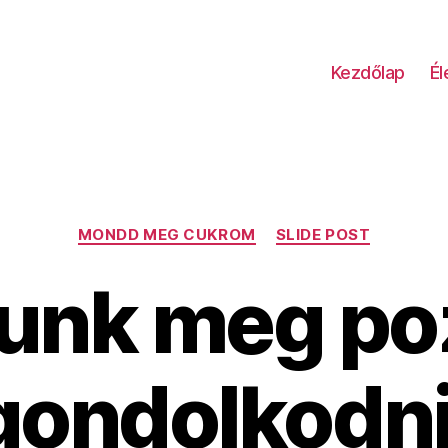
Kezdőlap
É
Kategóriák
MONDD MEG CUKROM
SLIDE POST
unk meg po
gondolkodni