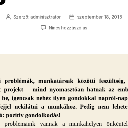
Szerző:
adminisztrator
szeptember 18, 2015
Bejegyzés
Bejegyzés
szerzője
dátuma
a(z)
Nincs hozzászólás
Tanuljunk
meg
pozitívan
gondolkodni!
bejegyzéshez
i problémák, munkatársak közötti feszültség, 
lt projekt – mind nyomasztóan hatnak az emb
k be, igencsak nehéz ilyen gondokkal napról-nap
 fejjel nekilátni a munkához. Pedig nem lehete
ó: pozitív gondolkodás!
 problémáink vannak a munkahelyen önkéntel