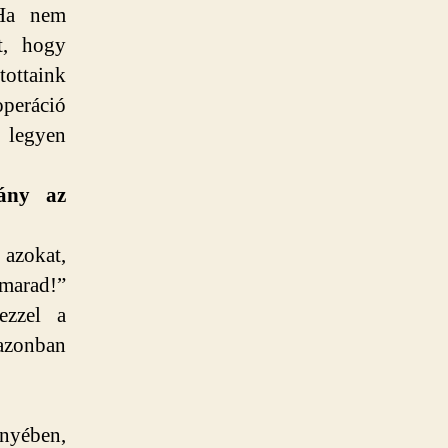
 Ha nem
t, hogy
ottaink
operáció
 legyen
rány az
 azokat,
marad!”
ezzel a
 azonban
ényében,