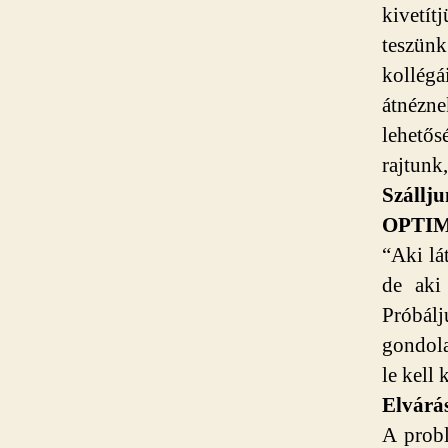
kivetí
teszün
kollég
átnézne
lehető
rajtunk
Szállj
OPTI
“Aki lá
de aki
Próbál
gondola
le kell
Elvárá
A probl