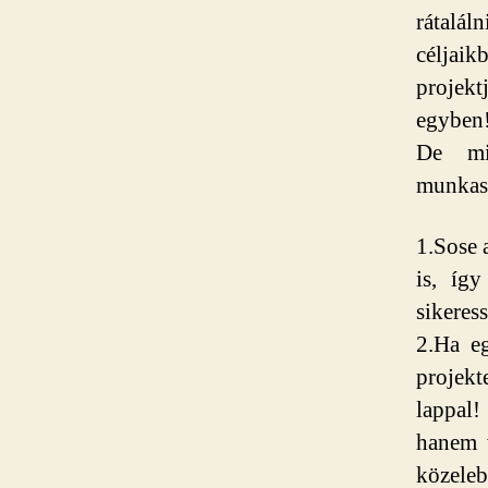
rátalá
céljaik
projek
egyben
De mit
munkast
1.Sose 
is, így
sikeres
2.Ha e
projekt
lappal
hanem v
közeleb