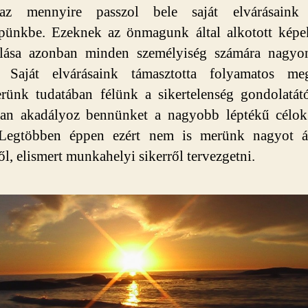
z mennyire passzol bele saját elvárásaink 
épünkbe. Ezeknek az önmagunk által alkotott képe
álása azonban minden személyiség számára nagyo
t. Saját elvárásaink támasztotta folyamatos megf
rünk tudatában félünk a sikertelenség gondolatát
an akadályoz bennünket a nagyobb léptékű célok 
 Legtöbben éppen ezért nem is merünk nagyot á
ől, elismert munkahelyi sikerről tervezgetni.