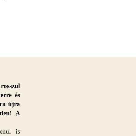
rosszul
erre és
ra újra
tlen! A
enül is