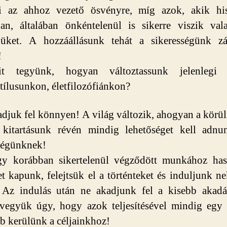
lni az ahhoz vezető ösvényre, míg azok, akik hi
ban, általában önkéntelenül is sikerre viszik va
tjüket. A hozzáállásunk tehát a sikerességünk zá
!
 tegyünk, hogyan változtassunk jelenlegi 
ílusunkon, életfilozófiánkon?
adjuk fel könnyen! A világ változik, ahogyan a kör
 kitartásunk révén mindig lehetőséget kell adnu
ségünknek!
gy korábban sikertelenül végződött munkához has
et kapunk, felejtsük el a történteket és induljunk nek
! Az indulás után ne akadjunk fel a kisebb akadá
együk úgy, hogy azok teljesítésével mindig egy 
b kerülünk a céljainkhoz!