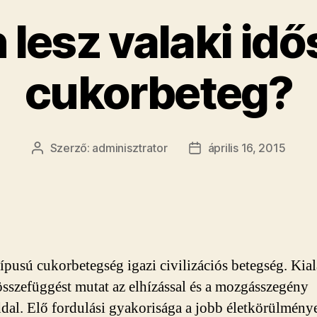
lesz valaki idő
cukorbeteg?
Szerző:
adminisztrator
április 16, 2015
Bejegyzés
Bejegyzés
szerzője
dátuma
típusú cukorbetegség igazi civilizációs betegség. Kia
összefüggést mutat az elhízással és a mozgásszegény
dal. Elő fordulási gyakorisága a jobb életkörülmény