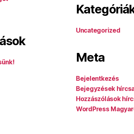
Kategóriá
Uncategorized
lások
Meta
sünk!
Bejelentkezés
Bejegyzések hírcs
Hozzászólások hírc
WordPress Magyar