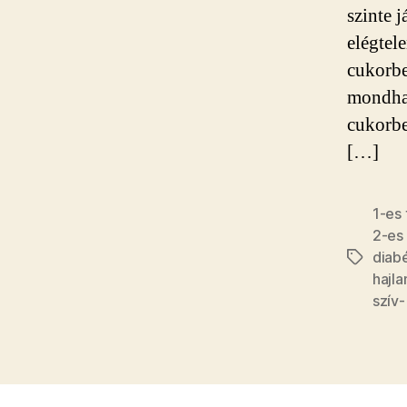
szinte 
elégtel
cukorbe
mondhat
cukorbe
[…]
1-es
2-es
diab
Címkék
hajl
szív