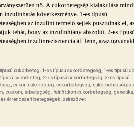
járványszerűen nő. A cukorbetegség kialakulása mind
en inzulinhatás következménye. 1-es típusú
tegségben az inzulint termelő sejtek pusztulnak el, a
juk tehát, hogy az inzulinhiány abszolút. 2-es típus
tegségben inzulinrezisztencia áll fenn, azaz ugyanak
 típusú cukorbeteg
,
1-es típusú cukorbetegség
,
1-es típusú d
 típusú cukorbeteg
,
2-es típusú cukorbetegség
,
2-es típusú
étesz
,
cukor
,
cukorbeteg
,
cukorbetegség
,
cukorbetegségre 
am
,
cukrom
,
érbetegség
,
felnőttkori cukorbetegség
,
genetika
- és érrendszeri betegségek
,
zsírszövet