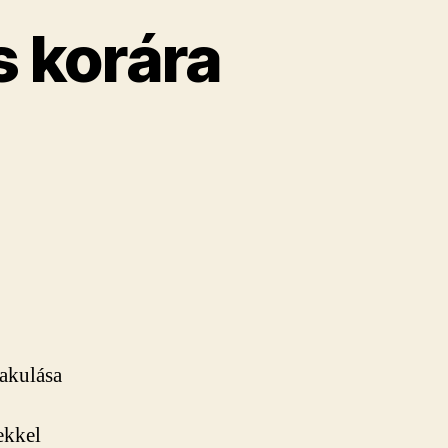
s korára
lakulása
ekkel