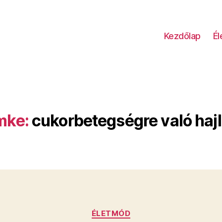
Kezdőlap
É
mke:
cukorbetegségre való haj
Kategóriák
ÉLETMÓD