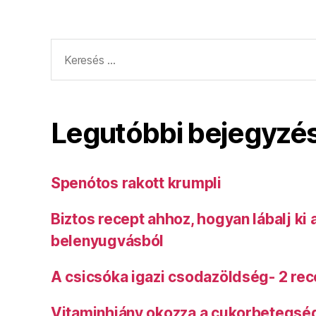
Keresés:
Legutóbbi bejegyzé
Spenótos rakott krumpli
Biztos recept ahhoz, hogyan lábalj ki
belenyugvásból
A csicsóka igazi csodazöldség- 2 rec
Vitaminhiány okozza a cukorbetegsé