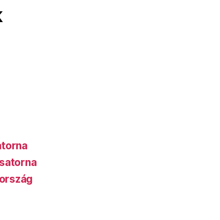
k
atorna
satorna
ország