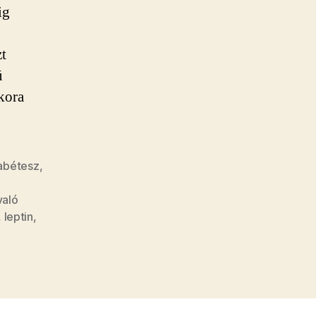
ig
zt
ú
kora
iabétesz
,
való
,
leptin
,