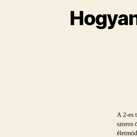
Hogyan 
A 2-es 
szoros 
életmód