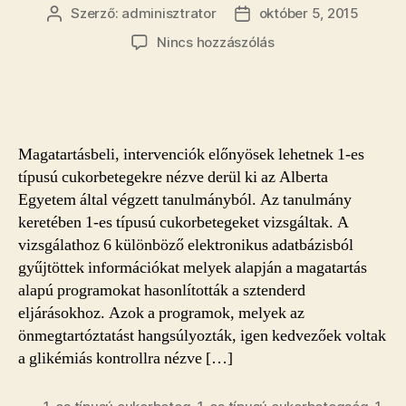
Szerző:
adminisztrator
október 5, 2015
Bejegyzés
Bejegyzés
szerzője
dátuma
a(z)
Nincs hozzászólás
Glikémiás
kontroll
az
1-
es
Magatartásbeli, intervenciók előnyösek lehetnek 1-es
típusú
típusú cukorbetegekre nézve derül ki az Alberta
cukorbetegség
Egyetem által végzett tanulmányból. Az tanulmány
ellen.
keretében 1-es típusú cukorbetegeket vizsgáltak. A
bejegyzéshez
vizsgálathoz 6 különböző elektronikus adatbázisból
gyűjtöttek információkat melyek alapján a magatartás
alapú programokat hasonlították a sztenderd
eljárásokhoz. Azok a programok, melyek az
önmegtartóztatást hangsúlyozták, igen kedvezőek voltak
a glikémiás kontrollra nézve […]