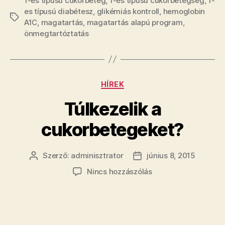
1-es típusú cukorbeteg
,
1-es típusú cukorbetegség
,
1-
es típusú diabétesz
,
glikémiás kontroll
,
hemoglobin
Címkék
A1C
,
magatartás
,
magatartás alapú program
,
önmegtartóztatás
Kategóriák
HÍREK
Túlkezelik a
cukorbetegeket?
Szerző:
adminisztrator
június 8, 2015
Bejegyzés
Bejegyzés
szerzője
dátuma
a(z)
Nincs hozzászólás
Túlkezelik
a
cukorbetegeket?
bejegyzéshez