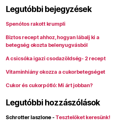
Legutóbbi bejegyzések
Spenótos rakott krumpli
Biztos recept ahhoz, hogyan lábalj ki a
betegség okozta belenyugvásból
A csicsóka igazi csodazöldség- 2 recept
Vitaminhiány okozza a cukorbetegséget
Cukor és cukorpótló: Mi árt jobban?
Legutóbbi hozzászólások
Schrotter laszlone
-
Tesztelőket keresünk!