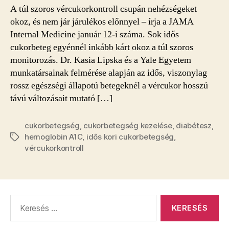
A túl szoros vércukorkontroll csupán nehézségeket
okoz, és nem jár járulékos előnnyel – írja a JAMA
Internal Medicine január 12-i száma. Sok idős
cukorbeteg egyénnél inkább kárt okoz a túl szoros
monitorozás. Dr. Kasia Lipska és a Yale Egyetem
munkatársainak felmérése alapján az idős, viszonylag
rossz egészségi állapotú betegeknél a vércukor hosszú
távú változásait mutató […]
cukorbetegség
,
cukorbetegség kezelése
,
diabétesz
,
hemoglobin A1C
,
idős kori cukorbetegség
,
Címkék
vércukorkontroll
Keresés: