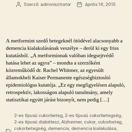
Szerző:
adminisztrator
április 16, 2015
Bejegyzés
Bejegyzés
szerzője
dátuma
A metformint szedő betegeknél ötödével alacsonyabb a
demencia kialakulásának veszélye – derül ki egy friss
kutatásból. „A metforminnak valóban idegsejtvédő
hatása lehet az agyra” – mondta a szerzőként
közreműködő dr. Rachel Whitmer, az egyesült
államokbeli Kaiser Permanente egészségbiztosító
epidemiológus kutatója. „Ez egy megfigyelésen alapuló,
retrospektív, lakosságon alapuló tanulmány, amely
statisztikai együtt járást bizonyít, nem pedig […]
2-es típusú cukorbeteg
,
2-es típusú cukorbetegség
,
2-es típusú diabétesz
,
Alzheimer
,
cukor
,
cukorbeteg
,
cukorbetegség
,
demencia
,
demencia kialakulása
,
Címkék