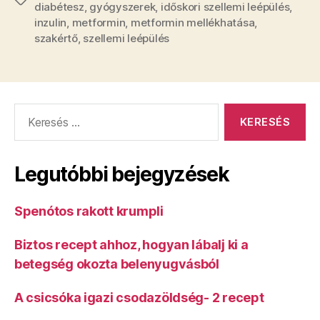
diabétesz
,
gyógyszerek
,
időskori szellemi leépülés
,
inzulin
,
metformin
,
metformin mellékhatása
,
szakértő
,
szellemi leépülés
Keresés:
Legutóbbi bejegyzések
Spenótos rakott krumpli
Biztos recept ahhoz, hogyan lábalj ki a
betegség okozta belenyugvásból
A csicsóka igazi csodazöldség- 2 recept