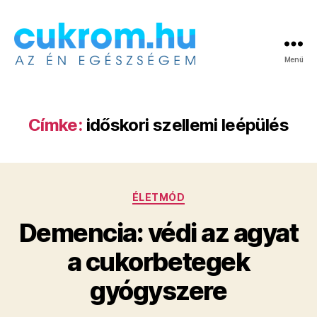
Menü
Cukrom.hu
Címke:
időskori szellemi leépülés
Kategóriák
ÉLETMÓD
Demencia: védi az agyat
a cukorbetegek
gyógyszere