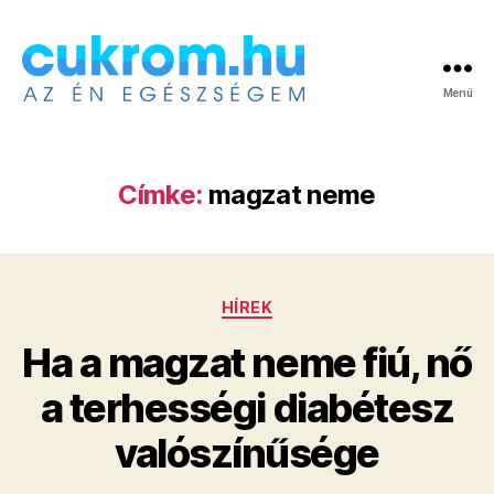
Menü
Cukrom.hu
Címke:
magzat neme
Kategóriák
HÍREK
Ha a magzat neme fiú, nő
a terhességi diabétesz
valószínűsége