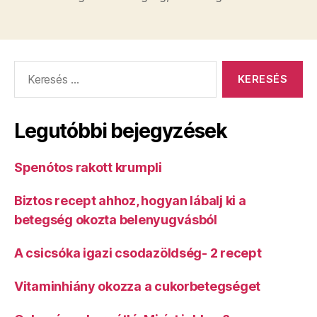
Keresés:
Legutóbbi bejegyzések
Spenótos rakott krumpli
Biztos recept ahhoz, hogyan lábalj ki a
betegség okozta belenyugvásból
A csicsóka igazi csodazöldség- 2 recept
Vitaminhiány okozza a cukorbetegséget