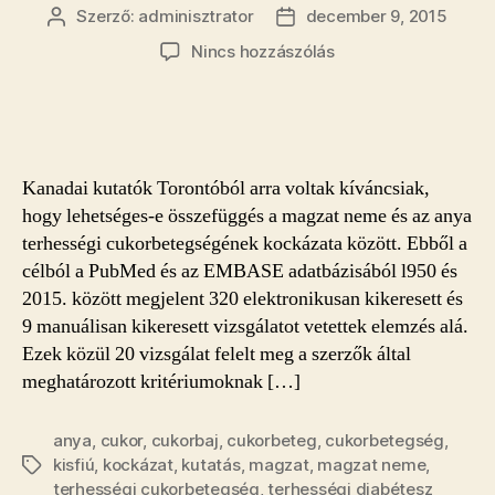
Szerző:
adminisztrator
december 9, 2015
Bejegyzés
Bejegyzés
szerzője
dátuma
a(z)
Nincs hozzászólás
Ha
a
magzat
neme
fiú,
Kanadai kutatók Torontóból arra voltak kíváncsiak,
nő
hogy lehetséges-e összefüggés a magzat neme és az anya
a
terhességi cukorbetegségének kockázata között. Ebből a
terhességi
célból a PubMed és az EMBASE adatbázisából l950 és
diabétesz
valószínűsége
2015. között megjelent 320 elektronikusan kikeresett és
bejegyzéshez
9 manuálisan kikeresett vizsgálatot vetettek elemzés alá.
Ezek közül 20 vizsgálat felelt meg a szerzők által
meghatározott kritériumoknak […]
anya
,
cukor
,
cukorbaj
,
cukorbeteg
,
cukorbetegség
,
kisfiú
,
kockázat
,
kutatás
,
magzat
,
magzat neme
,
Címkék
terhességi cukorbetegség
,
terhességi diabétesz