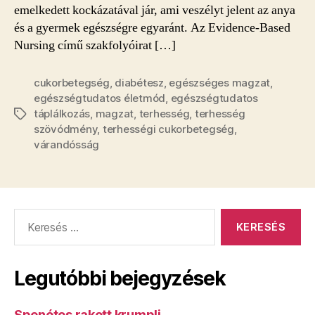
emelkedett kockázatával jár, ami veszélyt jelent az anya
és a gyermek egészségre egyaránt. Az Evidence-Based
Nursing című szakfolyóirat […]
cukorbetegség
,
diabétesz
,
egészséges magzat
,
egészségtudatos életmód
,
egészségtudatos
táplálkozás
,
magzat
,
terhesség
,
terhesség
Címkék
szövódmény
,
terhességi cukorbetegség
,
várandósság
Keresés:
Legutóbbi bejegyzések
Spenótos rakott krumpli