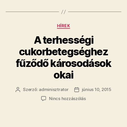
Kategóriák
HÍREK
A terhességi
cukorbetegséghez
fűződő károsodások
okai
Szerző:
adminisztrator
június 10, 2015
Bejegyzés
Bejegyzés
szerzője
dátuma
a(z)
Nincs hozzászólás
A
terhességi
cukorbetegséghez
fűződő