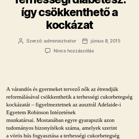
így csökkenthető a
kockázat
Szerző:
adminisztrator
június 8, 2015
Bejegyzés
Bejegyzés
szerzője
dátuma
a(z)
Nincs hozzászólás
Terhességi
diabétesz:
így
csökkenthető
a
A várandós és gyermeket tervező nők az étrendjük
kockázat
reformálásával csökkenthetik a terhességi cukorbetegség
bejegyzéshez
kockázatát – figyelmeztetnek az ausztrál Adelaide-i
Egyetem Robinson Intézetének
munkatársai. Mostanában egyre gyarapszik azon
tudományos bizonyítékok száma, amelyek szerint
a vörös hús fogyasztása a terhességi cukorbetegség