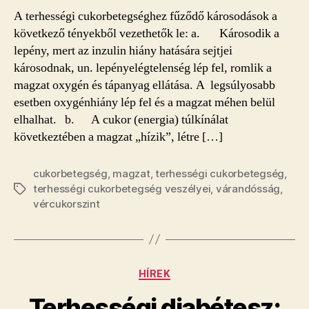
károsodások
A terhességi cukorbetegséghez fűződő károsodások a
okai
következő tényekből vezethetők le: a. Károsodik a
bejegyzéshez
lepény, mert az inzulin hiány hatására sejtjei
károsodnak, un. lepényelégtelenség lép fel, romlik a
magzat oxygén és tápanyag ellátása. A legsúlyosabb
esetben oxygénhiány lép fel és a magzat méhen belül
elhalhat. b. A cukor (energia) túlkínálat
következtében a magzat „hízik”, létre […]
cukorbetegség
,
magzat
,
terhességi cukorbetegség
,
terhességi cukorbetegség veszélyei
,
várandósság
,
Címkék
vércukorszint
Kategóriák
HÍREK
Terhességi diabétesz: