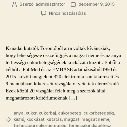
Szerző:
adminisztrator
december 9, 2015
Bejegyzés
Bejegyzés
szerzője
dátuma
a(z)
Nincs hozzászólás
Ha
a
magzat
neme
fiú,
Kanadai kutatók Torontóból arra voltak kíváncsiak,
nő
hogy lehetséges-e összefüggés a magzat neme és az anya
a
terhességi cukorbetegségének kockázata között. Ebből a
terhességi
célból a PubMed és az EMBASE adatbázisából l950 és
diabétesz
valószínűsége
2015. között megjelent 320 elektronikusan kikeresett és
bejegyzéshez
9 manuálisan kikeresett vizsgálatot vetettek elemzés alá.
Ezek közül 20 vizsgálat felelt meg a szerzők által
meghatározott kritériumoknak […]
anya
,
cukor
,
cukorbaj
,
cukorbeteg
,
cukorbetegség
,
kisfiú
,
kockázat
,
kutatás
,
magzat
,
magzat neme
,
Címkék
terhességi cukorbetegség
,
terhességi diabétesz