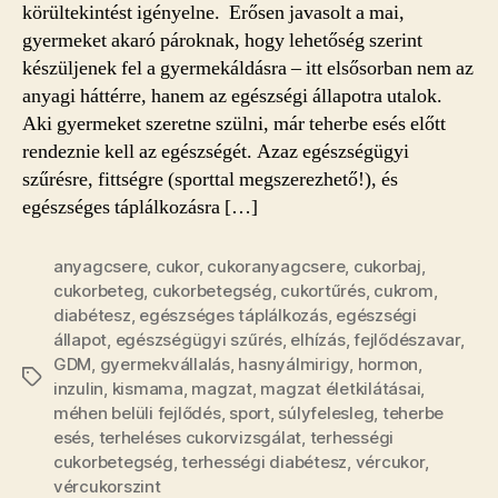
körültekintést igényelne. Erősen javasolt a mai,
bejegyzéshez
gyermeket akaró pároknak, hogy lehetőség szerint
készüljenek fel a gyermekáldásra – itt elsősorban nem az
anyagi háttérre, hanem az egészségi állapotra utalok.
Aki gyermeket szeretne szülni, már teherbe esés előtt
rendeznie kell az egészségét. Azaz egészségügyi
szűrésre, fittségre (sporttal megszerezhető!), és
egészséges táplálkozásra […]
anyagcsere
,
cukor
,
cukoranyagcsere
,
cukorbaj
,
cukorbeteg
,
cukorbetegség
,
cukortűrés
,
cukrom
,
diabétesz
,
egészséges táplálkozás
,
egészségi
állapot
,
egészségügyi szűrés
,
elhízás
,
fejlődészavar
,
GDM
,
gyermekvállalás
,
hasnyálmirigy
,
hormon
,
Címkék
inzulin
,
kismama
,
magzat
,
magzat életkilátásai
,
méhen belüli fejlődés
,
sport
,
súlyfelesleg
,
teherbe
esés
,
terheléses cukorvizsgálat
,
terhességi
cukorbetegség
,
terhességi diabétesz
,
vércukor
,
vércukorszint