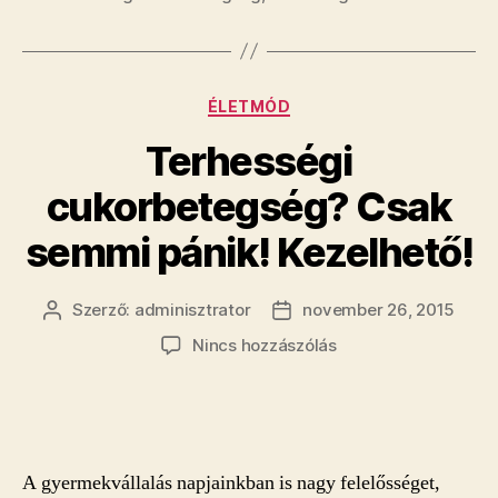
Kategóriák
ÉLETMÓD
Terhességi
cukorbetegség? Csak
semmi pánik! Kezelhető!
Szerző:
adminisztrator
november 26, 2015
Bejegyzés
Bejegyzés
szerzője
dátuma
a(z)
Nincs hozzászólás
Terhességi
cukorbetegség?
Csak
semmi
pánik!
A gyermekvállalás napjainkban is nagy felelősséget,
Kezelhető!