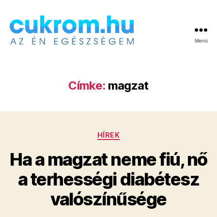
Menü
Cukrom.hu
Címke:
magzat
Kategóriák
HÍREK
Ha a magzat neme fiú, nő
a terhességi diabétesz
valószínűsége