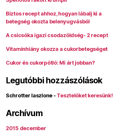
Biztos recept ahhoz, hogyan lábalj ki a
betegség okozta belenyugvásból
A csicsóka igazi csodazöldség- 2 recept
Vitaminhiány okozza a cukorbetegséget
Cukor és cukorpótló: Mi árt jobban?
Legutóbbi hozzászólások
Schrotter laszlone
-
Tesztelőket keresünk!
Archívum
2015 december