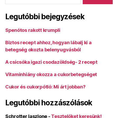
Legutóbbi bejegyzések
Spenótos rakott krumpli
Biztos recept ahhoz, hogyan lábalj ki a
betegség okozta belenyugvásból
A csicsóka igazi csodazöldség- 2 recept
Vitaminhiány okozza a cukorbetegséget
Cukor és cukorpótló: Mi árt jobban?
Legutóbbi hozzászólások
Schrotter laszlone
-
Tesztelőket keresünk!