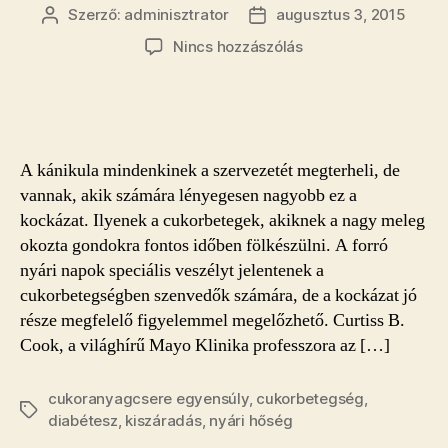
Szerző:
adminisztrator
augusztus 3, 2015
Bejegyzés
Bejegyzés
szerzője
dátuma
a(z)
Nincs hozzászólás
Hőségben
fokozott
a
cukorbetegek
veszélyeztetettség
A kánikula mindenkinek a szervezetét megterheli, de
bejegyzéshez
vannak, akik számára lényegesen nagyobb ez a
kockázat. Ilyenek a cukorbetegek, akiknek a nagy meleg
okozta gondokra fontos időben fölkészülni. A forró
nyári napok speciális veszélyt jelentenek a
cukorbetegségben szenvedők számára, de a kockázat jó
része megfelelő figyelemmel megelőzhető. Curtiss B.
Cook, a világhírű Mayo Klinika professzora az […]
cukoranyagcsere egyensúly
,
cukorbetegség
,
Címkék
diabétesz
,
kiszáradás
,
nyári hőség