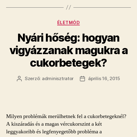
Kategóriák
ÉLETMÓD
Nyári hőség: hogyan
vigyázzanak magukra a
cukorbetegek?
Szerző:
adminisztrator
április 16, 2015
Bejegyzés
Bejegyzés
szerzője
dátuma
Milyen problémák merülhetnek fel a cukorbetegeknél?
A kiszáradás és a magas vércukorszint a két
leggyakoribb és legfenyegetőbb probléma a