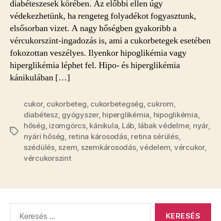
diabéteszesek körében. Az előbbi ellen úgy
védekezhetünk, ha rengeteg folyadékot fogyasztunk,
elsősorban vizet. A nagy hőségben gyakoribb a
vércukorszint-ingadozás is, ami a cukorbetegek esetében
fokozottan veszélyes. Ilyenkor hipoglikémia vagy
hiperglikémia léphet fel. Hipo- és hiperglikémia
kánikulában […]
cukor
,
cukorbeteg
,
cukorbetegség
,
cukrom
,
diabétesz
,
gyógyszer
,
hiperglikémia
,
hipoglikémia
,
hőség
,
izomgörcs
,
kánikula
,
Láb
,
lábak védelme
,
nyár
,
Címkék
nyári hőség
,
retina károsodás
,
retina sérülés
,
szédülés
,
szem
,
szemkárosodás
,
védelem
,
vércukor
,
vércukorszint
Keresés: