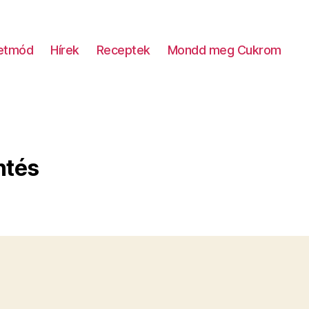
letmód
Hírek
Receptek
Mondd meg Cukrom
ntés