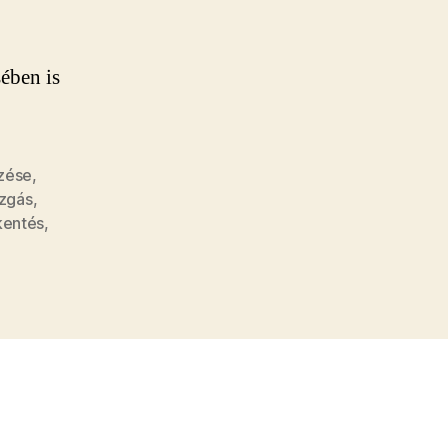
ében is
zése
,
zgás
,
kentés
,