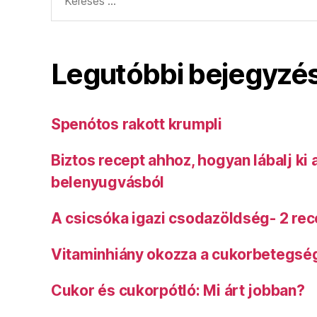
Legutóbbi bejegyzé
Spenótos rakott krumpli
Biztos recept ahhoz, hogyan lábalj ki
belenyugvásból
A csicsóka igazi csodazöldség- 2 rec
Vitaminhiány okozza a cukorbetegsé
Cukor és cukorpótló: Mi árt jobban?