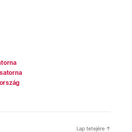
atorna
satorna
ország
Lap tetejére
↑