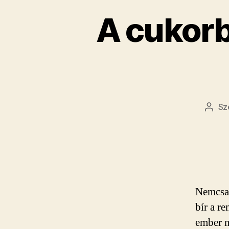
A cukorb
Sz
Beje
szerz
Nemcsak
bír a r
ember n