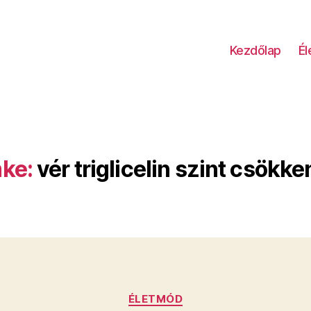
Kezdőlap
É
ke:
vér triglicelin szint csökke
Kategóriák
ÉLETMÓD