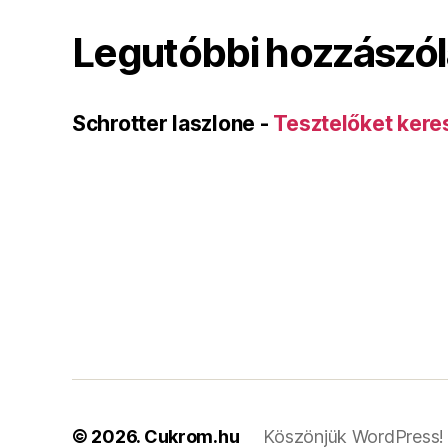
Legutóbbi hozzászó
Schrotter laszlone
-
Tesztelőket kere
© 2026.
Cukrom.hu
Köszönjük WordPress!