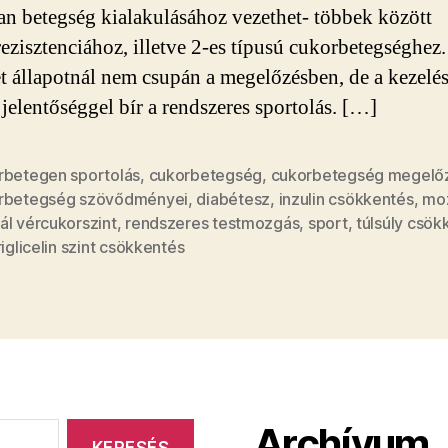
an betegség kialakulásához vezethet- többek között
rezisztenciához, illetve 2-es típusú cukorbetegséghez.
 állapotnál nem csupán a megelőzésben, de a kezelés
 jelentőséggel bír a rendszeres sportolás. […]
rbetegen sportolás
,
cukorbetegség
,
cukorbetegség megelő
rbetegség szövődményei
,
diabétesz
,
inzulin csökkentés
,
mo
ál vércukorszint
,
rendszeres testmozgás
,
sport
,
túlsúly csök
riglicelin szint csökkentés
Archívum