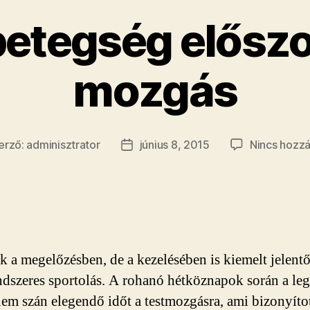
etegség előszo
mozgás
erző:
adminisztrator
június 8, 2015
Nincs hozzá
gyzés
Bejegyzés
ője
dátuma
 a megelőzésben, de a kezelésében is kiemelt jelent
endszeres sportolás. A rohanó hétköznapok során a le
em szán elegendő időt a testmozgásra, ami bizonyíto