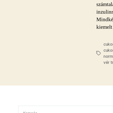
számtal
inzulin
Mindkét
kiemelt
cuko
cuko
Címkék
norm
vér t
Keresés: