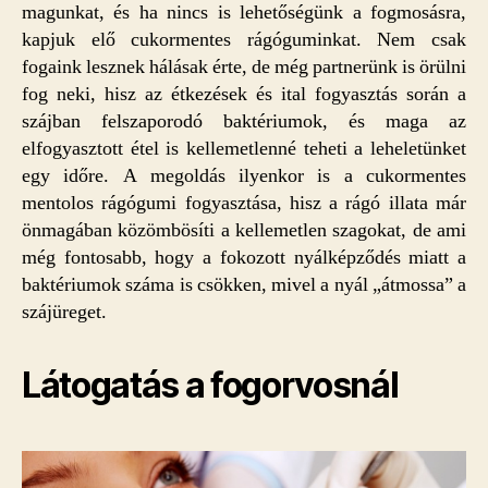
magunkat, és ha nincs is lehetőségünk a fogmosásra,
kapjuk elő cukormentes rágóguminkat. Nem csak
fogaink lesznek hálásak érte, de még partnerünk is örülni
fog neki, hisz az étkezések és ital fogyasztás során a
szájban felszaporodó baktériumok, és maga az
elfogyasztott étel is kellemetlenné teheti a leheletünket
egy időre. A megoldás ilyenkor is a cukormentes
mentolos rágógumi fogyasztása, hisz a rágó illata már
önmagában közömbösíti a kellemetlen szagokat, de ami
még fontosabb, hogy a fokozott nyálképződés miatt a
baktériumok száma is csökken, mivel a nyál „átmossa” a
szájüreget.
Látogatás a fogorvosnál