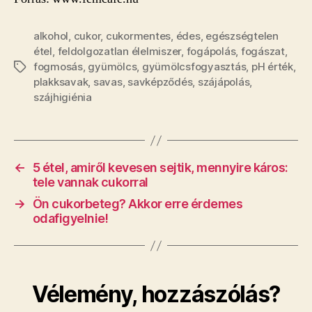
alkohol
,
cukor
,
cukormentes
,
édes
,
egészségtelen
étel
,
feldolgozatlan élelmiszer
,
fogápolás
,
fogászat
,
fogmosás
,
gyümölcs
,
gyümölcsfogyasztás
,
pH érték
,
Címkék
plakksavak
,
savas
,
savképződés
,
szájápolás
,
szájhigiénia
←
5 étel, amiről kevesen sejtik, mennyire káros:
tele vannak cukorral
→
Ön cukorbeteg? Akkor erre érdemes
odafigyelnie!
Vélemény, hozzászólás?