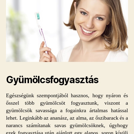
Gyümölcsfogyasztás
Egészségünk szempontjából hasznos, hogy nyáron és
ősszel több gyümölcsöt fogyasztunk, viszont a
gyümölcsök savassága a fogainkra ártalmas hatással
lehet. Leginkább az ananász, az alma, az őszibarack és a
narancs számítanak savas gyümölcsöknek, úgyhogy
ezek fogyasztása után ajánlott egy alapos, soron kívüli