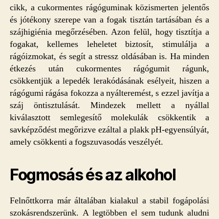
cikk, a cukormentes rágóguminak közismerten jelentős
és jótékony szerepe van a fogak tisztán tartásában és a
szájhigiénia megőrzésében. Azon felül, hogy tisztítja a
fogakat, kellemes leheletet biztosít, stimulálja a
rágóizmokat, és segít a stressz oldásában is. Ha minden
étkezés után cukormentes rágógumit rágunk,
csökkentjük a lepedék lerakódásának esélyeit, hiszen a
rágógumi rágása fokozza a nyálteremést, s ezzel javítja a
száj öntisztulását. Mindezek mellett a nyállal
kiválasztott semlegesítő molekulák csökkentik a
savképződést megőrizve ezáltal a plakk pH-egyensúlyát,
amely csökkenti a fogszuvasodás veszélyét.
Fogmosás és az alkohol
Felnőttkorra már általában kialakul a stabil fogápolási
szokásrendszerünk. A legtöbben el sem tudunk aludni