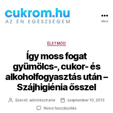
Menü
Cukrom.hu
Kategóriák
ÉLETMÓD
Így moss fogat
gyümölcs-, cukor- és
alkoholfogyasztás után –
Szájhigiénia ősszel
Szerző:
adminisztrator
szeptember 10, 2015
Bejegyzés
Bejegyzés
szerzője
dátuma
a(z)
Nincs hozzászólás