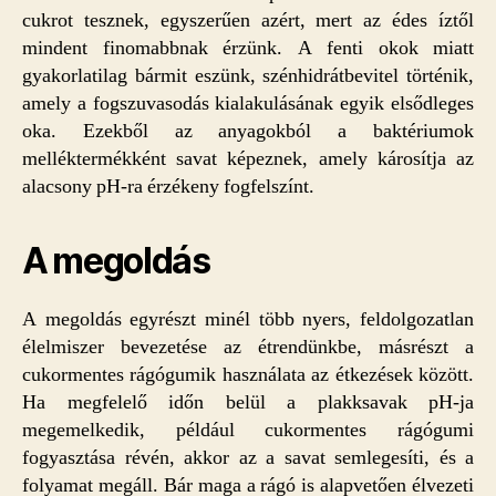
cukrot tesznek, egyszerűen azért, mert az édes íztől
mindent finomabbnak érzünk. A fenti okok miatt
gyakorlatilag bármit eszünk, szénhidrátbevitel történik,
amely a fogszuvasodás kialakulásának egyik elsődleges
oka. Ezekből az anyagokból a baktériumok
melléktermékként savat képeznek, amely károsítja az
alacsony pH-ra érzékeny fogfelszínt.
A megoldás
A megoldás egyrészt minél több nyers, feldolgozatlan
élelmiszer bevezetése az étrendünkbe, másrészt a
cukormentes rágógumik használata az étkezések között.
Ha megfelelő időn belül a plakksavak pH-ja
megemelkedik, például cukormentes rágógumi
fogyasztása révén, akkor az a savat semlegesíti, és a
folyamat megáll. Bár maga a rágó is alapvetően élvezeti