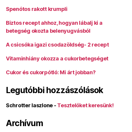
Spenótos rakott krumpli
Biztos recept ahhoz, hogyan lábalj ki a
betegség okozta belenyugvásból
A csicsóka igazi csodazöldség- 2 recept
Vitaminhiány okozza a cukorbetegséget
Cukor és cukorpótló: Mi árt jobban?
Legutóbbi hozzászólások
Schrotter laszlone
-
Tesztelőket keresünk!
Archívum