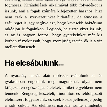
fogmosás. Kirándulások alkalmával több folyadékot is
iszunk, ami a fogak számára kifejezetten hasznos, hisz
nem csak a szervezetünket hidratálja, de átmossa a
szájüreget is, így segítve azt, hogy kevesebb baktérium
rakódjon le fogainkon. Legjobb, ha tiszta vizet iszunk,
és az is nagyon fontos, hogy gyerekeinket már kis
korban rászoktassuk, hogy szomjúság esetén ők is a víz
mellett döntsenek.
Ha elcsábulunk…
A nyaralás, utazás alatt többször csábulunk el, és
gyakrabban engedünk meg magunknak olyan nem
kifejezetten egészséges ételeket, amiket egyébként nem
tennénk. Rengeteg készételt, finomított és feldolgozott
élelmiszert fogyasztunk, és ezek közös jellemzője pedig
a sok cukor. Az élelmiszeriparban szinte mindenbe