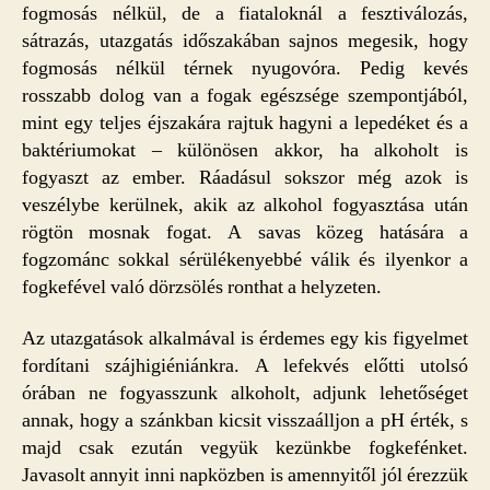
fogmosás nélkül, de a fiataloknál a fesztiválozás,
sátrazás, utazgatás időszakában sajnos megesik, hogy
fogmosás nélkül térnek nyugovóra. Pedig kevés
rosszabb dolog van a fogak egészsége szempontjából,
mint egy teljes éjszakára rajtuk hagyni a lepedéket és a
baktériumokat – különösen akkor, ha alkoholt is
fogyaszt az ember. Ráadásul sokszor még azok is
veszélybe kerülnek, akik az alkohol fogyasztása után
rögtön mosnak fogat. A savas közeg hatására a
fogzománc sokkal sérülékenyebbé válik és ilyenkor a
fogkefével való dörzsölés ronthat a helyzeten.
Az utazgatások alkalmával is érdemes egy kis figyelmet
fordítani szájhigiéniánkra. A lefekvés előtti utolsó
órában ne fogyasszunk alkoholt, adjunk lehetőséget
annak, hogy a szánkban kicsit visszaálljon a pH érték, s
majd csak ezután vegyük kezünkbe fogkefénket.
Javasolt annyit inni napközben is amennyitől jól érezzük