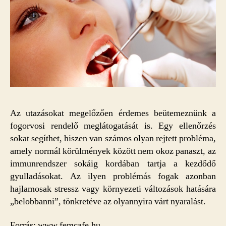
Az utazásokat megelőzően érdemes beütemeznünk a
fogorvosi rendelő meglátogatását is. Egy ellenőrzés
sokat segíthet, hiszen van számos olyan rejtett probléma,
amely normál körülmények között nem okoz panaszt, az
immunrendszer sokáig kordában tartja a kezdődő
gyulladásokat. Az ilyen problémás fogak azonban
hajlamosak stressz vagy környezeti változások hatására
„belobbanni”, tönkretéve az olyannyira várt nyaralást.
Forrás: www.femcafe.hu