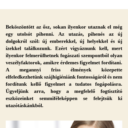
Így
moss
fogat
gyümölcs-,
cukor-
Beköszöntött az ősz, sokan ilyenkor utaznak el még
és
egy utolsót pihenni. Az utazás, pihenés az új
alkoholfogyasztás
dolgokról szól: új emberekkel, új helyekkel és új
után
ízekkel találkozunk. Ezért vigyáznunk kell, mert
–
ilyenkor felmerülhetnek fogászati szempontból olyan
Szájhigiénia
veszélyfaktorok, amikre érdemes figyelmet fordítani.
ősszel
A megannyi friss élmények közepette
bejegyzéshez
elfeledkezhetünk szájhigiéniánk fontosságáról és nem
fordítunk kellő figyelmet a tudatos fogápolásra.
Ügyeljünk arra, hogy a megfelelő fogtisztító
eszközeinket semmiféleképpen se felejtsük ki
utazótáskánkból.