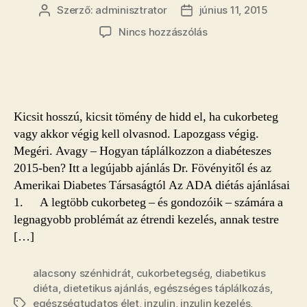
Szerző:
adminisztrator
június 11, 2015
Bejegyzés
Bejegyzés
szerzője
dátuma
a(z)
Nincs hozzászólás
Hogyan
táplálkozzon
a
diabéteszes
2015-
Kicsit hosszú, kicsit tömény de hidd el, ha cukorbeteg
ben?
vagy akkor végig kell olvasnod. Lapozgass végig.
Itt
Megéri. Avagy – Hogyan táplálkozzon a diabéteszes
a
2015-ben? Itt a legújabb ajánlás Dr. Fövényitől és az
legújabb
ajánlás!
Amerikai Diabetes Társaságtól Az ADA diétás ajánlásai
bejegyzéshez
1. A legtöbb cukorbeteg – és gondozóik – számára a
legnagyobb problémát az étrendi kezelés, annak testre
[…]
alacsony szénhidrát
,
cukorbetegség
,
diabetikus
diéta
,
dietetikus ajánlás
,
egészséges táplálkozás
,
egészségtudatos élet
,
inzulin
,
inzulin kezelés
,
Címkék