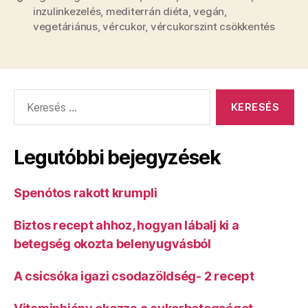
inzulinkezelés
,
mediterrán diéta
,
vegán
,
vegetáriánus
,
vércukor
,
vércukorszint csökkentés
Keresés:
Legutóbbi bejegyzések
Spenótos rakott krumpli
Biztos recept ahhoz, hogyan lábalj ki a
betegség okozta belenyugvásból
A csicsóka igazi csodazöldség- 2 recept