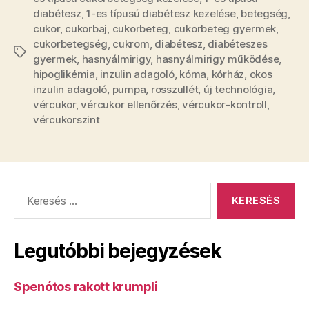
diabétesz
,
1-es típusú diabétesz kezelése
,
betegség
,
cukor
,
cukorbaj
,
cukorbeteg
,
cukorbeteg gyermek
,
cukorbetegség
,
cukrom
,
diabétesz
,
diabéteszes
Címkék
gyermek
,
hasnyálmirigy
,
hasnyálmirigy működése
,
hipoglikémia
,
inzulin adagoló
,
kóma
,
kórház
,
okos
inzulin adagoló
,
pumpa
,
rosszullét
,
új technológia
,
vércukor
,
vércukor ellenőrzés
,
vércukor-kontroll
,
vércukorszint
Keresés:
Legutóbbi bejegyzések
Spenótos rakott krumpli