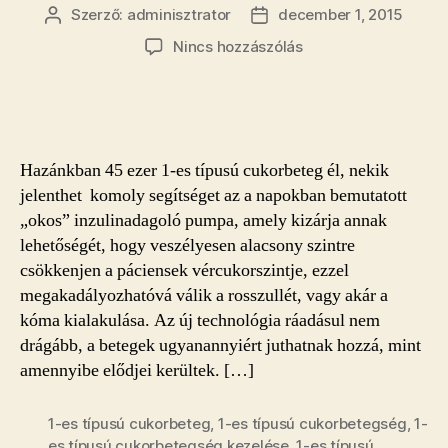
Szerző:
adminisztrator
december 1, 2015
Bejegyzés
Bejegyzés
szerzője
dátuma
a(z)
Nincs hozzászólás
Korszerűbb
eszköz
segíthet
a
cukorbetegeknek
Hazánkban 45 ezer 1-es típusú cukorbeteg él, nekik
bejegyzéshez
jelenthet komoly segítséget az a napokban bemutatott
„okos” inzulinadagoló pumpa, amely kizárja annak
lehetőségét, hogy veszélyesen alacsony szintre
csökkenjen a páciensek vércukorszintje, ezzel
megakadályozhatóvá válik a rosszullét, vagy akár a
kóma kialakulása. Az új technológia ráadásul nem
drágább, a betegek ugyanannyiért juthatnak hozzá, mint
amennyibe elődjei kerültek. […]
1-es típusú cukorbeteg
,
1-es típusú cukorbetegség
,
1-
es típusú cukorbetegség kezelése
,
1-es típusú