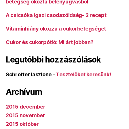
betegség okozta belenyugvásból
A csicsóka igazi csodazöldség- 2 recept
Vitaminhiány okozza a cukorbetegséget
Cukor és cukorpótló: Mi árt jobban?
Legutóbbi hozzászólások
Schrotter laszlone
-
Tesztelőket keresünk!
Archívum
2015 december
2015 november
2015 október