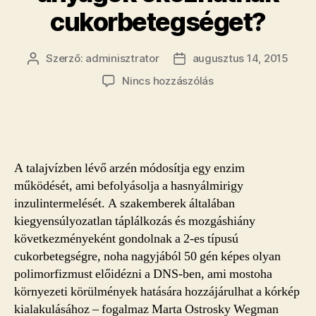
cukorbetegséget?
Szerző:
adminisztrator
augusztus 14, 2015
Bejegyzés
Bejegyzés
szerzője
dátuma
a(z)
Nincs hozzászólás
Mely
környezetszennyez
anyagok
okozhatnak
cukorbetegséget?
A talajvízben lévő arzén módosítja egy enzim
bejegyzéshez
működését, ami befolyásolja a hasnyálmirigy
inzulintermelését. A szakemberek általában
kiegyensúlyozatlan táplálkozás és mozgáshiány
következményeként gondolnak a 2-es típusú
cukorbetegségre, noha nagyjából 50 gén képes olyan
polimorfizmust előidézni a DNS-ben, ami mostoha
környezeti körülmények hatására hozzájárulhat a kórkép
kialakulásához – fogalmaz Marta Ostrosky Wegman