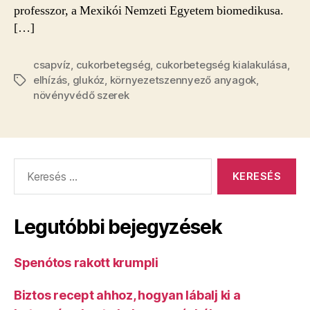
professzor, a Mexikói Nemzeti Egyetem biomedikusa.
[…]
csapvíz
,
cukorbetegség
,
cukorbetegség kialakulása
,
elhízás
,
glukóz
,
környezetszennyező anyagok
,
Címkék
növényvédő szerek
Keresés:
Legutóbbi bejegyzések
Spenótos rakott krumpli
Biztos recept ahhoz, hogyan lábalj ki a