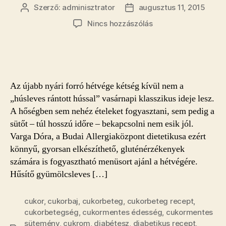
Szerző:
adminisztrator
augusztus 11, 2015
Bejegyzés
Bejegyzés
szerzője
dátuma
a(z)
Nincs hozzászólás
Könnyű,
gluténmentes
menü
a
kánikulai
Az újabb nyári forró hétvége kétség kívül nem a
hétvégére
„húsleves rántott hússal” vasárnapi klasszikus ideje lesz.
bejegyzéshez
A hőségben sem nehéz ételeket fogyasztani, sem pedig a
sütőt – túl hosszú időre – bekapcsolni nem esik jól.
Varga Dóra, a Budai Allergiaközpont dietetikusa ezért
könnyű, gyorsan elkészíthető, gluténérzékenyek
számára is fogyasztható menüsort ajánl a hétvégére.
Hűsítő gyümölcsleves […]
cukor
,
cukorbaj
,
cukorbeteg
,
cukorbeteg recept
,
cukorbetegség
,
cukormentes édesség
,
cukormentes
sütemény
,
cukrom
,
diabétesz
,
diabetikus recept
,