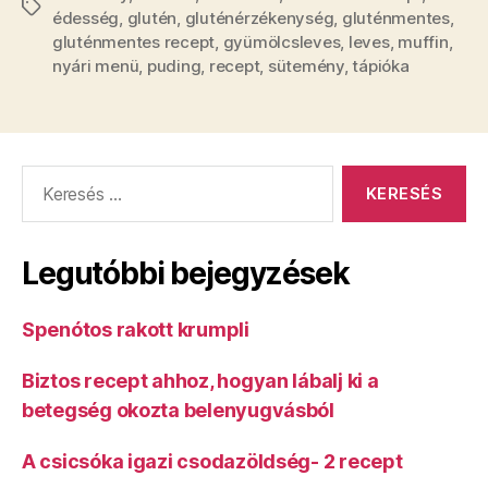
Címkék
édesség
,
glutén
,
gluténérzékenység
,
gluténmentes
,
gluténmentes recept
,
gyümölcsleves
,
leves
,
muffin
,
nyári menü
,
puding
,
recept
,
sütemény
,
tápióka
Keresés:
Legutóbbi bejegyzések
Spenótos rakott krumpli
Biztos recept ahhoz, hogyan lábalj ki a
betegség okozta belenyugvásból
A csicsóka igazi csodazöldség- 2 recept