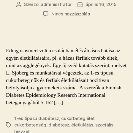
Szerző:
adminisztrator
április 16, 2015
Bejegyzés
Bejegyzés
szerzője
dátuma
a(z)
Nincs hozzászólás
A
gyermekes
cukorbetegek
tovább
élnek
Eddig is ismert volt a családban élés áldásos hatása az
bejegyzéshez
egyén életkilátásaira, pl. a házas férfiak tovább éltek,
mint az agglegények. Egy új svéd kutatás szerint, melyet
L. Sjoberg és munkatársai végeztek, az 1-es típusú
cukorbeteg nők és férfiak életkilátásait pozitívan
befolyásolja a gyermekeik száma. A szerzők a Finnish
Diabetes Epidemiology Research International
beteganyagából 5.162 […]
1-es típusú diabétesz
,
cukorbeteg élet
,
cukorbetegség
,
diabétesz
,
életkilátás
,
szociális
Címkék
helyzet