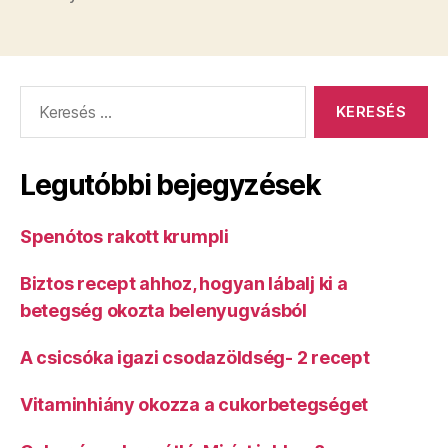
Keresés:
Legutóbbi bejegyzések
Spenótos rakott krumpli
Biztos recept ahhoz, hogyan lábalj ki a
betegség okozta belenyugvásból
A csicsóka igazi csodazöldség- 2 recept
Vitaminhiány okozza a cukorbetegséget