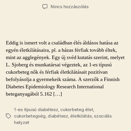
szerzője
dátuma
a(z)
Nincs hozzászólás
A
gyermekes
cukorbetegek
tovább
élnek
Eddig is ismert volt a családban élés áldásos hatása az
bejegyzéshez
egyén életkilátásaira, pl. a házas férfiak tovább éltek,
mint az agglegények. Egy új svéd kutatás szerint, melyet
L. Sjoberg és munkatársai végeztek, az 1-es típusú
cukorbeteg nők és férfiak életkilátásait pozitívan
befolyásolja a gyermekeik száma. A szerzők a Finnish
Diabetes Epidemiology Research International
beteganyagából 5.162 […]
1-es típusú diabétesz
,
cukorbeteg élet
,
cukorbetegség
,
diabétesz
,
életkilátás
,
szociális
Címkék
helyzet