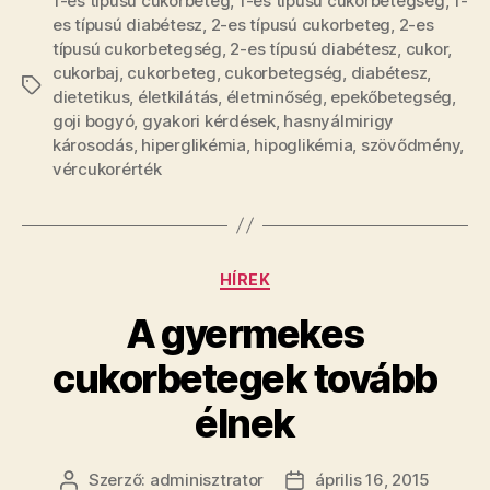
1-es típusú cukorbeteg
,
1-es típusú cukorbetegség
,
1-
es típusú diabétesz
,
2-es típusú cukorbeteg
,
2-es
típusú cukorbetegség
,
2-es típusú diabétesz
,
cukor
,
cukorbaj
,
cukorbeteg
,
cukorbetegség
,
diabétesz
,
Címkék
dietetikus
,
életkilátás
,
életminőség
,
epekőbetegség
,
goji bogyó
,
gyakori kérdések
,
hasnyálmirigy
károsodás
,
hiperglikémia
,
hipoglikémia
,
szövődmény
,
vércukorérték
Kategóriák
HÍREK
A gyermekes
cukorbetegek tovább
élnek
Szerző:
adminisztrator
április 16, 2015
Bejegyzés
Bejegyzés