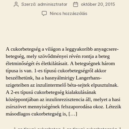
Szerző:
adminisztrator
október 20, 2015
Bejegyzés
Bejegyzés
szerzője
dátuma
a(z)
Nincs hozzászólás
Ezek
a
leggyakoribb
kérdések
a
A cukorbetegség a világon a leggyakoribb anyagcsere-
cukorbetegségről
betegség, mely szövődményei révén rontja a beteg
bejegyzéshez
életminőségét és életkilátásait. A betegségnek három
típusa is van. 1-es típusú cukorbetegségről akkor
beszélhetünk, ha a hasnyálmirigy Langerhans-
szigeteiben az inzulintermelő béta-sejtek elpusztulnak.
A 2-es típusú cukorbetegség kialakulásának
középpontjában az inzulinrezisztencia áll, melyet a hasi
zsírszövet mennyiségének felszaporodása okoz. Létezik
másodlagos cukorbetegség is, […]