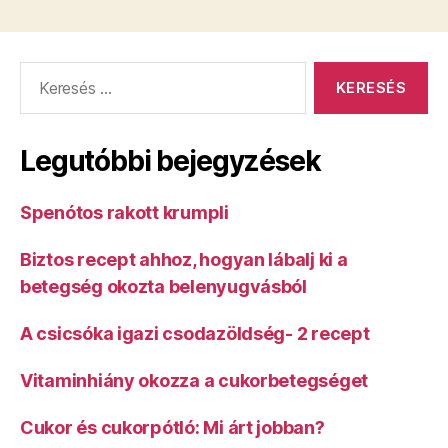
Keresés:
Legutóbbi bejegyzések
Spenótos rakott krumpli
Biztos recept ahhoz, hogyan lábalj ki a
betegség okozta belenyugvásból
A csicsóka igazi csodazöldség- 2 recept
Vitaminhiány okozza a cukorbetegséget
Cukor és cukorpótló: Mi árt jobban?