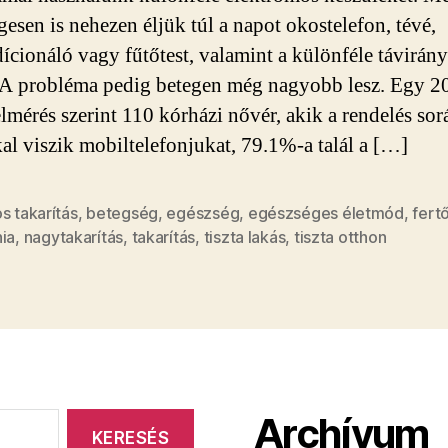
gesen is nehezen éljük túl a napot okostelefon, tévé,
ícionáló vagy fűtőtest, valamint a különféle távirány
 A probléma pedig betegen még nagyobb lesz. Egy 2
elmérés szerint 110 kórházi nővér, akik a rendelés sor
l viszik mobiltelefonjukat, 79.1%-a talál a […]
s takarítás
,
betegség
,
egészség
,
egészséges életmód
,
fertő
ia
,
nagytakarítás
,
takarítás
,
tiszta lakás
,
tiszta otthon
Archívum