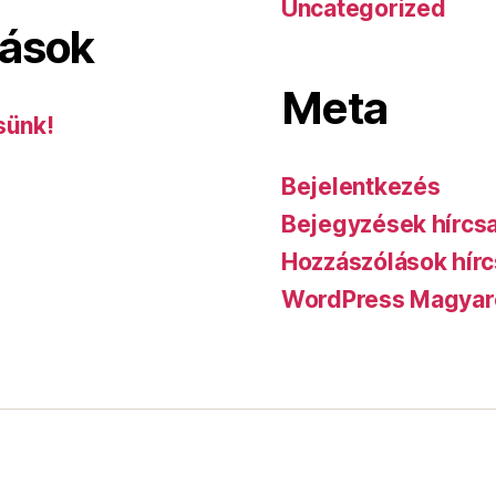
Uncategorized
lások
Meta
sünk!
Bejelentkezés
Bejegyzések hírcs
Hozzászólások hírc
WordPress Magyar