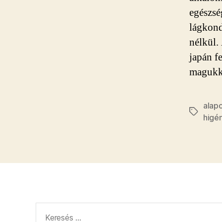
egészsé
lágkond
nélkül.
japán f
magukka
alapo
Címkék
higén
Keresés: