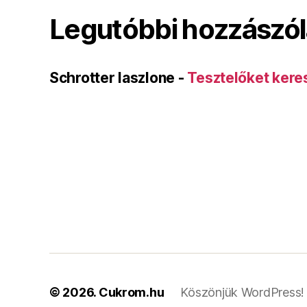
Legutóbbi hozzászó
Schrotter laszlone
-
Tesztelőket kere
© 2026.
Cukrom.hu
Köszönjük WordPress!