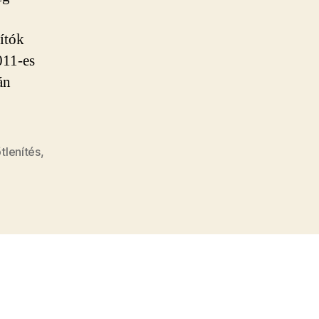
ítók
011-es
án
tlenítés
,