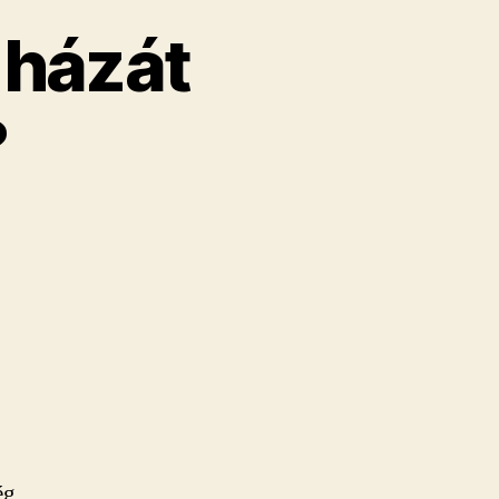
 házát
?
ég