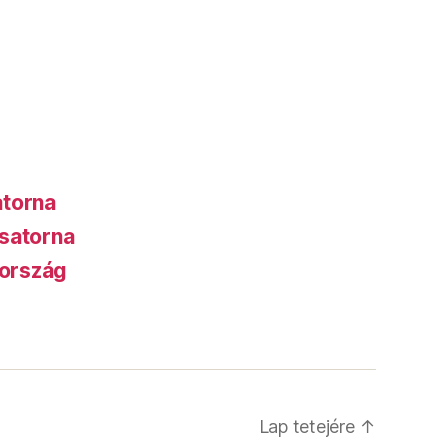
atorna
satorna
ország
Lap tetejére
↑