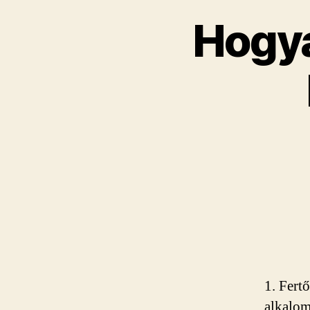
Hogya
1. Fert
alkalom