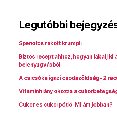
Legutóbbi bejegyzé
Spenótos rakott krumpli
Biztos recept ahhoz, hogyan lábalj ki
belenyugvásból
A csicsóka igazi csodazöldség- 2 rec
Vitaminhiány okozza a cukorbetegsé
Cukor és cukorpótló: Mi árt jobban?