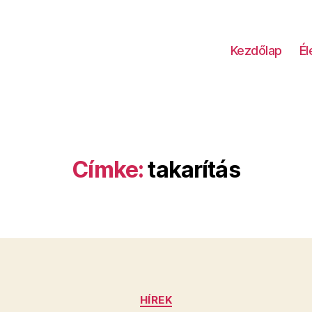
Kezdőlap
É
Címke:
takarítás
Kategóriák
HÍREK