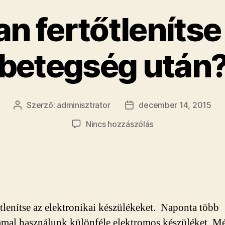
n fertőtlenítse
betegség után
Szerző:
adminisztrator
december 14, 2015
Bejegyzés
Bejegyzés
szerzője
dátuma
a(z)
Nincs hozzászólás
Hogyan
fertőtlenítse
házát
betegség
után?
bejegyzéshez
őtlenítse az elektronikai készülékeket. Naponta több
mal használunk különféle elektromos készüléket. M