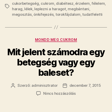
cukorbetegség
,
cukrom
,
diabétesz
,
érzelem
,
félelem
,
Címkék
harag
,
lélek
,
leplezni a haragot
,
megbántani
,
megosztás
,
önkifejezés
,
torokfájdalom
,
tudatfeletti
Kategóriák
MONDD MEG CUKROM
Mit jelent számodra egy
betegség vagy egy
baleset?
Szerző:
adminisztrator
december 7, 2015
Bejegyzés
Bejegyzés
szerzője
dátuma
a(z)
Nincs hozzászólás
Mit
jelent
számodra