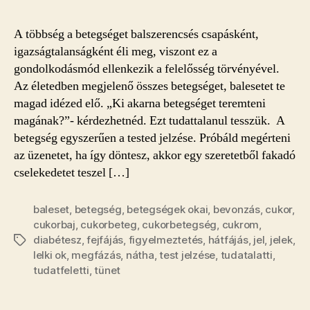
egy
betegség
A többség a betegséget balszerencsés csapásként,
vagy
igazságtalanságként éli meg, viszont ez a
egy
gondolkodásmód ellenkezik a felelősség törvényével.
baleset?
Az életedben megjelenő összes betegséget, balesetet te
bejegyzéshez
magad idézed elő. „Ki akarna betegséget teremteni
magának?”- kérdezhetnéd. Ezt tudattalanul tesszük. A
betegség egyszerűen a tested jelzése. Próbáld megérteni
az üzenetet, ha így döntesz, akkor egy szeretetből fakadó
cselekedetet teszel […]
baleset
,
betegség
,
betegségek okai
,
bevonzás
,
cukor
,
cukorbaj
,
cukorbeteg
,
cukorbetegség
,
cukrom
,
diabétesz
,
fejfájás
,
figyelmeztetés
,
hátfájás
,
jel
,
jelek
,
Címkék
lelki ok
,
megfázás
,
nátha
,
test jelzése
,
tudatalatti
,
tudatfeletti
,
tünet