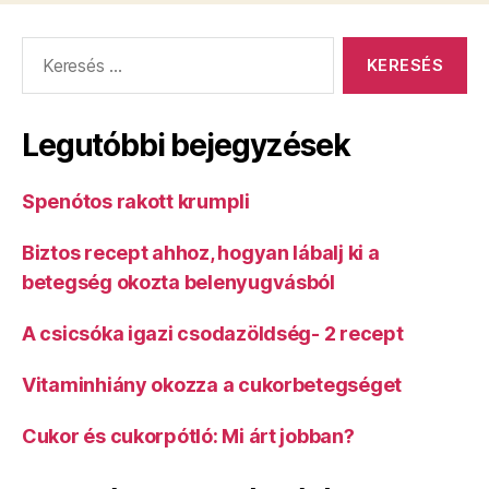
Keresés:
Legutóbbi bejegyzések
Spenótos rakott krumpli
Biztos recept ahhoz, hogyan lábalj ki a
betegség okozta belenyugvásból
A csicsóka igazi csodazöldség- 2 recept
Vitaminhiány okozza a cukorbetegséget
Cukor és cukorpótló: Mi árt jobban?