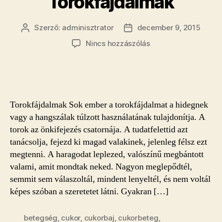
Torokfájdalmak
Szerző:
adminisztrator
december 9, 2015
Bejegyzés
Bejegyzés
szerzője
dátuma
a(z)
Nincs hozzászólás
Mit
jelent
számodra
egy
betegség
Torokfájdalmak Sok ember a torokfájdalmat a hidegnek
vagy
vagy a hangszálak túlzott használatának tulajdonítja. A
egy
torok az önkifejezés csatornája. A tudatfelettid azt
baleset?
tanácsolja, fejezd ki magad valakinek, jelenleg félsz ezt
–
II.
megtenni. A haragodat leplezed, valószínű megbántott
rész
valami, amit mondtak neked. Nagyon meglepődtél,
Torokfájdalmak
semmit sem válaszoltál, mindent lenyeltél, és nem voltál
bejegyzéshez
képes szóban a szeretetet látni. Gyakran […]
betegség
,
cukor
,
cukorbaj
,
cukorbeteg
,