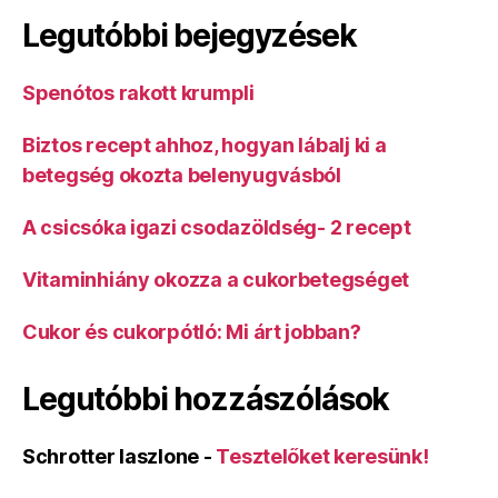
Legutóbbi bejegyzések
Spenótos rakott krumpli
Biztos recept ahhoz, hogyan lábalj ki a
betegség okozta belenyugvásból
A csicsóka igazi csodazöldség- 2 recept
Vitaminhiány okozza a cukorbetegséget
Cukor és cukorpótló: Mi árt jobban?
Legutóbbi hozzászólások
Schrotter laszlone
-
Tesztelőket keresünk!