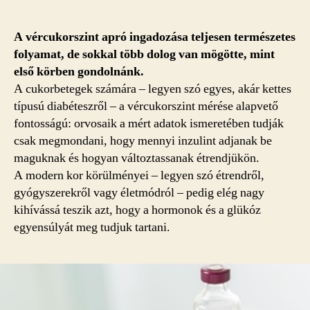
a
vércukormérések
adatai
A vércukorszint apró ingadozása teljesen természetes
mögött?
folyamat, de sokkal több dolog van mögötte, mint
bejegyzéshez
első körben gondolnánk.
A cukorbetegek számára – legyen szó egyes, akár kettes
típusú diabéteszről – a vércukorszint mérése alapvető
fontosságú: orvosaik a mért adatok ismeretében tudják
csak megmondani, hogy mennyi inzulint adjanak be
maguknak és hogyan változtassanak étrendjükön.
A modern kor körülményei – legyen szó étrendről,
gyógyszerekről vagy életmódról – pedig elég nagy
kihívássá teszik azt, hogy a hormonok és a glükóz
egyensúlyát meg tudjuk tartani.