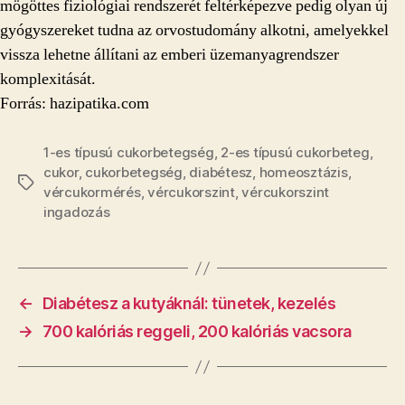
mögöttes fiziológiai rendszerét feltérképezve pedig olyan új
gyógyszereket tudna az orvostudomány alkotni, amelyekkel
vissza lehetne állítani az emberi üzemanyagrendszer
komplexitását.
Forrás: hazipatika.com
1-es típusú cukorbetegség
,
2-es típusú cukorbeteg
,
cukor
,
cukorbetegség
,
diabétesz
,
homeosztázis
,
Címkék
vércukormérés
,
vércukorszint
,
vércukorszint
ingadozás
←
Diabétesz a kutyáknál: tünetek, kezelés
→
700 kalóriás reggeli, 200 kalóriás vacsora