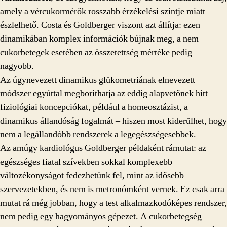
amely a vércukormérők rosszabb érzékelési szintje miatt
észlelhető. Costa és Goldberger viszont azt állítja: ezen
dinamikában komplex információk bújnak meg, a nem
cukorbetegek esetében az összetettség mértéke pedig
nagyobb.
Az úgynevezett dinamikus glükometriának elnevezett
módszer egyúttal megboríthatja az eddig alapvetőnek hitt
fiziológiai koncepciókat, például a homeosztázist, a
dinamikus állandóság fogalmát – hiszen most kiderülhet, hogy
nem a legállandóbb rendszerek a legegészségesebbek.
Az amúgy kardiológus Goldberger példaként rámutat: az
egészséges fiatal szívekben sokkal komplexebb
változékonyságot fedezhetünk fel, mint az idősebb
szervezetekben, és nem is metronómként vernek. Ez csak arra
mutat rá még jobban, hogy a test alkalmazkodóképes rendszer,
nem pedig egy hagyományos gépezet. A cukorbetegség