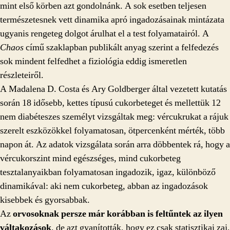
mint első körben azt gondolnánk. A sok esetben teljesen
természetesnek vett dinamika apró ingadozásainak mintázata
ugyanis rengeteg dolgot árulhat el a test folyamatairól. A
Chaos
című szaklapban publikált anyag szerint a felfedezés
sok mindent felfedhet a fiziológia eddig ismeretlen
részleteiről.
A Madalena D. Costa és Ary Goldberger által vezetett kutatás
során 18 idősebb, kettes típusú cukorbeteget és mellettük 12
nem diabéteszes személyt vizsgáltak meg: vércukrukat a rájuk
szerelt eszközökkel folyamatosan, ötpercenként mérték, több
napon át. Az adatok vizsgálata során arra döbbentek rá, hogy a
vércukorszint mind egészséges, mind cukorbeteg
tesztalanyaikban folyamatosan ingadozik, igaz, különböző
dinamikával: aki nem cukorbeteg, abban az ingadozások
kisebbek és gyorsabbak.
Az
orvosoknak persze már korábban is feltűntek az ilyen
váltakozások
, de azt gyanították, hogy ez csak statisztikai zaj,