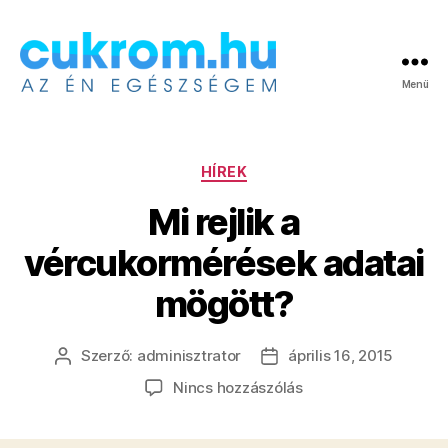
Menü
Cukrom.hu
Kategóriák
HÍREK
Mi rejlik a
vércukormérések adatai
mögött?
Szerző:
adminisztrator
április 16, 2015
Bejegyzés
Bejegyzés
szerzője
dátuma
a(z)
Nincs hozzászólás
Mi
rejlik