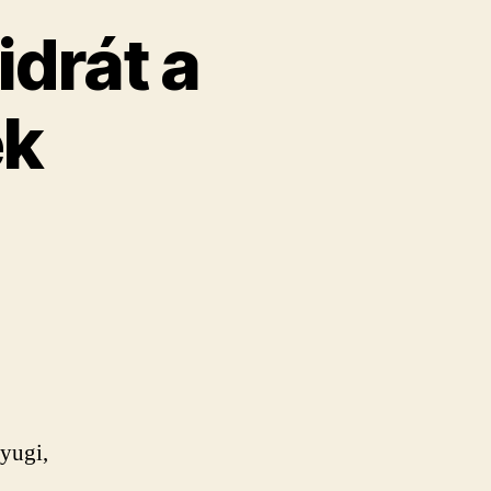
idrát a
ek
Nyugi,