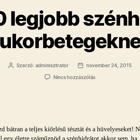
0 legjobb szénh
ukorbetegekn
Szerző:
adminisztrator
november 24, 2015
Bejegyzés
Bejegyzés
szerzője
dátuma
a(z)
Nincs hozzászólás
Ez
a
10
legjobb
szénhidrát
a
d bátran a teljes kiőrlésű tésztát és a hüvelyeseket! 
cukorbetegeknek
bejegyzéshez
l egy életre száműznöd a szénhidrátot akkor sem, ha