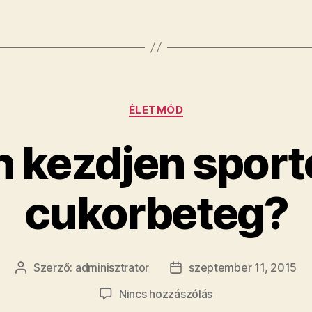
Kategóriák
ÉLETMÓD
kezdjen sporto
cukorbeteg?
Szerző:
adminisztrator
szeptember 11, 2015
Bejegyzés
Bejegyzés
szerzője
dátuma
a(z)
Nincs hozzászólás
Hogyan