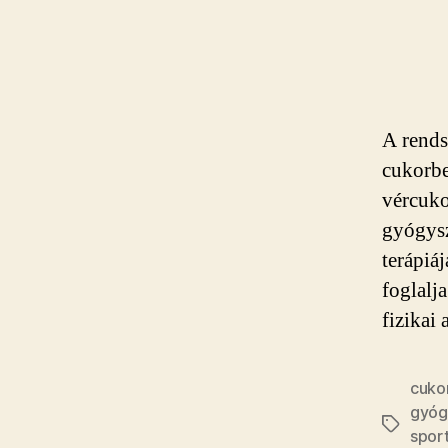
A rends
cukorbe
vércuko
gyógysz
terápiá
foglalja
fizikai
cuko
gyóg
Címkék
spor