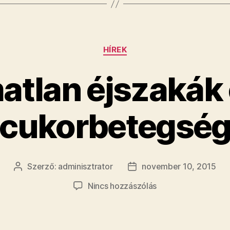
Kategóriák
HÍREK
atlan éjszakák 
cukorbetegsé
Szerző:
adminisztrator
november 10, 2015
Bejegyzés
Bejegyzés
szerzője
dátuma
a(z)
Nincs hozzászólás
Álmatlan
éjszakák
és