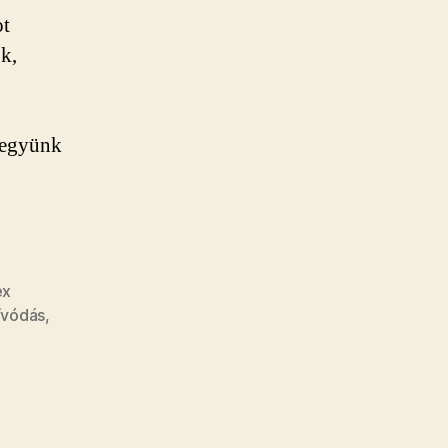
ot
ok,
vegyünk
ex
zívódás
,