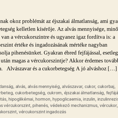
a
cukorbetegség
bejegyzéshez
ak okoz problémát az éjszakai álmatlanság, ami gya
tegség kelletlen kísérője. Az alvás mennyisége, min
 van a vércukorszintre és ugyanez igaz fordítva is: a
rszint értéke és ingadozásának mértéke nagyban
solja pihenésünket. Gyakran ébred fejfájással, esetleg
 után magas a vércukorszintje? Akkor érdemes továb
a. Alvászavar és a cukorbetegség A jó alváshoz […]
tlanság
,
alvás
,
alvás mennyiség
,
alvászavar
,
cukor
,
cukorbaj
,
rbeteg
,
cukorbetegség
,
cukrom
,
éjszakai álmatlanság
,
fejfáj
itás
,
hipoglikémai
,
hormon
,
hypoglicaemia
,
inzulin
,
inzulinrez
s vércukorszint
,
pihenés
,
védekező mechanizmus
,
vércukor
,
ukorszint
,
vércukorszint ingadozás