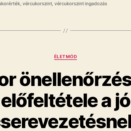
ukorérték
,
vércukorszint
,
vércukorszint ingadozás
Kategóriák
ÉLETMÓD
or önellenőrzés
előfeltétele a jó
serevezetésnek 