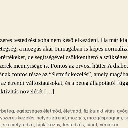
kezdjen
sportolni,
aki
cukorbeteg?
bejegyzéshez
zeres testedzést soha nem késő elkezdeni. Ha már kia
tegség, a mozgás akár önmagában is képes normalizá
rértékeket, de segítségével csökkenthető a szükséges
erek mennyisége is. Fontos az orvosi háttér A diabét
jának fontos része az “életmódkezelés”, amely magáb
 az étrendi változtatásokat, és a beteg állapotától füg
 aktivitás növelését […]
rbeteg
,
egészséges életmód
,
életmód
,
fizikai aktivitás
,
gyóg
yszeres kezelés
,
helyes étrend
,
mozgás
,
mozgásprogram
,
s
t
,
személyi edző
,
táplálkozás
,
testedzés
,
tünet
,
vércukor
,