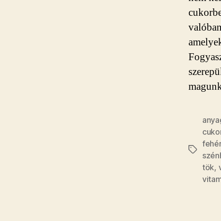
cukorbe
valóban
amelyek
Fogyasz
szerepü
magunk
anya
cuko
fehér
Címkék
szén
tök
,
vitam