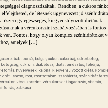
tegséggel diagnosztizáltak. Rendben, a cukros fánk
 elfelejtheted, de léteznek úgynevezett jó szénhidrát
 részei egy egészséges, kiegyensúlyozott diétának.
tásuknak a vércukorszint szabályozásában is fontos
k van. Fontos, hogy olyan komplex szénhidrátokat 
hoz, amelyek […]
gcsere
,
bab
,
borsó
,
bulgur
,
cukor
,
cukorbaj
,
cukorbeteg
,
rbetegség
,
cukrom
,
diabétesz
,
diéta
,
emésztés
,
fehérje
,
jeforrás
,
hüvelyesek
,
kalória
,
kiegyensúlyozott diéta
,
kompl
hidrát
,
lencse
,
rost
,
rosttartalom
,
szénhidrát
,
szénhidrát fels
vércukor
,
vércukorszint
,
vércukorszint ingadozás
,
vitamin
,
inforrás
,
zabkása