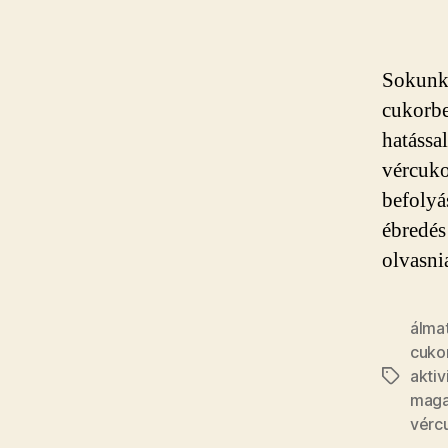
Sokunkn
cukorbe
hatással
vércuko
befolyá
ébredés
olvasni
álma
cuko
aktiv
Címkék
maga
vérc