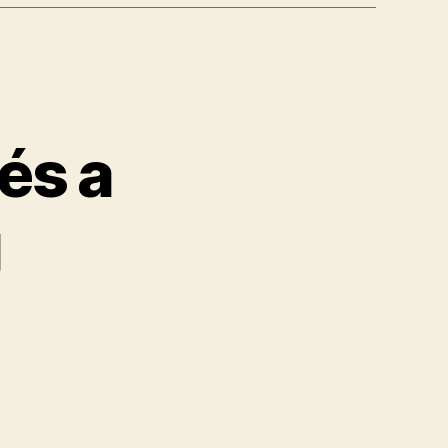
és a
g