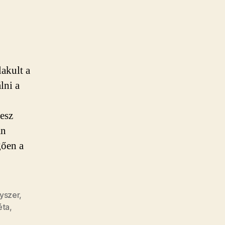
lakult a
lni a
esz
an
gően a
yszer
,
éta
,