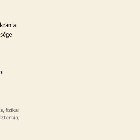
kran a
ősége
b
ás
,
fizikai
isztencia
,