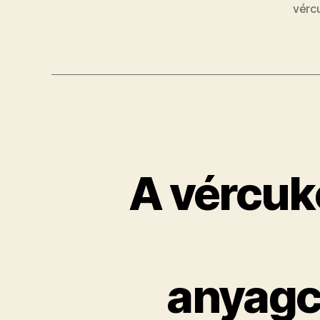
vérc
A vércuk
anyagc