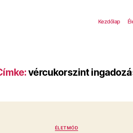
Kezdőlap
É
Címke:
vércukorszint ingadozá
Kategóriák
ÉLETMÓD