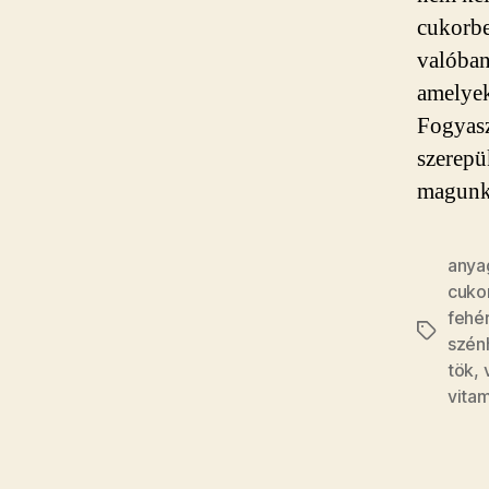
cukorbe
valóban
amelyek
Fogyasz
szerepü
magunk
anya
cuko
fehér
Címkék
szén
tök
,
vitam