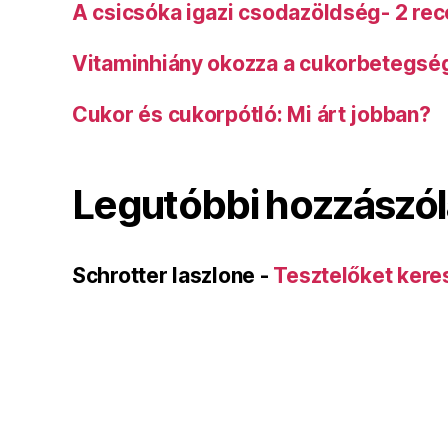
A csicsóka igazi csodazöldség- 2 rec
Vitaminhiány okozza a cukorbetegsé
Cukor és cukorpótló: Mi árt jobban?
Legutóbbi hozzászó
Schrotter laszlone
-
Tesztelőket kere