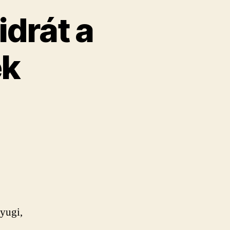
idrát a
ek
Nyugi,