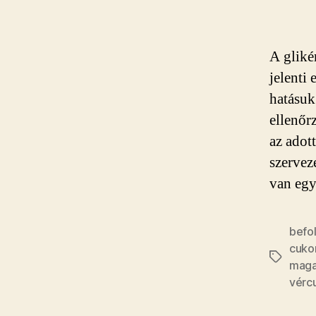
A gliké
jelenti
hatásuk
ellenőr
az adot
szervez
van egy
befo
cuko
Címkék
maga
vérc