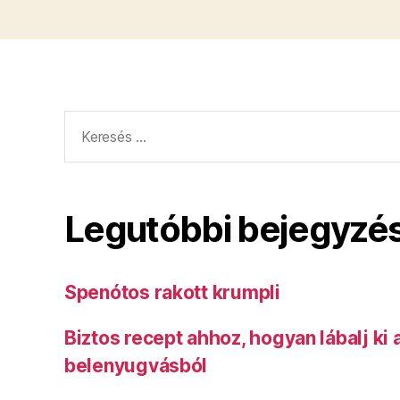
Keresés:
Legutóbbi bejegyzé
Spenótos rakott krumpli
Biztos recept ahhoz, hogyan lábalj ki
belenyugvásból