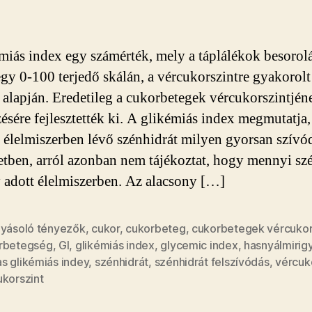
a
glikémiás
indexről?
miás index egy számérték, mely a táplálékok besorolá
bejegyzéshez
 egy 0-100 terjedő skálán, a vércukorszintre gyakorolt
 alapján. Eredetileg a cukorbetegek vércukorszintjén
zésére fejlesztették ki. A glikémiás index megmutatja
t élelmiszerben lévő szénhidrát milyen gyorsan szívód
etben, arról azonban nem tájékoztat, hogy mennyi sz
 adott élelmiszerben. Az alacsony […]
lyásoló tényezők
,
cukor
,
cukorbeteg
,
cukorbetegek vércukor
rbetegség
,
GI
,
glikémiás index
,
glycemic index
,
hasnyálmirig
s glikémiás indey
,
szénhidrát
,
szénhidrát felszívódás
,
vércuk
ukorszint