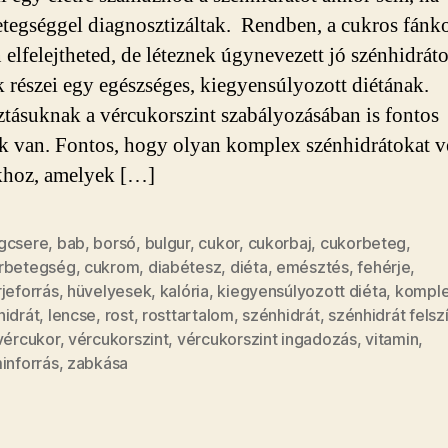
tegséggel diagnosztizáltak. Rendben, a cukros fánk
 elfelejtheted, de léteznek úgynevezett jó szénhidrát
 részei egy egészséges, kiegyensúlyozott diétának.
tásuknak a vércukorszint szabályozásában is fontos
k van. Fontos, hogy olyan komplex szénhidrátokat 
hoz, amelyek […]
gcsere
,
bab
,
borsó
,
bulgur
,
cukor
,
cukorbaj
,
cukorbeteg
,
rbetegség
,
cukrom
,
diabétesz
,
diéta
,
emésztés
,
fehérje
,
jeforrás
,
hüvelyesek
,
kalória
,
kiegyensúlyozott diéta
,
kompl
hidrát
,
lencse
,
rost
,
rosttartalom
,
szénhidrát
,
szénhidrát fels
vércukor
,
vércukorszint
,
vércukorszint ingadozás
,
vitamin
,
inforrás
,
zabkása