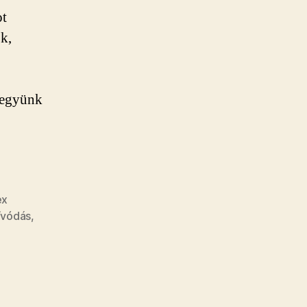
ot
ok,
vegyünk
ex
zívódás
,