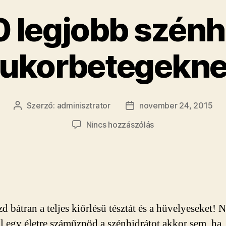
0 legjobb szénh
ukorbetegekn
Szerző:
adminisztrator
november 24, 2015
Bejegyzés
Bejegyzés
szerzője
dátuma
a(z)
Nincs hozzászólás
Ez
a
10
legjobb
szénhidrát
a
d bátran a teljes kiőrlésű tésztát és a hüvelyeseket! 
cukorbetegeknek
bejegyzéshez
l egy életre száműznöd a szénhidrátot akkor sem, ha