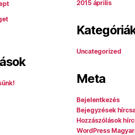
2015 április
ept
get
Kategóriá
Uncategorized
lások
Meta
sünk!
Bejelentkezés
Bejegyzések hírcs
Hozzászólások hírc
WordPress Magyar