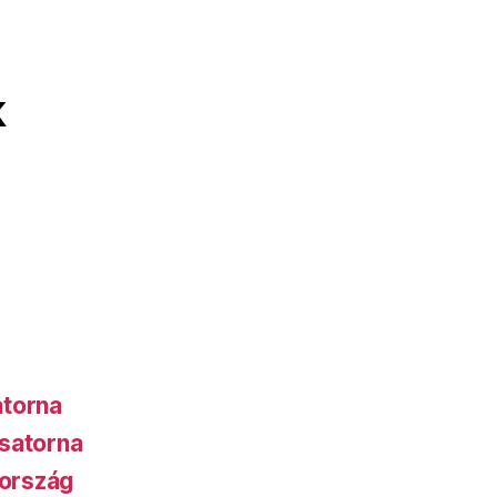
k
atorna
satorna
ország