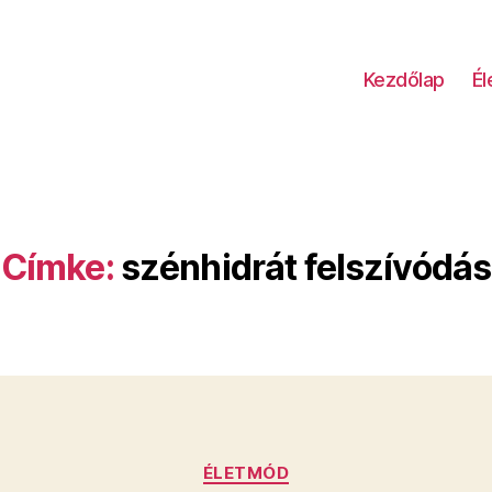
Kezdőlap
É
Címke:
szénhidrát felszívódás
Kategóriák
ÉLETMÓD