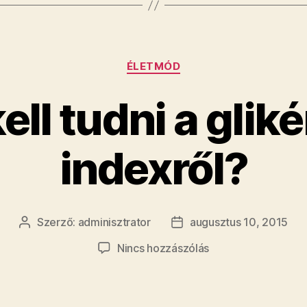
Kategóriák
ÉLETMÓD
kell tudni a glik
indexről?
Szerző:
adminisztrator
augusztus 10, 2015
Bejegyzés
Bejegyzés
szerzője
dátuma
a(z)
Nincs hozzászólás
Mit
kell
tudni