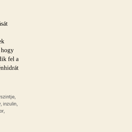
sát
ek
, hogy
ik fel a
énhidrát
szintje
,
y
,
inzulin
,
or
,