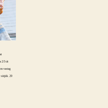
at
a 2/3-át
 cm vastag
e sütjük. 20