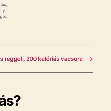
tes
,
ény
,
ges
s reggeli, 200 kalóriás vacsora
→
ás?