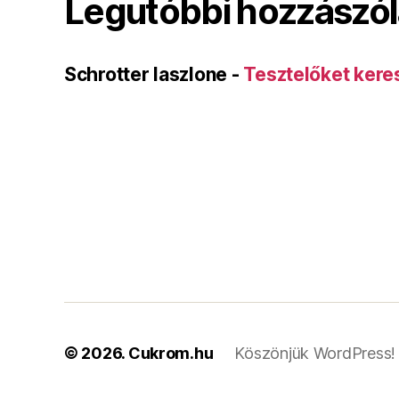
Legutóbbi hozzászó
Schrotter laszlone
-
Tesztelőket kere
© 2026.
Cukrom.hu
Köszönjük WordPress!