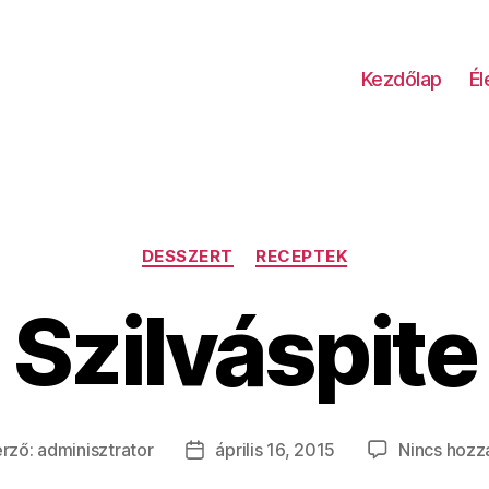
Kezdőlap
É
Kategóriák
DESSZERT
RECEPTEK
Szilváspite
erző:
adminisztrator
április 16, 2015
Nincs hozz
yzés
Bejegyzés
ője
dátuma