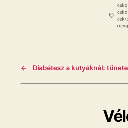
cuko
cuko
Címkék
cukr
rece
←
Diabétesz a kutyáknál: tünete
Vél