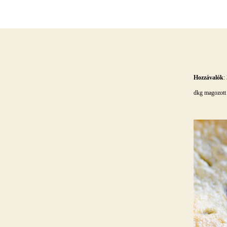
Hozzávalók
:
dkg magozott s