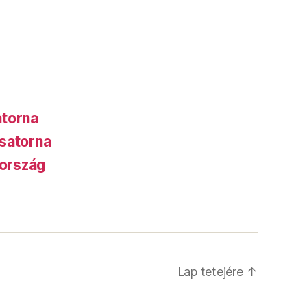
atorna
satorna
ország
Lap tetejére
↑