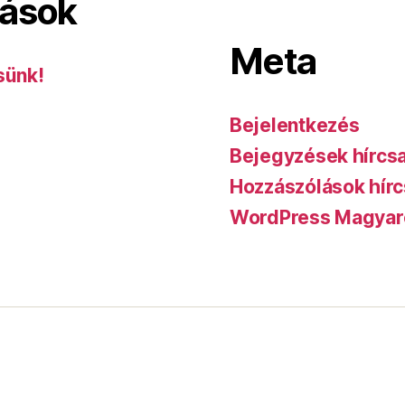
lások
Meta
sünk!
Bejelentkezés
Bejegyzések hírcs
Hozzászólások hírc
WordPress Magyar