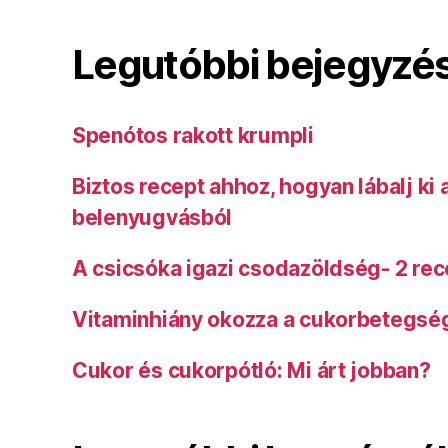
Legutóbbi bejegyzé
Spenótos rakott krumpli
Biztos recept ahhoz, hogyan lábalj ki
belenyugvásból
A csicsóka igazi csodazöldség- 2 rec
Vitaminhiány okozza a cukorbetegsé
Cukor és cukorpótló: Mi árt jobban?