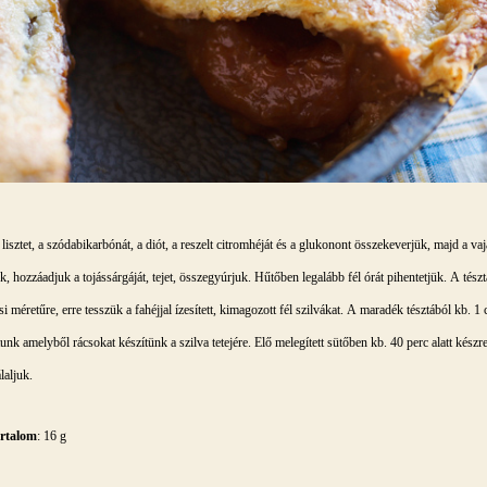
 lisztet, a szódabikarbónát, a diót, a reszelt citromhéját és a glukonont összekeverjük, majd a vaj
, hozzáadjuk a tojássárgáját, tejet, összegyúrjuk. Hűtőben legalább fél órát pihentetjük. A tészt
si méretűre, erre tesszük a fahéjjal ízesített, kimagozott fél szilvákat. A maradék tésztából kb. 1
unk amelyből rácsokat készítünk a szilva tetejére. Elő melegített sütőben kb. 40 perc alatt készr
laljuk.
artalom
: 16 g