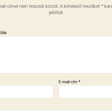
ail-címet nem tesszük közzé.
A kötelező mezőket
*
kara
jelöltük
ólás
E-mail-cím
*