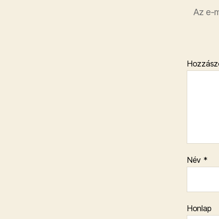
Az e-m
Hozzász
Név
*
Honlap