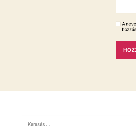
A neve
hozzá
Keresés: