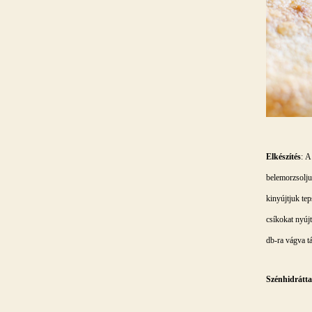
Elkészítés
: A
belemorzsoljuk
kinyújtjuk tep
csíkokat nyújt
db-ra vágva tá
Szénhidrátt