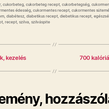
r
,
cukorbeteg
,
cukorbeteg recept
,
cukorbetegség
,
cukormen
rmentes édesség
,
cukormentes recept
,
cukormentes sütem
om
,
diabétesz
,
diabetikus recept
,
diebetikus recept
,
egészsé
pt
,
recept
,
szilva
,
szilváspite
k, kezelés
700 kalóriá
emény, hozzászól