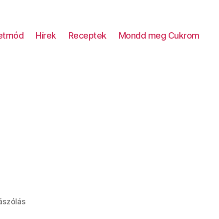
letmód
Hírek
Receptek
Mondd meg Cukrom
a(z)
ászólás
Szilváspite