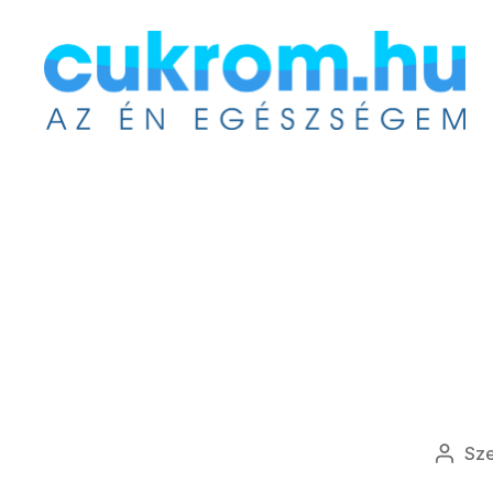
Cukrom.hu
Sz
Bejeg
szerz