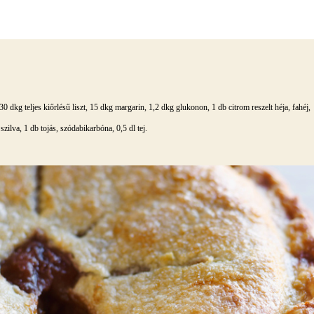
 30 dkg teljes kiőrlésű liszt, 15 dkg margarin, 1,2 dkg glukonon, 1 db citrom reszelt héja, fahéj,
zilva, 1 db tojás, szódabikarbóna, 0,5 dl tej.