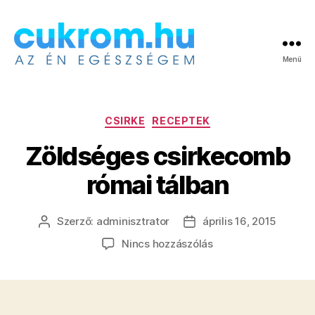
Menü
Cukrom.hu
Kategóriák
CSIRKE
RECEPTEK
Zöldséges csirkecomb
római tálban
Szerző:
adminisztrator
április 16, 2015
Bejegyzés
Bejegyzés
szerzője
dátuma
a(z)
Nincs hozzászólás
Zöldséges
csirkecomb
római
tálban