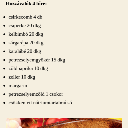
bejegyzéshez
Hozzávalók 4 főre:
csirkecomb 4 db
csiperke 20 dkg
kelbimbó 20 dkg
sárgarépa 20 dkg
karalábé 20 dkg
petrezselyemgyökér 15 dkg
zöldpaprika 10 dkg
zeller 10 dkg
margarin
petrezselyemzöld 1 csokor
csökkentett nátriumtartalmú só