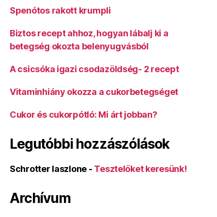
Spenótos rakott krumpli
Biztos recept ahhoz, hogyan lábalj ki a
betegség okozta belenyugvásból
A csicsóka igazi csodazöldség- 2 recept
Vitaminhiány okozza a cukorbetegséget
Cukor és cukorpótló: Mi árt jobban?
Legutóbbi hozzászólások
Schrotter laszlone
-
Tesztelőket keresünk!
Archívum