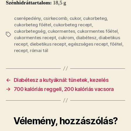
Szénhidráttartalom:
18,5 g
cserépedény
,
csirkecomb
,
cukor
,
cukorbeteg
,
cukorbeteg főétel
,
cukorbeteg recept
,
cukorbetegség
,
cukormentes
,
cukormentes főétel
,
Címkék
cukormentes recept
,
cukrom
,
diabétesz
,
diabetikus
recept
,
diebetikus recept
,
egészséges recept
,
főétel
,
recept
,
római tál
←
Diabétesz a kutyáknál: tünetek, kezelés
→
700 kalóriás reggeli, 200 kalóriás vacsora
Vélemény, hozzászólás?