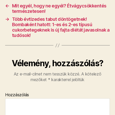
←
Mit egyél, hogy ne egyél? Étvágycsökkentés
természetesen!
→
Több évtizedes tabut döntögetnek!
Bombaként hatott: 1-es és 2-es típusú
cukorbetegeknek is új fajta diétát javasolnak a
tudósok!
Vélemény, hozzászólás?
Az e-mail-címet nem tesszük közzé.
A kötelező
mezőket
*
karakterrel jelöltük
Hozzászólás