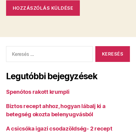
Keresés:
Legutóbbi bejegyzések
Spenótos rakott krumpli
Biztos recept ahhoz, hogyan lábalj ki a
betegség okozta belenyugvásból
A csicsóka igazi csodazöldség- 2 recept