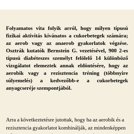
Mi
segíti
jobban
a
vércukor-
Folyamatos vita folyik arról, hogy milyen típusú
kontrollt:
fizikai aktivitás kívánatos a cukorbetegek számára;
az
az aerob vagy az anaerob gyakorlatok végzése.
aerob
Osztrák kutatók Bernstein G. vezetésével, 900 2-es
vagy
típusú diabéteszes személyt felölelő 14 különböző
az
vizsgálatot elemeztek annak eldöntésére, hogy az
anaerob
aerobik vagy a rezisztencia tréning (többnyire
fizikai
aktivitás?
súlyemelés) a kedvezőbb-e a cukorbetegek
bejegyzéshez
anyagcseréje szempontjából.
Arra a következtetésre jutottak, hogy ha az aerobik és a
rezisztencia gyakorlatot kombinálják, az mindenképpen