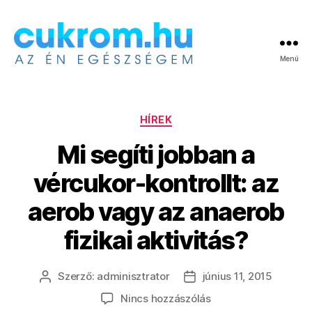
Menü
Cukrom.hu
Kategóriák
HÍREK
Mi segíti jobban a
vércukor-kontrollt: az
aerob vagy az anaerob
fizikai aktivitás?
Szerző:
adminisztrator
június 11, 2015
Bejegyzés
Bejegyzés
szerzője
dátuma
a(z)
Nincs hozzászólás