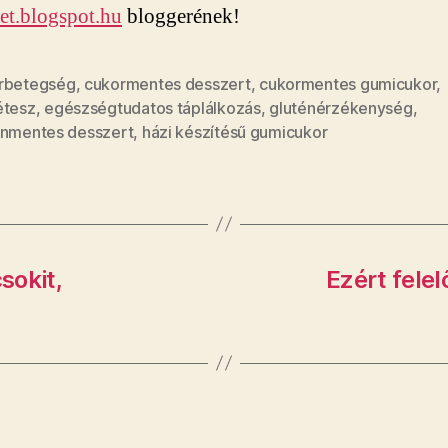
let.blogspot.hu
bloggerének!
rbetegség
,
cukormentes desszert
,
cukormentes gumicukor
,
étesz
,
egészségtudatos táplálkozás
,
gluténérzékenység
,
énmentes desszert
,
házi készítésű gumicukor
sokit,
Ezért fele