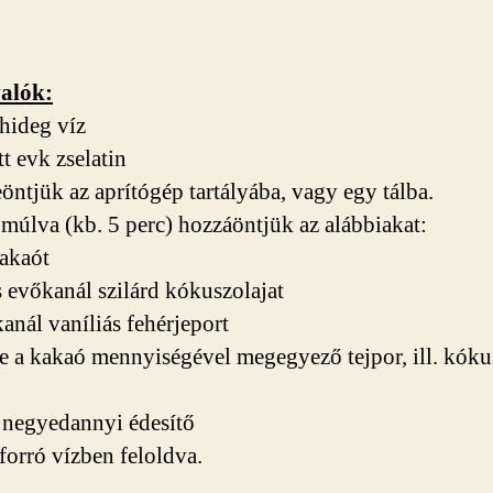
alók:
hideg víz
t evk zselatin
eöntjük az aprítógép tartályába, vagy egy tálba.
 múlva (kb. 5 perc) hozzáöntjük az alábbiakat:
akaót
 evőkanál szilárd kókuszolajat
anál vaníliás fehérjeport
te a kakaó mennyiségével megegyező tejpor, ill. kóku
 negyedannyi édesítő
forró vízben feloldva.