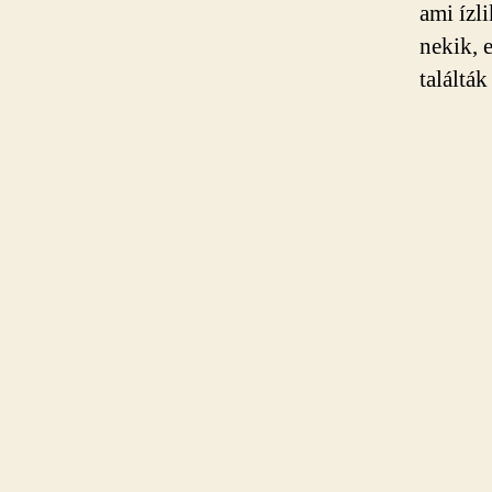
ami ízl
nekik, 
találtá