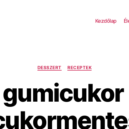
Kezdőlap
É
Kategóriák
DESSZERT
RECEPTEK
 gumicukor 
cukormente