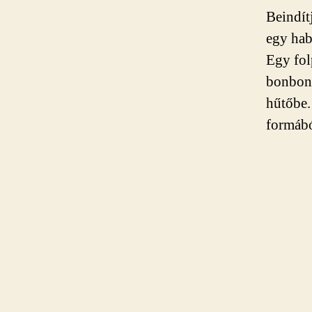
Beindít
egy hab
Egy fol
bonbonf
hűtőbe.
formábó