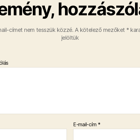
emény, hozzászól
ail-címet nem tesszük közzé.
A kötelező mezőket
*
kara
jelöltük
ólás
E-mail-cím
*