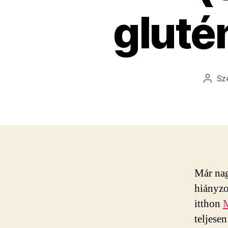
gluté
Sz
Beje
szerz
Már nag
hiányzo
itthon
M
teljese