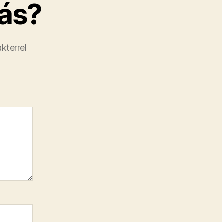
ás?
kterrel