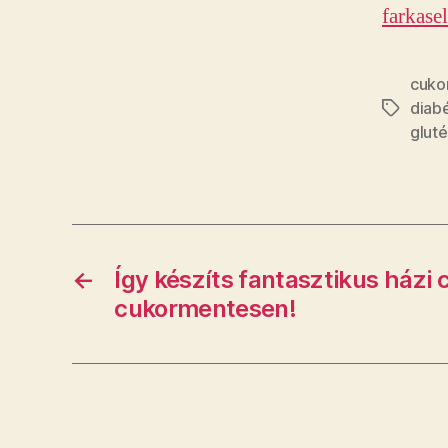
farkase
cuko
diab
Címkék
glut
←
Így készíts fantasztikus házi c
cukormentesen!