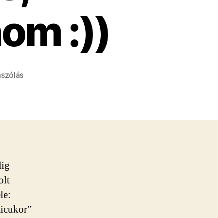
om :))
a(z)
ászólás
Csokis
gumicukor
házilag
(cukormentes,
gluténmentes,
finom
:))
dig
bejegyzéshez
olt
le:
micukor”