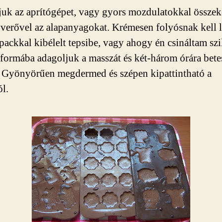
juk az aprítógépet, vagy gyors mozdulatokkal össze
verővel az alapanyagokat. Krémesen folyósnak kell l
packkal kibélelt tepsibe, vagy ahogy én csináltam sz
ormába adagoljuk a masszát és két-három órára bete
 Gyönyörűen megdermed és szépen kipattintható a
l.