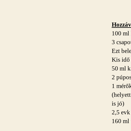
Hozzáv
100 ml 
3 csapot
Ezt bel
Kis idő
50 ml k
2 púpos
1 mérők
(helyet
is jó)
2,5 evk
160 ml 