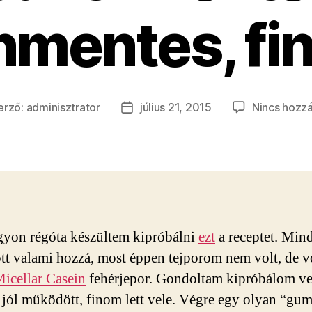
nmentes, fin
erző:
adminisztrator
július 21, 2015
Nincs hozz
gyzés
Bejegyzés
ője
dátuma
yon régóta készültem kipróbálni
ezt
a receptet. Min
tt valami hozzá, most éppen tejporom nem volt, de v
icellar Casein
fehérjepor. Gondoltam kipróbálom ve
n jól működött, finom lett vele. Végre egy olyan “gu