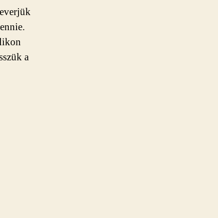
keverjük
ennie.
ilikon
sszük a