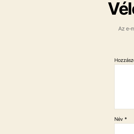
Vél
Az e-m
Hozzász
Név
*