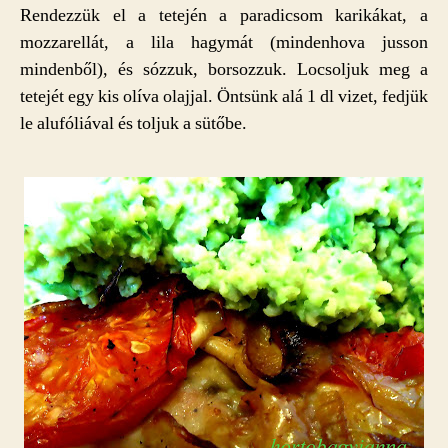
Rendezzük el a tetején a paradicsom karikákat, a
mozzarellát, a lila hagymát (mindenhova jusson
mindenből), és sózzuk, borsozzuk. Locsoljuk meg a
tetejét egy kis olíva olajjal. Öntsünk alá 1 dl vizet, fedjük
le alufóliával és toljuk a sütőbe.