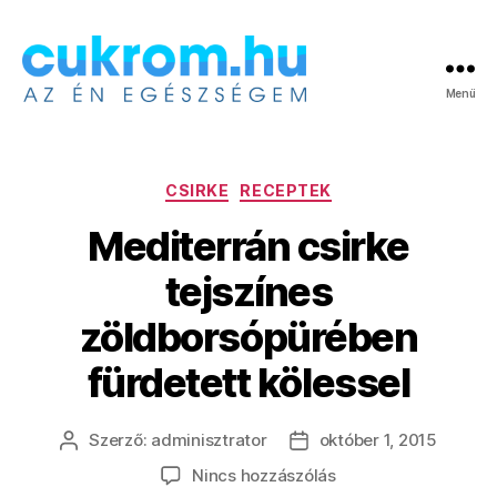
Menü
Cukrom.hu
Kategóriák
CSIRKE
RECEPTEK
Mediterrán csirke
tejszínes
zöldborsópürében
fürdetett kölessel
Szerző:
adminisztrator
október 1, 2015
Bejegyzés
Bejegyzés
szerzője
dátuma
a(z)
Nincs hozzászólás