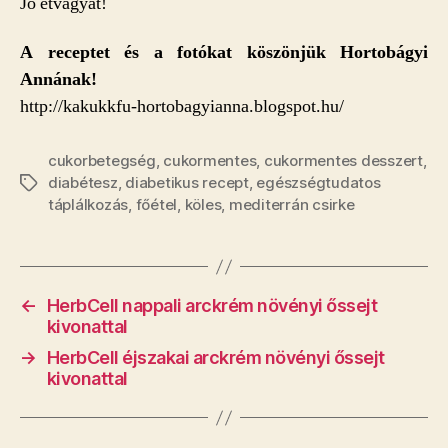
Jó étvágyat!
A receptet és a fotókat köszönjük Hortobágyi
Annának!
http://kakukkfu-hortobagyianna.blogspot.hu/
cukorbetegség
,
cukormentes
,
cukormentes desszert
,
diabétesz
,
diabetikus recept
,
egészségtudatos
Címkék
táplálkozás
,
főétel
,
köles
,
mediterrán csirke
←
HerbCell nappali arckrém növényi őssejt
kivonattal
→
HerbCell éjszakai arckrém növényi őssejt
kivonattal