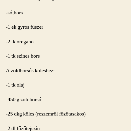
-só,bors
-1 ek gyros fűszer
-2 tk oregano
-1 tk színes bors
A zöldborsós köleshez:
-1 tk olaj
-450 g zöldborsó
-25 dkg köles (részemről főzőtasakos)
-2 dl főzőtejszín