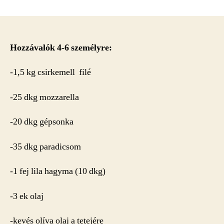
Mediterrán
csirke
tejszínes
zöldborsópürében
fürdetett
Hozzávalók 4-6 személyre:
kölessel
bejegyzéshez
-1,5 kg csirkemell filé
-25 dkg mozzarella
-20 dkg gépsonka
-35 dkg paradicsom
-1 fej lila hagyma (10 dkg)
-3 ek olaj
-kevés olíva olaj a tetejére