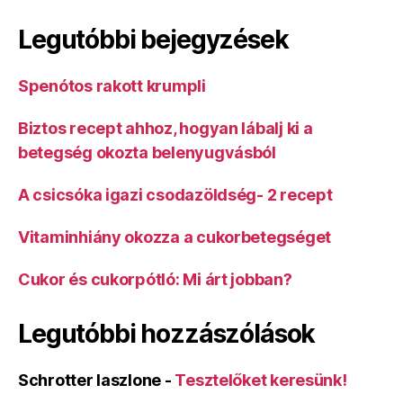
Legutóbbi bejegyzések
Spenótos rakott krumpli
Biztos recept ahhoz, hogyan lábalj ki a
betegség okozta belenyugvásból
A csicsóka igazi csodazöldség- 2 recept
Vitaminhiány okozza a cukorbetegséget
Cukor és cukorpótló: Mi árt jobban?
Legutóbbi hozzászólások
Schrotter laszlone
-
Tesztelőket keresünk!