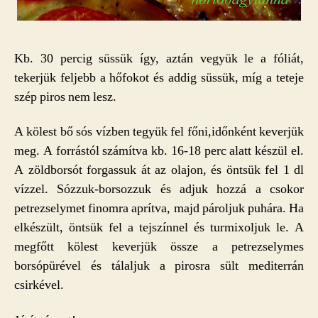
Kb. 30 percig süssük így, aztán vegyük le a fóliát,
tekerjük feljebb a hőfokot és addig süssük, míg a teteje
szép piros nem lesz.
A kölest bő sós vízben tegyük fel főni,időnként keverjük
meg. A forrástól számítva kb. 16-18 perc alatt készül el.
A zöldborsót forgassuk át az olajon, és öntsük fel 1 dl
vízzel. Sózzuk-borsozzuk és adjuk hozzá a csokor
petrezselymet finomra aprítva, majd pároljuk puhára. Ha
elkészült, öntsük fel a tejszínnel és turmixoljuk le. A
megfőtt kölest keverjük össze a petrezselymes
borsópürével és tálaljuk a pirosra sült mediterrán
csirkével.