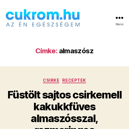
Menü
Cukrom.hu
Címke:
almaszósz
Kategóriák
CSIRKE
RECEPTEK
Füstölt sajtos csirkemell
kakukkfüves
almaszósszal,