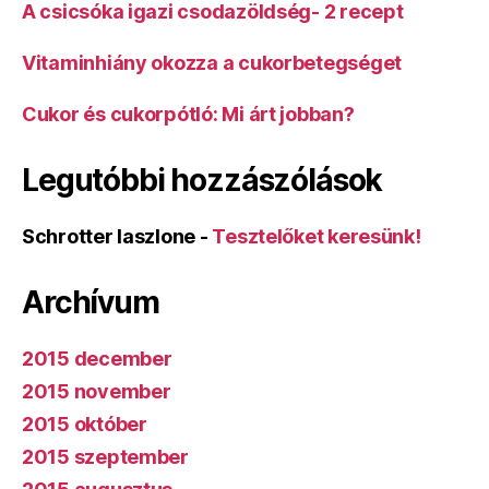
A csicsóka igazi csodazöldség- 2 recept
Vitaminhiány okozza a cukorbetegséget
Cukor és cukorpótló: Mi árt jobban?
Legutóbbi hozzászólások
Schrotter laszlone
-
Tesztelőket keresünk!
Archívum
2015 december
2015 november
2015 október
2015 szeptember