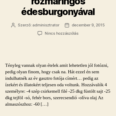
rozmaringos
édesburgonyával
Szerző:
adminisztrator
december 9, 2015
Bejegyzés
Bejegyzés
szerzője
dátuma
a(z)
Nincs hozzászólás
Füstölt
sajtos
csirkemell
kakukkfüves
almaszósszal,
Tényleg vannak olyan ételek amit lehetetlen jól fotózni,
rozmaringos
pedig olyan finom, hogy csak na. Hát ezzel én sem
édesburgonyával
indulhatnék az év gasztro fotója címért… pedig az
bejegyzéshez
ízekért és illatokért teljesen oda voltunk. Hozzávalók 4
személyre: -4 szép csirkemell filé -25 dkg füstölt sajt -25
dkg tejföl -só, fehér bors, szerecsendió -olíva olaj Az
almaszószhoz: -60 […]