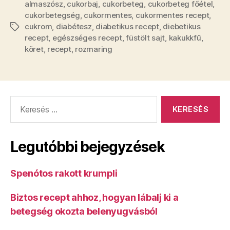
almaszósz
,
cukorbaj
,
cukorbeteg
,
cukorbeteg főétel
,
cukorbetegség
,
cukormentes
,
cukormentes recept
,
cukrom
,
diabétesz
,
diabetikus recept
,
diebetikus
Címkék
recept
,
egészséges recept
,
füstölt sajt
,
kakukkfű
,
köret
,
recept
,
rozmaring
Keresés:
Legutóbbi bejegyzések
Spenótos rakott krumpli
Biztos recept ahhoz, hogyan lábalj ki a
betegség okozta belenyugvásból