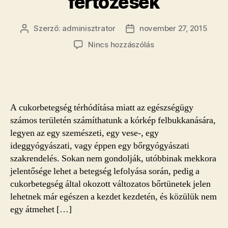
fertőzések
Szerző:
adminisztrator
november 27, 2015
Bejegyzés
Bejegyzés
szerzője
dátuma
a(z)
Nincs hozzászólás
A
cukorbetegség
bőrgyógyászati
jelei,
következményei,
A cukorbetegség térhódítása miatt az egészségügy
fertőzések
számos területén számíthatunk a kórkép felbukkanására,
bejegyzéshez
legyen az egy szemészeti, egy vese-, egy
ideggyógyászati, vagy éppen egy bőrgyógyászati
szakrendelés. Sokan nem gondolják, utóbbinak mekkora
jelentősége lehet a betegség lefolyása során, pedig a
cukorbetegség által okozott változatos bőrtünetek jelen
lehetnek már egészen a kezdet kezdetén, és közülük nem
egy átmehet […]