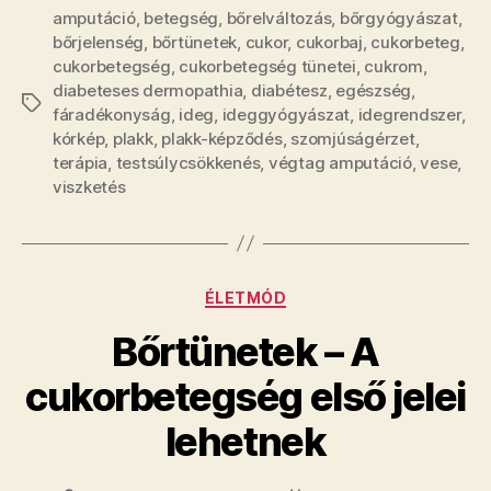
amputáció
,
betegség
,
bőrelváltozás
,
bőrgyógyászat
,
bőrjelenség
,
bőrtünetek
,
cukor
,
cukorbaj
,
cukorbeteg
,
cukorbetegség
,
cukorbetegség tünetei
,
cukrom
,
diabeteses dermopathia
,
diabétesz
,
egészség
,
Címkék
fáradékonyság
,
ideg
,
ideggyógyászat
,
idegrendszer
,
kórkép
,
plakk
,
plakk-képződés
,
szomjúságérzet
,
terápia
,
testsúlycsökkenés
,
végtag amputáció
,
vese
,
viszketés
Kategóriák
ÉLETMÓD
Bőrtünetek – A
cukorbetegség első jelei
lehetnek