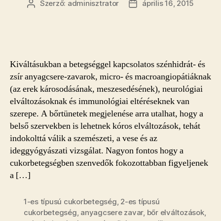
Szerző:
adminisztrator
április 16, 2015
Bejegyzés
Bejegyzés
szerzője
dátuma
Kiváltásukban a betegséggel kapcsolatos szénhidrát- és
zsír anyagcsere-zavarok, micro- és macroangiopátiáknak
(az erek károsodásának, meszesedésének), neurológiai
elváltozásoknak és immunológiai eltéréseknek van
szerepe. A bőrtünetek megjelenése arra utalhat, hogy a
belső szervekben is lehetnek kóros elváltozások, tehát
indokolttá válik a szemészeti, a vese és az
ideggyógyászati vizsgálat. Nagyon fontos hogy a
cukorbetegségben szenvedők fokozottabban figyeljenek
a […]
1-es típusú cukorbetegség
,
2-es típusú
cukorbetegség
,
anyagcsere zavar
,
bőr elváltozások
,