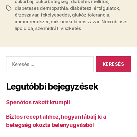
cukorbaj
,
cukorbetegség
,
diabetes mellitus
,
diabeteses dermopathia
,
diabétesz
,
értágulatok
,
Címkék
érzészavar
,
fekélyesedés
,
glükóz tolerancia
,
immunrendszer
,
mikrocirkulációs zavar
,
Necrobiosis
lipoidica
,
szénhidrát
,
viszketés
Keresés:
Legutóbbi bejegyzések
Spenótos rakott krumpli
Biztos recept ahhoz, hogyan lábalj ki a
betegség okozta belenyugvásból