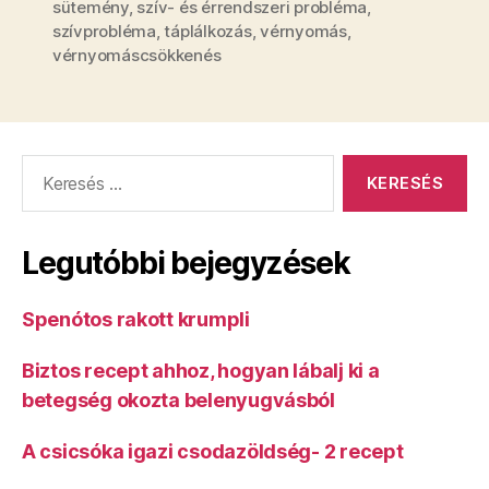
sütemény
,
szív- és érrendszeri probléma
,
szívprobléma
,
táplálkozás
,
vérnyomás
,
vérnyomáscsökkenés
Keresés:
Legutóbbi bejegyzések
Spenótos rakott krumpli
Biztos recept ahhoz, hogyan lábalj ki a
betegség okozta belenyugvásból
A csicsóka igazi csodazöldség- 2 recept