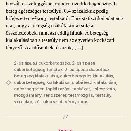
hozzák összefüggésbe, minden tizedik diagnosztizált
beteg egészséges testsúlyú, 0.4 százalékuk pedig
kifejezetten vékony testalkatú. Eme statisztikai adat arra
utal, hogy a betegség rizikófaktorai sokkal
összetettebbek, mint azt eddig hittük. A betegség
kialakulásában a testsúly nem az egyetlen kockázati
tényező. Az idősebbek, és azok, […]
2-es típusú cukorbetegség
,
2-es típusú
cukorbetegség tünetek
,
2-es típusú diabétesz
,
betegség kialakulása
,
cukorbetegség kialakulás
,
cukorbetegség kialakulása
,
diabétesz kialakulása
,
Címkék
egészségtelen táplálkozás
,
kockázat
,
koleszterin
,
mozgáshiány
,
rendszeres testmozgás
,
testsúly
,
vércukor
,
vércukorszint
,
vérnyomás
Kategóriák