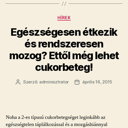
Kategóriák
HÍREK
Egészségesen étkezik
és rendszeresen
mozog? Ettől még lehet
cukorbeteg!
Szerző:
adminisztrator
április 16, 2015
Bejegyzés
Bejegyzés
szerzője
dátuma
Noha a 2-es típusú cukorbetegséget leginkább az
egészségtelen táplálkozással és a mozgáshiánnyal