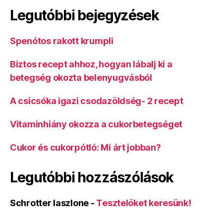
Legutóbbi bejegyzések
Spenótos rakott krumpli
Biztos recept ahhoz, hogyan lábalj ki a
betegség okozta belenyugvásból
A csicsóka igazi csodazöldség- 2 recept
Vitaminhiány okozza a cukorbetegséget
Cukor és cukorpótló: Mi árt jobban?
Legutóbbi hozzászólások
Schrotter laszlone
-
Tesztelőket keresünk!