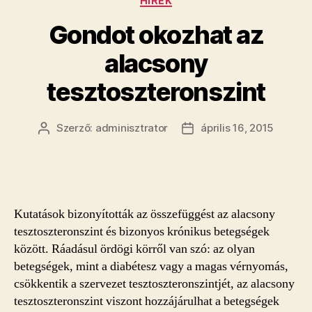
HÍREK
Gondot okozhat az
alacsony
tesztoszteronszint
Szerző:
adminisztrator
április 16, 2015
Bejegyzés
Bejegyzés
szerzője
dátuma
Kutatások bizonyították az összefüggést az alacsony
tesztoszteronszint és bizonyos krónikus betegségek
között. Ráadásul ördögi körről van szó: az olyan
betegségek, mint a diabétesz vagy a magas vérnyomás,
csökkentik a szervezet tesztoszteronszintjét, az alacsony
tesztoszteronszint viszont hozzájárulhat a betegségek