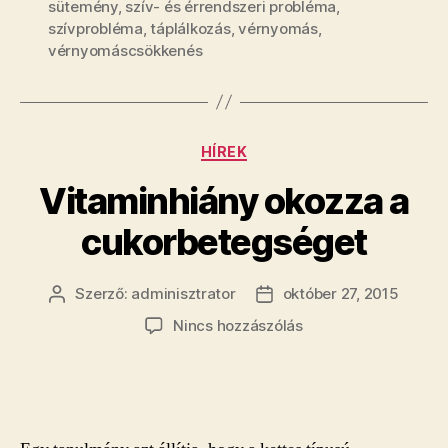
sütemény
,
szív- és érrendszeri probléma
,
szívprobléma
,
táplálkozás
,
vérnyomás
,
vérnyomáscsökkenés
Kategóriák
HÍREK
Vitaminhiány okozza a
cukorbetegséget
Szerző:
adminisztrator
október 27, 2015
Bejegyzés
Bejegyzés
szerzője
dátuma
a(z)
Nincs hozzászólás
Vitaminhiány
okozza
a
cukorbetegséget
bejegyzéshez