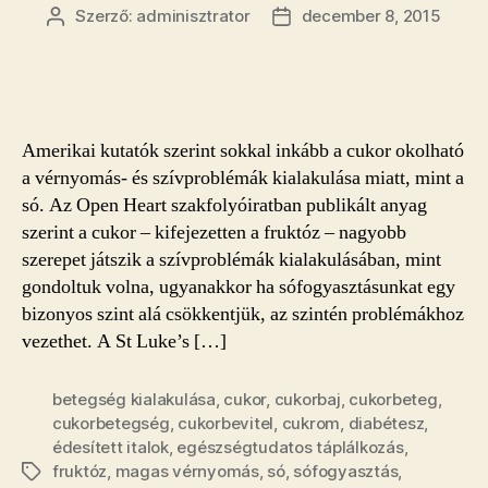
Szerző:
adminisztrator
december 8, 2015
Bejegyzés
Bejegyzés
szerzője
dátuma
Amerikai kutatók szerint sokkal inkább a cukor okolható
a vérnyomás- és szívproblémák kialakulása miatt, mint a
só. Az Open Heart szakfolyóiratban publikált anyag
szerint a cukor – kifejezetten a fruktóz – nagyobb
szerepet játszik a szívproblémák kialakulásában, mint
gondoltuk volna, ugyanakkor ha sófogyasztásunkat egy
bizonyos szint alá csökkentjük, az szintén problémákhoz
vezethet. A St Luke’s […]
betegség kialakulása
,
cukor
,
cukorbaj
,
cukorbeteg
,
cukorbetegség
,
cukorbevitel
,
cukrom
,
diabétesz
,
édesített italok
,
egészségtudatos táplálkozás
,
fruktóz
,
magas vérnyomás
,
só
,
sófogyasztás
,
Címkék