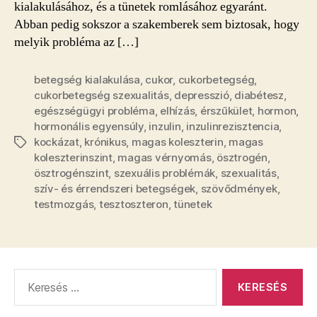
kialakulásához, és a tünetek romlásához egyaránt.
Abban pedig sokszor a szakemberek sem biztosak, hogy
melyik probléma az […]
betegség kialakulása
,
cukor
,
cukorbetegség
,
cukorbetegség szexualitás
,
depresszió
,
diabétesz
,
egészségügyi probléma
,
elhízás
,
érszűkület
,
hormon
,
hormonális egyensúly
,
inzulin
,
inzulinrezisztencia
,
kockázat
,
krónikus
,
magas koleszterin
,
magas
Címkék
koleszterinszint
,
magas vérnyomás
,
ösztrogén
,
ösztrogénszint
,
szexuális problémák
,
szexualitás
,
szív- és érrendszeri betegségek
,
szövődmények
,
testmozgás
,
tesztoszteron
,
tünetek
Keresés: