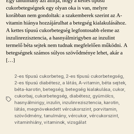
Egy tanulmány azt állítja, hogy a kettes típusú
cukorbetegségnek egy olyan oka is van, melyre
korábban nem gondoltak: a szakemberek szerint az A-
vitamin hiánya hozzájárulhat a betegség kialakulásához.
A kettes típusú cukorbetegség legfontosabb eleme az
inzulinrezisztencia, a hasnyálmirigyben az inzulint
termelő béta sejtek nem tudnak megfelelően működni. A
betegségnek számos súlyos szövődménye lehet, akár a
[…]
2-es típusú cukorbeteg
,
2-es típusú cukorbetegség
,
2-es típusú diabétesz
,
a látás
,
A-vitamin
,
béta sejtek
,
béta-karotin
,
betegség
,
betegség kialakulása
,
cukor
,
cukorbaj
,
cukorbetegség
,
diabétesz
,
gyümölcs
,
Címkék
hasnyálmirigy
,
inzulin
,
inzulinrezisztencia
,
karotin
,
látás
,
megnövekedett vércukorszint
,
porvitamin
,
szövődmény
,
tanulmány
,
vércukor
,
vércukorszint
,
vitaminhiány
,
vitaminok
,
vizsgálat