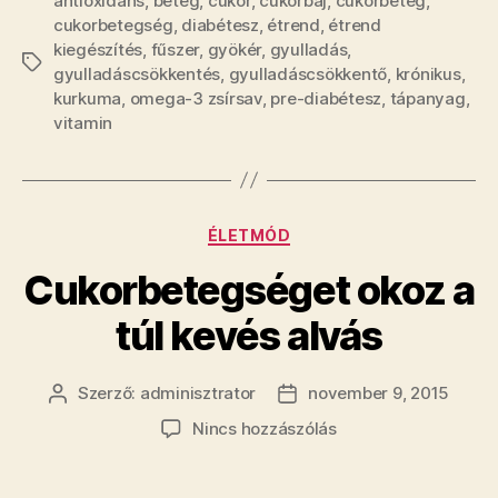
antioxidáns
,
beteg
,
cukor
,
cukorbaj
,
cukorbeteg
,
cukorbetegség
,
diabétesz
,
étrend
,
étrend
kiegészítés
,
fűszer
,
gyökér
,
gyulladás
,
Címkék
gyulladáscsökkentés
,
gyulladáscsökkentő
,
krónikus
,
kurkuma
,
omega-3 zsírsav
,
pre-diabétesz
,
tápanyag
,
vitamin
Kategóriák
ÉLETMÓD
Cukorbetegséget okoz a
túl kevés alvás
Szerző:
adminisztrator
november 9, 2015
Bejegyzés
Bejegyzés
szerzője
dátuma
a(z)
Nincs hozzászólás
Cukorbetegséget
okoz