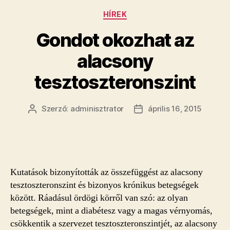
Kategóriák
HÍREK
Gondot okozhat az
alacsony
tesztoszteronszint
Szerző:
adminisztrator
április 16, 2015
Bejegyzés
Bejegyzés
szerzője
dátuma
Kutatások bizonyították az összefüggést az alacsony
tesztoszteronszint és bizonyos krónikus betegségek
között. Ráadásul ördögi körről van szó: az olyan
betegségek, mint a diabétesz vagy a magas vérnyomás,
csökkentik a szervezet tesztoszteronszintjét, az alacsony