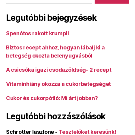
Legutóbbi bejegyzések
Spenótos rakott krumpli
Biztos recept ahhoz, hogyan lábalj ki a
betegség okozta belenyugvásból
A csicsóka igazi csodazöldség- 2 recept
Vitaminhiány okozza a cukorbetegséget
Cukor és cukorpótló: Mi árt jobban?
Legutóbbi hozzászólások
Schrotter laszlone
-
Tesztelőket keresünk!