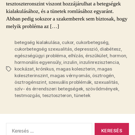
tesztoszteronszint viszont hozzájárulhat a betegségek
kialakulásához, és a tünetek romlásához egyaránt.
Abban pedig sokszor a szakemberek sem biztosak, hogy
melyik probléma az […]
betegség kialakulása
,
cukor
,
cukorbetegség
,
cukorbetegség szexualitás
,
depresszió
,
diabétesz
,
egészségügyi probléma
,
elhízás
,
érszűkület
,
hormon
,
hormonális egyensúly
,
inzulin
,
inzulinrezisztencia
,
kockázat
,
krónikus
,
magas koleszterin
,
magas
Címkék
koleszterinszint
,
magas vérnyomás
,
ösztrogén
,
ösztrogénszint
,
szexuális problémák
,
szexualitás
,
szív- és érrendszeri betegségek
,
szövődmények
,
testmozgás
,
tesztoszteron
,
tünetek
Keresés: