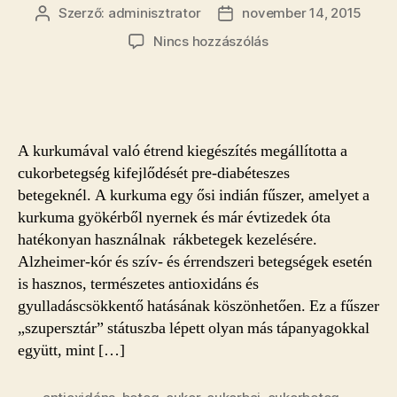
Szerző:
adminisztrator
november 14, 2015
Bejegyzés
Bejegyzés
szerzője
dátuma
a(z)
Nincs hozzászólás
Kurkuma
a
cukorbetegség
kezelésére?
bejegyzéshez
A kurkumával való étrend kiegészítés megállította a
cukorbetegség kifejlődését pre-diabéteszes
betegeknél. A kurkuma egy ősi indián fűszer, amelyet a
kurkuma gyökérből nyernek és már évtizedek óta
hatékonyan használnak rákbetegek kezelésére.
Alzheimer-kór és szív- és érrendszeri betegségek esetén
is hasznos, természetes antioxidáns és
gyulladáscsökkentő hatásának köszönhetően. Ez a fűszer
„szupersztár” státuszba lépett olyan más tápanyagokkal
együtt, mint […]