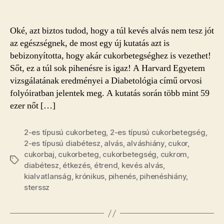
a
túl
kevés
Oké, azt biztos tudod, hogy a túl kevés alvás nem tesz jót
alvás
az egészségnek, de most egy új kutatás azt is
bejegyzéshez
bebizonyította, hogy akár cukorbetegséghez is vezethet!
Sőt, ez a túl sok pihenésre is igaz! A Harvard Egyetem
vizsgálatának eredményei a Diabetológia című orvosi
folyóiratban jelentek meg. A kutatás során több mint 59
ezer nőt […]
2-es típusú cukorbeteg
,
2-es típusú cukorbetegség
,
2-es típusú diabétesz
,
alvás
,
alváshiány
,
cukor
,
cukorbaj
,
cukorbeteg
,
cukorbetegség
,
cukrom
,
Címkék
diabétesz
,
étkezés
,
étrend
,
kevés alvás
,
kialvatlanság
,
krónikus
,
pihenés
,
pihenéshiány
,
sterssz