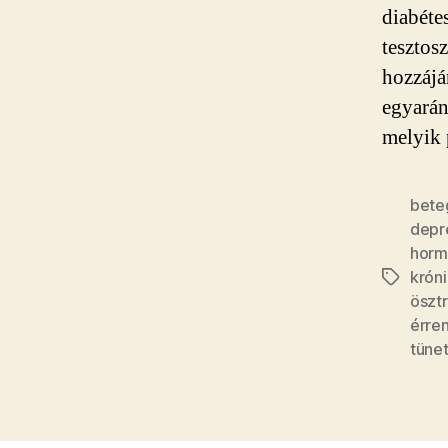
diabéte
tesztosz
hozzájá
egyarán
melyik 
bete
depr
horm
krón
Címkék
öszt
érre
tüne