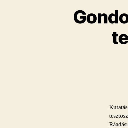
Gondot
t
Kutatás
tesztos
Ráadásu