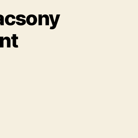
lacsony
nt