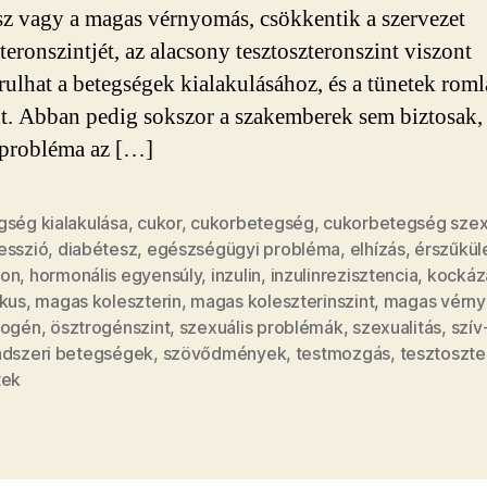
sz vagy a magas vérnyomás, csökkentik a szervezet
teronszintjét, az alacsony tesztoszteronszint viszont
rulhat a betegségek kialakulásához, és a tünetek rom
t. Abban pedig sokszor a szakemberek sem biztosak,
probléma az […]
gség kialakulása
,
cukor
,
cukorbetegség
,
cukorbetegség szex
esszió
,
diabétesz
,
egészségügyi probléma
,
elhízás
,
érszűkül
on
,
hormonális egyensúly
,
inzulin
,
inzulinrezisztencia
,
kockáz
ikus
,
magas koleszterin
,
magas koleszterinszint
,
magas vérn
rogén
,
ösztrogénszint
,
szexuális problémák
,
szexualitás
,
szív
ndszeri betegségek
,
szövődmények
,
testmozgás
,
tesztoszte
tek