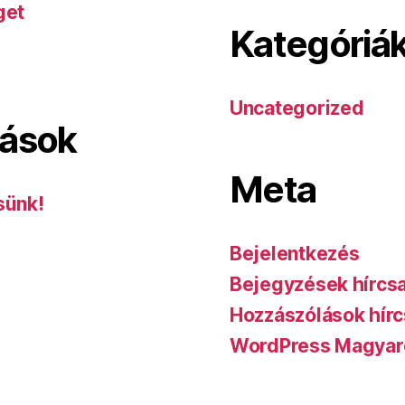
get
Kategóriá
Uncategorized
lások
Meta
sünk!
Bejelentkezés
Bejegyzések hírcs
Hozzászólások hírc
WordPress Magyar