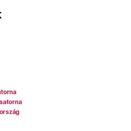
k
atorna
satorna
ország