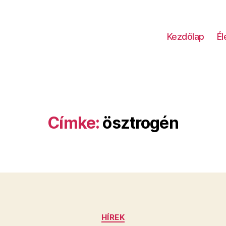
Kezdőlap
É
Címke:
ösztrogén
Kategóriák
HÍREK