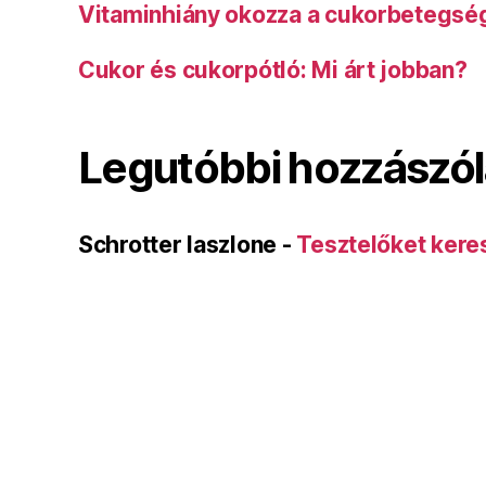
Vitaminhiány okozza a cukorbetegsé
Cukor és cukorpótló: Mi árt jobban?
Legutóbbi hozzászó
Schrotter laszlone
-
Tesztelőket kere