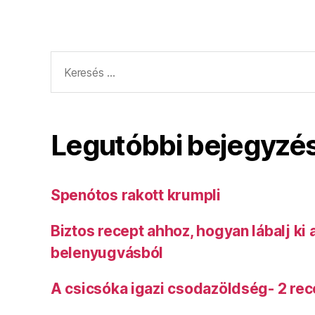
Keresés:
Legutóbbi bejegyzé
Spenótos rakott krumpli
Biztos recept ahhoz, hogyan lábalj ki
belenyugvásból
A csicsóka igazi csodazöldség- 2 rec