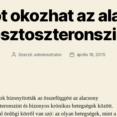
 okozhat az a
esztoszteronszi
Szerző:
adminisztrator
április 16, 2015
Bejegyzés
Bejegyzés
szerzője
dátuma
ok bizonyították az összefüggést az alacsony
zteronszint és bizonyos krónikus betegségek között.
l ördögi körről van szó: az olyan betegségek, mint a