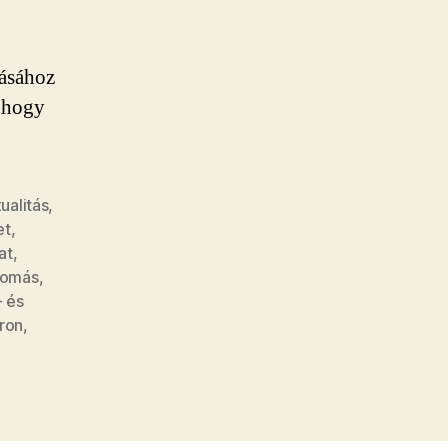
lásához
 hogy
ualitás
,
et
,
at
,
yomás
,
- és
ron
,