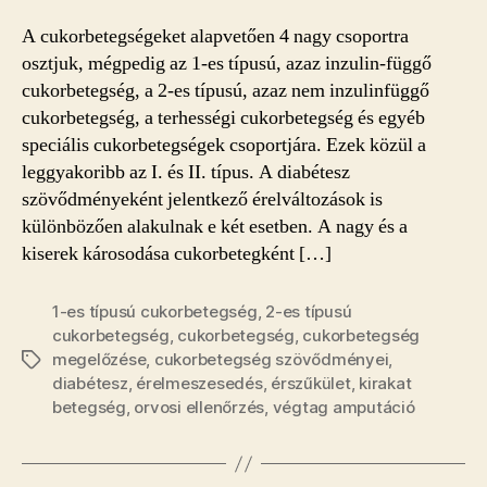
érelmeszesedés
A cukorbetegségeket alapvetően 4 nagy csoportra
kockázatát
osztjuk, mégpedig az 1-es típusú, azaz inzulin-függő
bejegyzéshez
cukorbetegség, a 2-es típusú, azaz nem inzulinfüggő
cukorbetegség, a terhességi cukorbetegség és egyéb
speciális cukorbetegségek csoportjára. Ezek közül a
leggyakoribb az I. és II. típus. A diabétesz
szövődményeként jelentkező érelváltozások is
különbözően alakulnak e két esetben. A nagy és a
kiserek károsodása cukorbetegként […]
1-es típusú cukorbetegség
,
2-es típusú
cukorbetegség
,
cukorbetegség
,
cukorbetegség
megelőzése
,
cukorbetegség szövődményei
,
Címkék
diabétesz
,
érelmeszesedés
,
érszűkület
,
kirakat
betegség
,
orvosi ellenőrzés
,
végtag amputáció