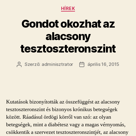
Kategóriák
HÍREK
Gondot okozhat az
alacsony
tesztoszteronszint
Szerző:
adminisztrator
április 16, 2015
Bejegyzés
Bejegyzés
szerzője
dátuma
Kutatások bizonyították az összefüggést az alacsony
tesztoszteronszint és bizonyos krónikus betegségek
között. Ráadásul ördögi körről van szó: az olyan
betegségek, mint a diabétesz vagy a magas vérnyomás,
csökkentik a szervezet tesztoszteronszintjét, az alacsony