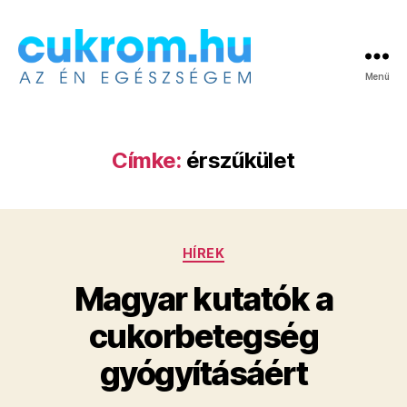
Menü
Cukrom.hu
Címke:
érszűkület
Kategóriák
HÍREK
Magyar kutatók a
cukorbetegség
gyógyításáért