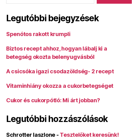
Legutóbbi bejegyzések
Spenótos rakott krumpli
Biztos recept ahhoz, hogyan lábalj ki a
betegség okozta belenyugvásból
A csicsóka igazi csodazöldség- 2 recept
Vitaminhiány okozza a cukorbetegséget
Cukor és cukorpótló: Mi árt jobban?
Legutóbbi hozzászólások
Schrotter laszlone
-
Tesztelőket keresünk!