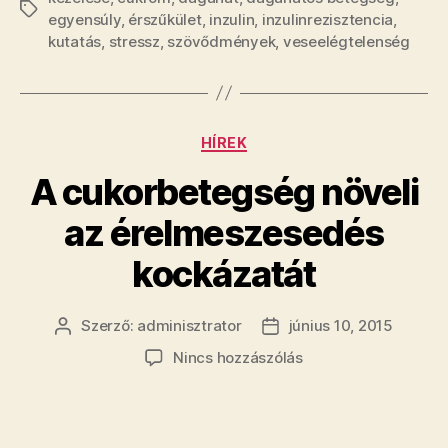
Címkék
egyensúly
,
érszűkület
,
inzulin
,
inzulinrezisztencia
,
kutatás
,
stressz
,
szövődmények
,
veseelégtelenség
Kategóriák
HÍREK
A cukorbetegség növeli
az érelmeszesedés
kockázatát
Szerző:
adminisztrator
június 10, 2015
Bejegyzés
Bejegyzés
szerzője
dátuma
a(z)
Nincs hozzászólás
A
cukorbetegség
növeli
az