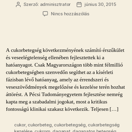
Szerző:
adminisztrator
június 30, 2015
Bejegyzés
Bejegyzés
szerzője
dátuma
a(z)
Nincs hozzászólás
Magyar
kutatók
a
cukorbetegség
gyógyításáért
A cukorbetegség következményének számító érszűkület
bejegyzéshez
és veseelégtelenség ellenében fejlesztettek ki a
hatóanyagot. Csak Magyarországon több mint félmillió
cukorbetegségben szenvedőn segíthet az a kísérleti
fázisban lévő hatóanyag, amely az érrendszeri és
veseszövődmények megelőzése és kezelése terén hozhat
áttörést. A Pécsi Tudományegyetem fejlesztése nemrég
kapta meg a szabadalmi jogokat, most a kritikus
fontosságú klinikai szakasz következik. Teljesen […]
cukor
,
cukorbeteg
,
cukorbetegség
,
cukorbetegség
kezelése
,
cukrom
,
daganat
,
daganatos betegség
,