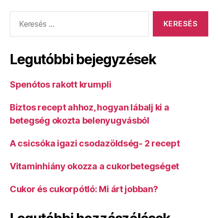
Keresés:
Legutóbbi bejegyzések
Spenótos rakott krumpli
Biztos recept ahhoz, hogyan lábalj ki a
betegség okozta belenyugvásból
A csicsóka igazi csodazöldség- 2 recept
Vitaminhiány okozza a cukorbetegséget
Cukor és cukorpótló: Mi árt jobban?