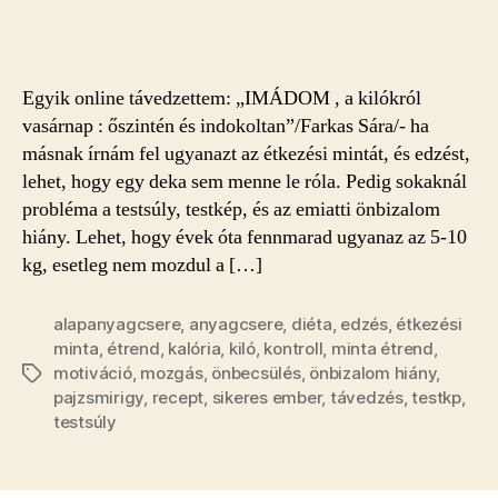
a
minta
étrendek?
bejegyzéshez
Egyik online távedzettem: „IMÁDOM , a kilókról
vasárnap : őszintén és indokoltan”/Farkas Sára/- ha
másnak írnám fel ugyanazt az étkezési mintát, és edzést,
lehet, hogy egy deka sem menne le róla. Pedig sokaknál
probléma a testsúly, testkép, és az emiatti önbizalom
hiány. Lehet, hogy évek óta fennmarad ugyanaz az 5-10
kg, esetleg nem mozdul a […]
alapanyagcsere
,
anyagcsere
,
diéta
,
edzés
,
étkezési
minta
,
étrend
,
kalória
,
kiló
,
kontroll
,
minta étrend
,
motiváció
,
mozgás
,
önbecsülés
,
önbizalom hiány
,
Címkék
pajzsmirigy
,
recept
,
sikeres ember
,
távedzés
,
testkp
,
testsúly