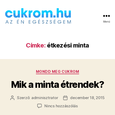
Menü
Cukrom.hu
Címke:
étkezési minta
Kategóriák
MONDD MEG CUKROM
Mik a minta étrendek?
Szerző:
adminisztrator
december 18, 2015
Bejegyzés
Bejegyzés
szerzője
dátuma
a(z)
Nincs hozzászólás
Mik