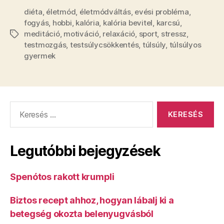
diéta
,
életmód
,
életmódváltás
,
evési probléma
,
fogyás
,
hobbi
,
kalória
,
kalória bevitel
,
karcsú
,
meditáció
,
motiváció
,
relaxáció
,
sport
,
stressz
,
Címkék
testmozgás
,
testsúlycsökkentés
,
túlsúly
,
túlsúlyos
gyermek
Keresés:
Legutóbbi bejegyzések
Spenótos rakott krumpli
Biztos recept ahhoz, hogyan lábalj ki a
betegség okozta belenyugvásból