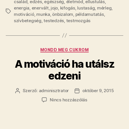
család
,
edzés
,
egészség
,
életmód
,
ellustulás
,
energia
,
enervált
,
jojo
,
kifogás
,
lustaság
,
mérleg
,
Címkék
motiváció
,
munka
,
önbizalom
,
példamutatás
,
szívbetegség
,
testedzés
,
testmozgás
Kategóriák
MONDD MEG CUKROM
A motiváció ha utálsz
edzeni
Szerző:
adminisztrator
október 9, 2015
Bejegyzés
Bejegyzés
szerzője
dátuma
a(z)
Nincs hozzászólás
A
motiváció
ha
utálsz