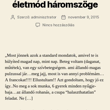
életmód háromszöge
Szerző:
adminisztrator
november 9, 2015
Bejegyzés
Bejegyzés
szerzője
dátuma
a(z)
Nincs hozzászólás
A
család,
munka,
életmód
háromszöge
„Most jönnek azok a standard mondatok, amivel te is
bejegyzéshez
hülyíted magad nap, mint nap. Beteg voltam (daganat,
műtétek), van egy szívbetegségem. ami állandó magas
pulzussal jár…meg jajj, most is van annyi problémám…
A francokat!!!! Ellustultam!! Azt gondoltam, hogy jó ez
így..No meg a sok munka, 6 gyerek minden nyűgje-
baja…az állandó rohanás, a csupa “halaszthatatlan”
feladat. Ne […]