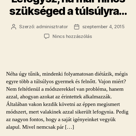
szükséged a túlsúlyra…
Szerző:
adminisztrator
szeptember 4, 2015
Bejegyzés
Bejegyzés
szerzője
dátuma
a(z)
Nincs hozzászólás
Lefogysz,
ha
már
nincs
szükséged
Néha úgy tűnik, mindenki folyamatosan diétázik, mégis
a
egyre több a túlsúlyos gyermek és felnőtt. Vajon miért?
túlsúlyra…
Nem feltétlenül a módszerekkel van probléma, hanem
bejegyzéshez
azzal, ahogyan azokat az érintettek alkalmazzák.
Általában vakon kezdik követni az éppen megismert
módszert, mert valakinek azzal sikerült lefogynia. Pedig
az nagyon fontos, hogy a saját igényeinket vegyük
alapul. Mivel nemcsak pár […]