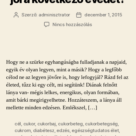
Szerző:
adminisztrator
december 1, 2015
Bejegyzés
Bejegyzés
szerzője
dátuma
a(z)
Nincs hozzászólás
Hogyan
zárd
jól
az
idei
Hogy ne a szürke egyhangúságba fulladjanak a napjaid,
évedet,
egyik év olyan legyen, mint a másik? Hogy a legfőbb
és
célod ne az legyen jövőre is, hogy lefogyjál? Rázd fel az
hogy
életed, tűzz ki egy célt, mi segítünk! Diának felnőtt
kezdjed
jól
lánya van- mégis lelkes, energikus, olyan formában,
a
amit bárki megirigyelhetne. Hozzáteszem, a lánya áll
következő
mellette minden edzésen. Emlékszel, […]
évedet?
bejegyzéshez
cél
,
cukor
,
cukorbaj
,
cukorbeteg
,
cukorbetegség
,
cukrom
,
diabétesz
,
edzés
,
egészségtudatos élet
,