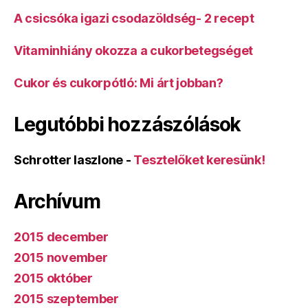
A csicsóka igazi csodazöldség- 2 recept
Vitaminhiány okozza a cukorbetegséget
Cukor és cukorpótló: Mi árt jobban?
Legutóbbi hozzászólások
Schrotter laszlone
-
Tesztelőket keresünk!
Archívum
2015 december
2015 november
2015 október
2015 szeptember