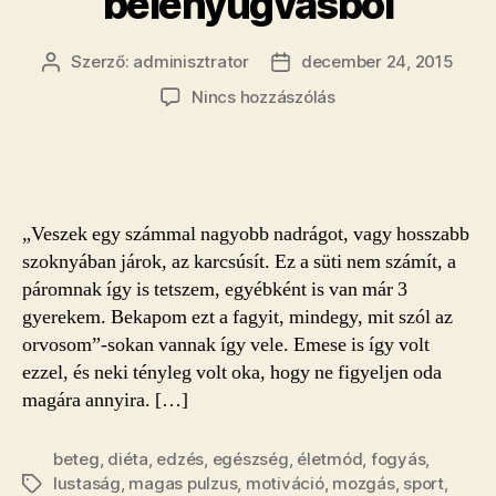
belenyugvásból
Szerző:
adminisztrator
december 24, 2015
Bejegyzés
Bejegyzés
szerzője
dátuma
a(z)
Nincs hozzászólás
Biztos
recept
ahhoz,
hogyan
lábalj
„Veszek egy számmal nagyobb nadrágot, vagy hosszabb
ki
szoknyában járok, az karcsúsít. Ez a süti nem számít, a
a
páromnak így is tetszem, egyébként is van már 3
betegség
gyerekem. Bekapom ezt a fagyit, mindegy, mit szól az
okozta
belenyugvásból
orvosom”-sokan vannak így vele. Emese is így volt
bejegyzéshez
ezzel, és neki tényleg volt oka, hogy ne figyeljen oda
magára annyira. […]
beteg
,
diéta
,
edzés
,
egészség
,
életmód
,
fogyás
,
lustaság
,
magas pulzus
,
motiváció
,
mozgás
,
sport
,
Címkék