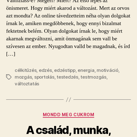
Változtass-e? Megéri? Miért? Az első lépés az
önismeret. Hogy miért akarod a változást. Mert az orvos
azt mondta? Az online távedzetteim néha olyan dolgokat
írnak le, amiken megdöbbenek, hogy ennyi bizalmat
fektetnek belém. Olyan dolgokat írnak le, hogy miért
akarnak megváltozni, amit önmagának sem vall be
szívesen az ember. Nyugodtan valld be magadnak, és írd
[…]
célkitűzés
,
edzés
,
edzéstipp
,
energia
,
motiváció
,
mozgás
,
sportolás
,
testedzés
,
testmozgás
,
Címkék
változtatás
Kategóriák
MONDD MEG CUKROM
A család, munka,