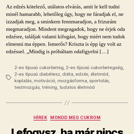
edzeni
Az edzés kötelező, utálatos elvárás, amit le kell tudni
bejegyzéshez
minél hamarabb, lehetőleg úgy, hogy ne fáradjak el, ne
izzadjak meg, a sminkem fennmaradjon, a frizurám
megmaradjon. Mindent megragadok, hogy ne érjek oda
edzésre, találjak valami kifogást, hogy miért nem tudok
elmenni ma éppen. Ismerős? Kriszta is épp így volt az
edzéssel. „Mindig is próbáltam odafigyelni […]
2-es típusú cukorbeteg
,
2-es típusú cukorbetegség
,
2-es típusú diabétesz
,
diéta
,
edzés
,
életmód
,
Címkék
koplalás
,
motiváció
,
mozgásforma
,
sportolás
,
testmozgás
,
tréning
,
tudatos életmód
Kategóriák
HÍREK
MONDD MEG CUKROM
Lefogysz, ha már nincs