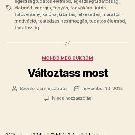
egészségtudatos életmód
,
egészségtudatosság
,
életmód
,
energia
,
fogyás
,
fogyókúra
,
futás
,
Címkék
futóverseny
,
kalória
,
kitartás
,
lelkesedés
,
maraton
,
motiváció
,
testedzés
,
testmozgás
,
tudatos életmód
,
tudatosság
Kategóriák
MONDD MEG CUKROM
Változtass most
Szerző:
adminisztrator
november 10, 2015
Bejegyzés
Bejegyzés
szerzője
dátuma
a(z)
Nincs hozzászólás
Változtass
most
bejegyzéshez