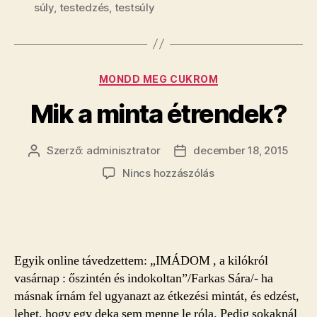
súly
,
testedzés
,
testsúly
Kategóriák
MONDD MEG CUKROM
Mik a minta étrendek?
Szerző:
adminisztrator
december 18, 2015
Bejegyzés
Bejegyzés
szerzője
dátuma
a(z)
Nincs hozzászólás
Mik
a
minta
étrendek?
bejegyzéshez
Egyik online távedzettem: „IMÁDOM , a kilókról
vasárnap : őszintén és indokoltan”/Farkas Sára/- ha
másnak írnám fel ugyanazt az étkezési mintát, és edzést,
lehet, hogy egy deka sem menne le róla. Pedig sokaknál