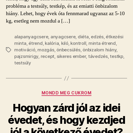
probléma a testsúly, testkép, és az emiatti önbizalom
hiány. Lehet, hogy évek óta fennmarad ugyanaz az 5-10
kg, esetleg nem mozdul a […]
alapanyagcsere
,
anyagcsere
,
diéta
,
edzés
,
étkezési
minta
,
étrend
,
kalória
,
kiló
,
kontroll
,
minta étrend
,
motiváció
,
mozgás
,
önbecsülés
,
önbizalom hiány
,
Címkék
pajzsmirigy
,
recept
,
sikeres ember
,
távedzés
,
testkp
,
testsúly
Kategóriák
MONDD MEG CUKROM
Hogyan zárd jól az idei
évedet, és hogy kezdjed
jól a következő évedet?