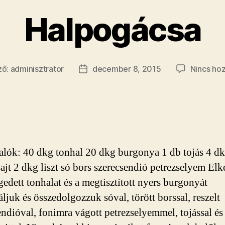
Halpogácsa
ző:
adminisztrator
december 8, 2015
Nincs ho
zés
Bejegyzés
e
dátuma
lók: 40 dkg tonhal 20 dkg burgonya 1 db tojás 4 d
sajt 2 dkg liszt só bors szerecsendió petrezselyem Elké
gedett tonhalat és a megtisztított nyers burgonyát
ljuk és összedolgozzuk sóval, törött borssal, reszelt
endióval, fonimra vágott petrezselyemmel, tojással és