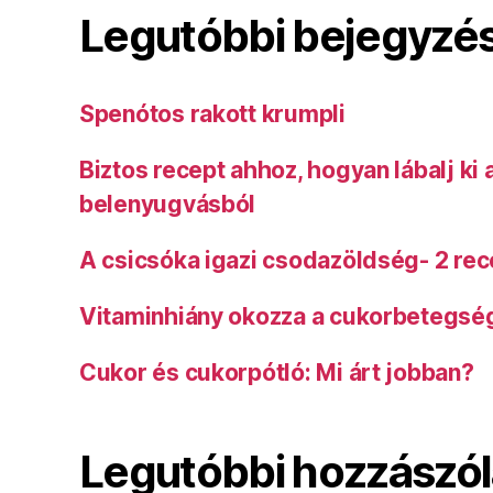
Legutóbbi bejegyzé
Spenótos rakott krumpli
Biztos recept ahhoz, hogyan lábalj ki
belenyugvásból
A csicsóka igazi csodazöldség- 2 rec
Vitaminhiány okozza a cukorbetegsé
Cukor és cukorpótló: Mi árt jobban?
Legutóbbi hozzászó