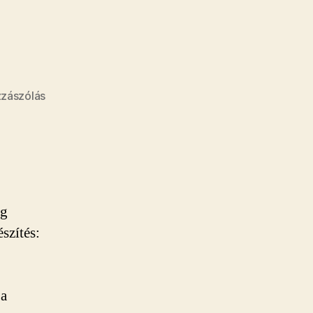
a(z)
zzászólás
Halpogácsa
bejegyzéshez
kg
szítés:
 a