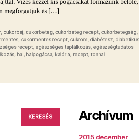
sajttal. Vizes kézzel kis pogácsákat formázunk belőle,
en megforgatjuk és […]
r
,
cukorbaj
,
cukorbeteg
,
cukorbeteg recept
,
cukorbetegség
,
rmentes
,
cukormentes recept
,
cukrom
,
diabétesz
,
diabetiku
zséges recept
,
egészséges táplálkozás
,
egészségtudatos
álkozás
,
hal
,
halpogácsa
,
kalória
,
recept
,
tonhal
Archívum
2015 december