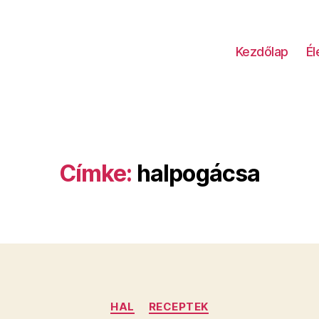
Kezdőlap
É
Címke:
halpogácsa
Kategóriák
HAL
RECEPTEK