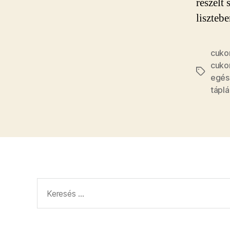
reszelt 
liszteb
cuko
cuko
Címkék
egés
tápl
Keresés: