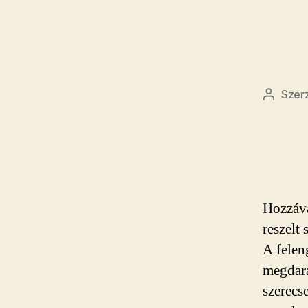
Szer
Bejegy
szerzőj
Hozzáva
reszelt 
A felen
megdará
szerecs