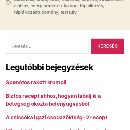
Címkék
elhízás
,
energiamentes
,
kalória
,
táplálkozás
,
táplálkozástudomány
,
testsúly
Keresés:
Legutóbbi bejegyzések
Spenótos rakott krumpli
Biztos recept ahhoz, hogyan lábalj ki a
betegség okozta belenyugvásból
A csicsóka igazi csodazöldség- 2 recept