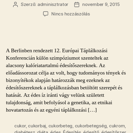
Szerző:
adminisztrator
november 9, 2015
Bejegyzés
Bejegyzés
szerzője
dátuma
a(z)
Nincs hozzászólás
Terítéken
az
alacsony
kalóriatartalmú
édesítőszerek
A Berlinben rendezett 12. Európai Táplálkozási
bejegyzéshez
Konferencián külön szimpóziumot szenteltek az
alacsony kalóriatartalmú édesítőszereknek. Az
előadássorozat célja az volt, hogy tudományos tények és
bizonyítékok alapján határozzák meg ezeknek az
édesítőszereknek a táplálkozásban betöltött szerepét és
hatását. Az édes íz iránti vágy velünk született
tulajdonság, amit befolyásol a genetika, az etnikai
hovatartozás és az egyéni táplálkozási […]
cukor
,
cukorbaj
,
cukorbeteg
,
cukorbetegség
,
cukrom
,
diabétesz
,
diéta
,
édes
,
Édesítés
,
édesítő
,
édesítőszer
,